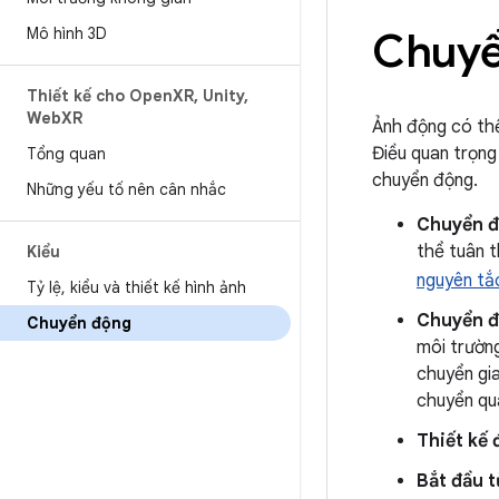
Mô hình 3D
Chuyể
Thiết kế cho Open
XR
,
Unity
,
Web
XR
Ảnh động có thể
Điều quan trọng
Tổng quan
chuyển động.
Những yếu tố nên cân nhắc
Chuyển đ
thể tuân t
Kiểu
nguyên tắ
Tỷ lệ
,
kiểu và thiết kế hình ảnh
Chuyển đ
Chuyển động
môi trường
chuyển gia
chuyển quá
Thiết kế 
Bắt đầu 