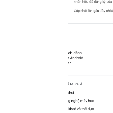
nhãn hiệu đã đăng ký của 
Cập nhật lần gần đây nh
WeChat
Theo dõi trang web dành
cho Nhà phát triển Android
trên WeChat
TÌM HIỂU THÊM VỀ
KHÁM PHÁ
ANDROID
Trò chơi
Android
Công nghệ máy học
Android dành cho doanh
Sức khoẻ và thể dục
nghiệp