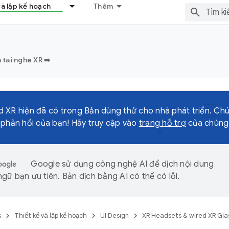
và lập kế hoạch
Thêm
 tai nghe XR ➡️
 XR hiện đã có trong Bản dùng thử cho nhà phát triển. Ch
 phản hồi của bạn! Hãy truy cập vào
trang hỗ trợ
của chúng t
Google sử dụng công nghệ AI để dịch nội dung
gữ bạn ưu tiên. Bản dịch bằng AI có thể có lỗi.
s
Thiết kế và lập kế hoạch
UI Design
XR Headsets & wired XR Gla