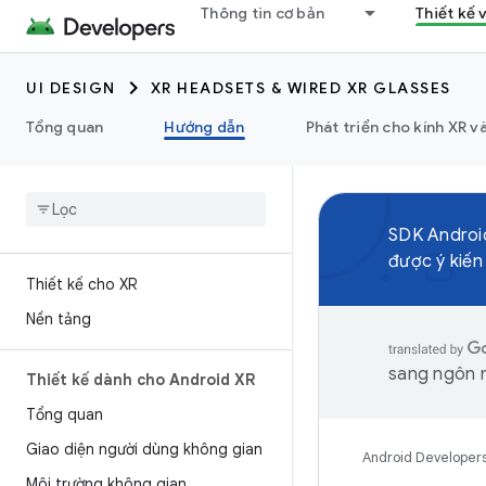
Thông tin cơ bản
Thiết kế 
UI DESIGN
XR HEADSETS & WIRED XR GLASSES
Tổng quan
Hướng dẫn
Phát triển cho kính XR và
SDK Android
được ý kiến
Thiết kế cho XR
Nền tảng
sang ngôn n
Thiết kế dành cho Android XR
Tổng quan
Giao diện người dùng không gian
Android Developer
Môi trường không gian