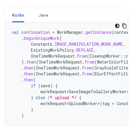
Kotlin
Java
val
continuation
=
WorkManager
.
getInstance
(
context
.
beginUniqueWork
(
Constants
.
IMAGE_MANIPULATION_WORK_NAME
,
ExistingWorkPolicy
.
REPLACE
,
OneTimeWorkRequest
.
from
(
CleanupWorker
::
cla
).
then
(
OneTimeWorkRequest
.
from
(
WaterColorFilte
.
then
(
OneTimeWorkRequest
.
from
(
GrayScaleFilterW
.
then
(
OneTimeWorkRequest
.
from
(
BlurEffectFilter
.
then
(
if
(
save
)
{
workRequest<SaveImageToGalleryWorker>
(
}
else
/* upload */
{
workRequest<UploadWorker>
(
tag
=
Consta
}
)