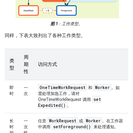
图 1
：工作类型。
同样，下表大致列出了各种工作类型。
周
类
期
访问方式
型
性
One
Time
Work
Request
Worker
即
一
和
。如
时
次
需处理加急工作，请对
set
OneTimeWorkRequest 调用
Expedited(
)
。
Work
Request
Worker
长
一
任意
或
。在工作器
set
Foreground(
)
时
次
中调用
来处理通知。
间
性