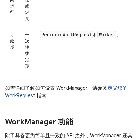
运
或
行
定
期
Periodic
Work
Request
Worker
可
一
和
。
延
次
期
性
或
定
期
如需详细了解如何设置 WorkManager，请参阅
定义您的
WorkRequest
指南。
Work
Manager 功能
除了具备更为简单且一致的 API 之外，WorkManager 还具