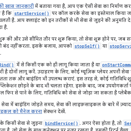
 की खास जानकारी
में बताया गया है, आप एक ऐसी सेवा का निर्माण कर
 है कि
startService()
पर कॉल करके सेवा का इस्तेमाल किया जा
चलती है. आप क्लाइंट को इन तरीकों से भी सेवा से जुड़ने की अनुमति दे
 है.
रू की और उसे सीमित तौर पर शुरू किया, तो सेवा शुरू होने पर, जब सभी
ो बंद
नहीं
करता. इसके बजाय, आपको
stopSelf()
या
stopServ
.
Bind()
में से किसी एक को ही लागू किया जाता है
या
onStartComm
री है दोनों लागू करें. उदाहरण के लिए, कोई म्यूज़िक प्लेयर अपनी सेव
तता तक और बाइंडिंग भी उपलब्ध कराएं. इस तरह से, कोई गतिविधि शुर
प्लिकेशन छोड़ने के बाद भी चलता रहेगा. इसके बाद, जब उपयोगकर्ता
ोल फिर से पाने के लिए, गतिविधि को सेवा से जोड़ा जा सकता है प्लेबैक
सेवा में बाइंडिंग जोड़ते समय, सेवा की लाइफ़साइकल के बारे में ज़्य
ाइकल को मैनेज करना
सेक्शन देखें.
े किसी सेवा से जुड़ना
bindService()
. अगर ऐसा होता है, तो
Se
ेता है, जो सेवा के साथ कनेक्शन पर नज़र रखता है. इसकी रिटर्न वैल्यू