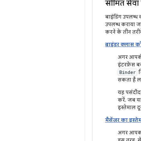
सीमित सेवा
बाइंडिंग उपलब्ध
उपलब्ध कराया जात
करने के तीन तरीके
बाइंडर क्लास को
अगर आपकी स
इंटरफ़ेस ब
Binder
म
सकता है ल
यह पसंदीदा
करें. जब य
इस्तेमाल द
मैसेंजर का इस्त
अगर आपको 
इस तरह, से