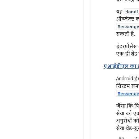
यह
Handl
ऑब्जेक्ट क
Messeng
सकती है.
इंटरप्रोस
एक ही थ्रेड
एआईडीएल का इ
Android इं
सिस्टम समझ
Messeng
जैसा कि पि
सेवा को ए
अनुरोधों क
सेवा थ्रेड-