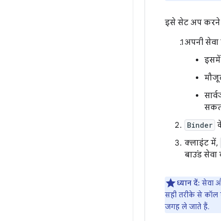
इसे सेट अप करने
अपनी सेवा म
इसमे
मौजू
सार्
सकता
Binder
क
क्लाइंट में,
बाउंड सेवा
ध्यान दें:
सेवा औ
सही तरीके से कॉल क
जगह ले जाते हैं.