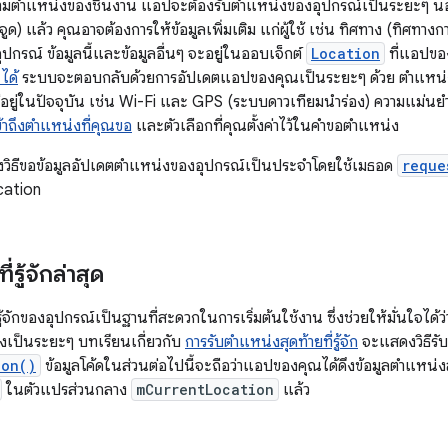
มตำแหน่งของชิ้นงาน แอปจะต้องรับตำแหน่งของอุปกรณ์เป็นระยะๆ นอ
ูด) แล้ว คุณอาจต้องการให้ข้อมูลเพิ่มเติม แก่ผู้ใช้ เช่น ทิศทาง (ทิศ
ุปกรณ์ ข้อมูลนี้และข้อมูลอื่นๆ จะอยู่ในออบเจ็กต์
Location
ที่แอปขอ
ได้
ระบบจะตอบกลับด้วยการอัปเดตแอปของคุณเป็นระยะๆ ด้วย ตำแหน่งที่ดีที
ีอยู่ในปัจจุบัน เช่น Wi-Fi และ GPS (ระบบดาวเทียมนำร่อง) ความแม่นยำข
เข้าถึงตำแหน่งที่คุณขอ
และตัวเลือกที่คุณตั้งค่าไว้ในคำขอตำแหน่ง
งวิธีขอข้อมูลอัปเดตตำแหน่งของอุปกรณ์เป็นประจำโดยใช้เมธอด
reque
cation
รู้จักล่าสุด
ู้จักของอุปกรณ์เป็นฐานที่สะดวกในการเริ่มต้นใช้งาน ซึ่งช่วยให้มั่นใจได้ว่า
เป็นระยะๆ บทเรียนเกี่ยวกับ
การรับตำแหน่งสุดท้ายที่รู้จัก
จะแสดงวิธีรับต
ion()
ข้อมูลโค้ดในส่วนต่อไปนี้จะถือว่าแอปของคุณได้ดึงข้อมูลตำแหน่งสุ
ในตัวแปรส่วนกลาง
mCurrentLocation
แล้ว