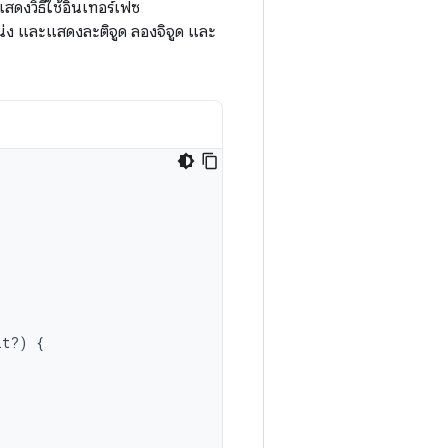
แสดงวิธีใช้อินเทอร์เฟซ
ง และแสดงละติจูด ลองจิจูด และ
lt?)
{