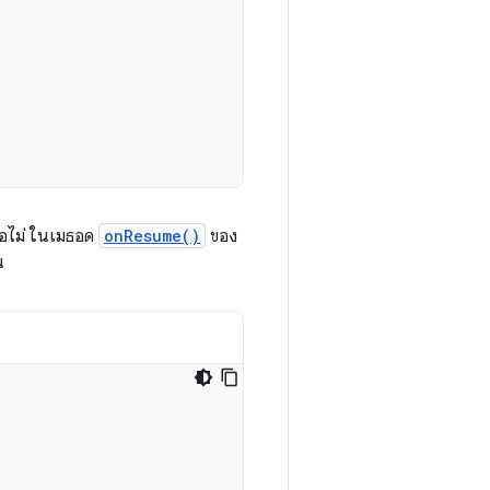
รือไม่ ในเมธอด
onResume()
ของ
น