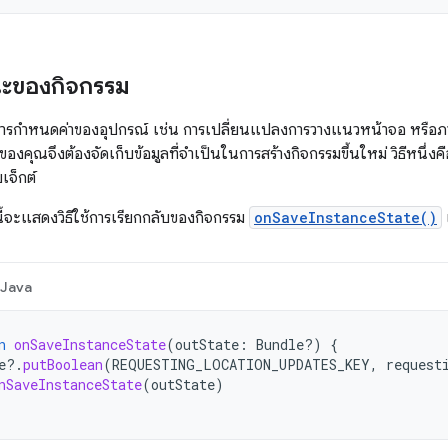
นะของกิจกรรม
ารกำหนดค่าของอุปกรณ์ เช่น การเปลี่ยนแปลงการวางแนวหน้าจอ หรือภาษ
องคุณจึงต้องจัดเก็บข้อมูลที่จำเป็นในการสร้างกิจกรรมขึ้นใหม่ วิธีหนึ่งค
จ็กต์
นี้จะแสดงวิธีใช้การเรียกกลับของกิจกรรม
onSaveInstanceState()
Java
n
onSaveInstanceState
(
outState
:
Bundle?)
{
e
?.
putBoolean
(
REQUESTING_LOCATION_UPDATES_KEY
,
request
nSaveInstanceState
(
outState
)