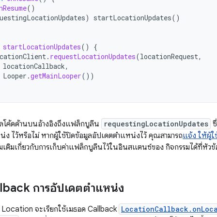
nResume
()
uestingLocationUpdates
)
startLocationUpdates
()
startLocationUpdates
()
{
cationClient
.
requestLocationUpdates
(
locationRequest
,
locationCallback
,
Looper
.
getMainLooper
())
ูลโค้ดด้านบนอ้างอิงถึงแฟล็กบูลีน
requestingLocationUpdates
ซึ
่ง ไว้หรือไม่ หากผู้ใช้ปิดข้อมูลอัปเดตตำแหน่งไว้ คุณสามารถ
แจ้ง ให้ผู
ิ่มเติมเกี่ยวกับการเก็บค่าแฟล็กบูลีนไว้ในอินสแตนซ์ของ กิจกรรมได้ที่หัวข้
lback การอัปเดตตำแหน่ง
ed Location จะเรียกใช้เมธอด Callback
LocationCallback.onLoc