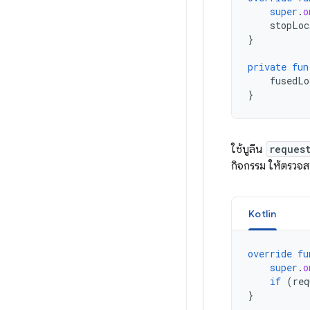
super
.
o
stopLoc
}
private
fun
fusedLo
}
ใช้บูลีน
reques
กิจกรรม ให้ตรวจส
Kotlin
override
fu
super
.
o
if
(
req
}