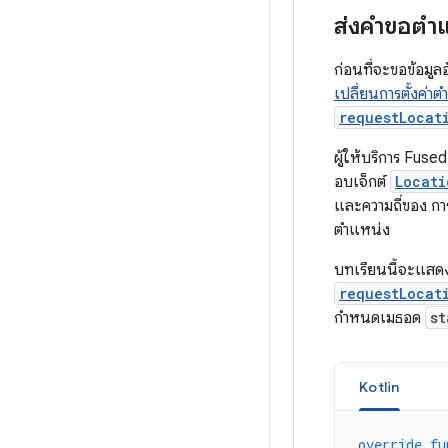
ส่งคำขอตำ
ก่อนที่จะขอข้อมู
เปลี่ยนการตั้งค่า
requestLocat
ผู้ให้บริการ Fus
อบเจ็กต์
Locati
และความถี่ของ การ
ตำแหน่ง
บทเรียนนี้จะแสดง
requestLocat
กำหนดเมธอด
st
Kotlin
override
fu