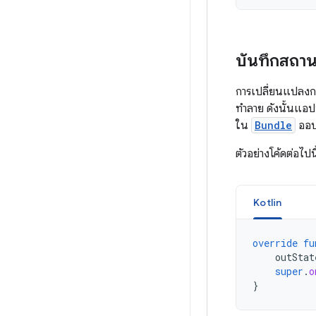
บันทึกสถา
การเปลี่ยนแปลงก
ทำลาย ดังนั้นแอปข
ใน
Bundle
ออบเ
ตัวอย่างโค้ดต่อไป
Kotlin
override
fu
outStat
super
.
o
}