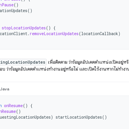
nPause
()
ationUpdates
()
stopLocationUpdates
()
{
cationClient
.
removeLocationUpdates
(
locationCallback
)
tingLocationUpdates
เพื่อติดตาม ว่าข้อมูลอัปเดตตำแหน่งเปิดอยู่ห
อบ ว่าข้อมูลอัปเดตตำแหน่งทำงานอยู่หรือไม่ และเปิดใช้งานหากไม่ทำงา
Java
n
onResume
()
{
nResume
()
uestingLocationUpdates
)
startLocationUpdates
()