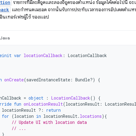
tion
รายการที่มีละติจูดและลองจิจูดของตำแหน่ง ข้อมูลโค้ดต่อไปนี้ จะ
back
และกำหนดเมธอด จากนั้นรับการประทับเวลาของการอัปเดตตำแหน่
ินเทอร์เฟซผู้ใช้ ของแอป
Java
einit
var
locationCallback
:
LocationCallback
n
onCreate
(
savedInstanceState
:
Bundle?)
{
nCallback
=
object
:
LocationCallback
()
{
rride
fun
onLocationResult
(
locationResult
:
LocationResu
locationResult
?:
return
for
(
location
in
locationResult
.
locations
){
// Update UI with location data
// ...
}