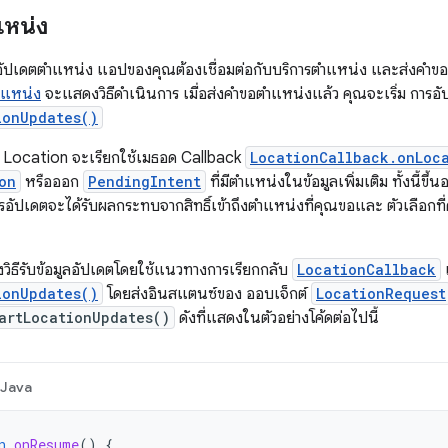
แหน่ง
ลอัปเดตตำแหน่ง แอปของคุณต้องเชื่อมต่อกับบริการตำแหน่ง และส่งคำขอ
ตำแหน่ง
จะแสดงวิธีดำเนินการ เมื่อส่งคำขอตำแหน่งแล้ว คุณจะเริ่ม การอ
ionUpdates()
ed Location จะเรียกใช้เมธอด Callback
LocationCallback.onLoc
on
หรือออก
PendingIntent
ที่มีตำแหน่งในข้อมูลเพิ่มเติม ทั้งนี้ข
อัปเดตจะได้รับผลกระทบจากสิทธิ์เข้าถึงตำแหน่งที่คุณขอและ ตัวเลือกที่
วิธีรับข้อมูลอัปเดตโดยใช้แนวทางการเรียกกลับ
LocationCallback
เ
ionUpdates()
โดยส่งอินสแตนซ์ของ ออบเจ็กต์
LocationRequest
artLocationUpdates()
ดังที่แสดงในตัวอย่างโค้ดต่อไปนี้
Java
n
onResume
()
{