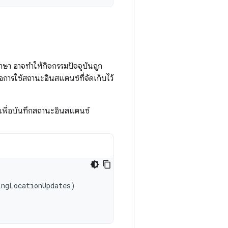
า อาจทำให้กิจกรรมปัจจุบันถูก
ือการใช้สถานะอินสแตนซ์ที่จัดเก็บไว้
เพื่อบันทึกสถานะอินสแตนซ์
ingLocationUpdates
)