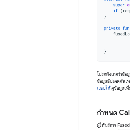
super
.
o
if
(
req
}
private
fun
fusedLo
}
โปรดสังเกตว่าข้อม
ข้อมูลอัปเดตตำแหน
แอปได้
ดูข้อมูลเพ
กำหนด Cal
ผู้ให้บริการ Fus