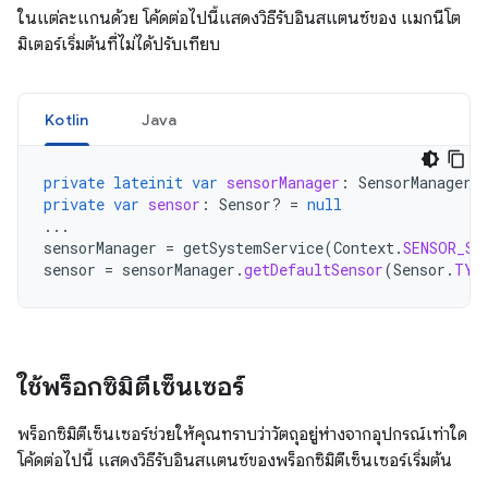
ในแต่ละแกนด้วย โค้ดต่อไปนี้แสดงวิธีรับอินสแตนซ์ของ แมกนีโต
มิเตอร์เริ่มต้นที่ไม่ได้ปรับเทียบ
Kotlin
Java
private
lateinit
var
sensorManager
:
SensorManager
private
var
sensor
:
Sensor? 
=
null
...
sensorManager
=
getSystemService
(
Context
.
SENSOR_SE
sensor
=
sensorManager
.
getDefaultSensor
(
Sensor
.
TYP
ใช้พร็อกซิมิตีเซ็นเซอร์
พร็อกซิมิตีเซ็นเซอร์ช่วยให้คุณทราบว่าวัตถุอยู่ห่างจากอุปกรณ์เท่าใด
โค้ดต่อไปนี้ แสดงวิธีรับอินสแตนซ์ของพร็อกซิมิตีเซ็นเซอร์เริ่มต้น