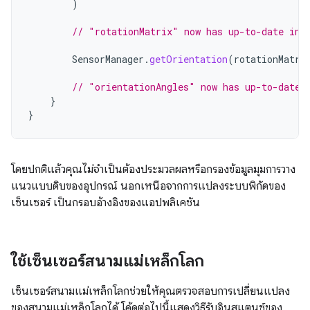
)
// "rotationMatrix" now has up-to-date inf
SensorManager
.
getOrientation
(
rotationMatri
// "orientationAngles" now has up-to-date 
}
}
โดยปกติแล้วคุณไม่จำเป็นต้องประมวลผลหรือกรองข้อมูลมุมการวาง
แนวแบบดิบของอุปกรณ์ นอกเหนือจากการแปลงระบบพิกัดของ
เซ็นเซอร์ เป็นกรอบอ้างอิงของแอปพลิเคชัน
ใช้เซ็นเซอร์สนามแม่เหล็กโลก
เซ็นเซอร์สนามแม่เหล็กโลกช่วยให้คุณตรวจสอบการเปลี่ยนแปลง
ของสนามแม่เหล็กโลกได้ โค้ดต่อไปนี้แสดงวิธีรับอินสแตนซ์ของ