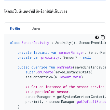
โค้ดต่อไปนี้แสดงวิธีใช้พร็อกซิมิตีเซ็นเซอร์
Kotlin
Java
class
SensorActivity
:
Activity
(),
SensorEventList
private
lateinit
var
sensorManager
:
SensorMana
private
var
proximity
:
Sensor? 
=
null
public
override
fun
onCreate
(
savedInstanceStat
super
.
onCreate
(
savedInstanceState
)
setContentView
(
R
.
layout
.
main
)
// Get an instance of the sensor service, 
// a particular sensor.
sensorManager
=
getSystemService
(
Context
.
S
proximity
=
sensorManager
.
getDefaultSensor
}