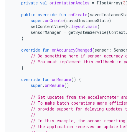
private
val
orientationAngles
=
FloatArray
(
3
)
public
override
fun
onCreate
(
savedInstanceStat
super
.
onCreate
(
savedInstanceState
)
setContentView
(
R
.
layout
.
main
)
sensorManager
=
getSystemService
(
Context
.
S
}
override
fun
onAccuracyChanged
(
sensor
:
Sensor
,
// Do something here if sensor accuracy ch
// You must implement this callback in you
}
override
fun
onResume
()
{
super
.
onResume
()
// Get updates from the accelerometer and 
// To make batch operations more efficient
// provide support for delaying updates to 
//
// In this example, the sensor reporting d
// the application receives an update befo