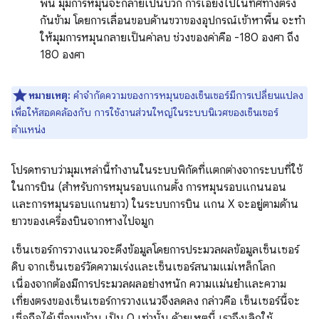
พื้น มุมการหมุนจะกลายเป็นบวก การเอียงไปในทิศทางตรง
กันข้าม โดยการเลื่อนขอบด้านขวาของอุปกรณ์เข้าหาพื้น จะทํา
ให้มุมการหมุนกลายเป็นค่าลบ ช่วงของค่าคือ -180 องศา ถึง
180 องศา
หมายเหตุ:
คำจำกัดความของการหมุนของเซ็นเซอร์มีการเปลี่ยนแปลง
เพื่อให้สอดคล้องกับ การใช้งานส่วนใหญ่ในระบบนิเวศของเซ็นเซอร์
ตำแหน่ง
โปรดทราบว่ามุมเหล่านี้ทำงานในระบบพิกัดที่แตกต่างจากระบบที่ใช้
ในการบิน (สำหรับการหมุนรอบแกนตั้ง การหมุนรอบแกนนอน
และการหมุนรอบแกนยาว) ในระบบการบิน แกน X จะอยู่ตามด้าน
ยาวของเครื่องบินจากหางไปจมูก
เซ็นเซอร์การวางแนวจะดึงข้อมูลโดยการประมวลผลข้อมูลเซ็นเซอร์
ดิบ จากเซ็นเซอร์วัดความเร่งและเซ็นเซอร์สนามแม่เหล็กโลก
เนื่องจากต้องมีการประมวลผลอย่างหนัก ความแม่นยำและความ
เที่ยงตรงของเซ็นเซอร์การวางแนวจึงลดลง กล่าวคือ เซ็นเซอร์นี้จะ
เชื่อถือได้เมื่อมุมม้วน เป็น 0 เท่านั้น ด้วยเหตุนี้ เราจึงเลิกใช้