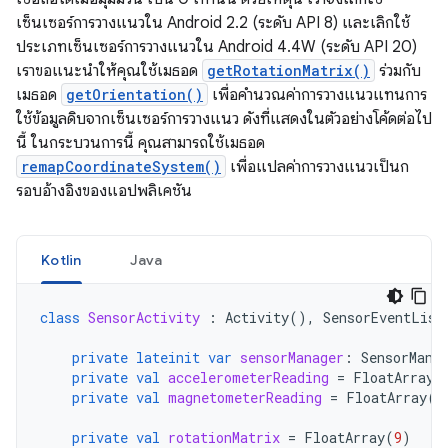
เซ็นเซอร์การวางแนวใน Android 2.2 (ระดับ API 8) และเลิกใช้
ประเภทเซ็นเซอร์การวางแนวใน Android 4.4W (ระดับ API 20)
เราขอแนะนําให้คุณใช้เมธอด
getRotationMatrix()
ร่วมกับ
เมธอด
getOrientation()
เพื่อคํานวณค่าการวางแนวแทนการ
ใช้ข้อมูลดิบจากเซ็นเซอร์การวางแนว ดังที่แสดงในตัวอย่างโค้ดต่อไป
นี้ ในกระบวนการนี้ คุณสามารถใช้เมธอด
remapCoordinateSystem()
เพื่อแปลค่าการวางแนวเป็นก
รอบอ้างอิงของแอปพลิเคชัน
Kotlin
Java
class
SensorActivity
:
Activity
(),
SensorEventList
private
lateinit
var
sensorManager
:
SensorMana
private
val
accelerometerReading
=
FloatArray
(
private
val
magnetometerReading
=
FloatArray
(
3
private
val
rotationMatrix
=
FloatArray
(
9
)