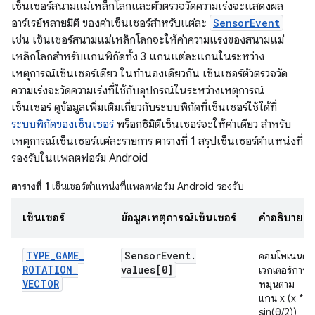
เซ็นเซอร์สนามแม่เหล็กโลกและตัวตรวจวัดความเร่งจะแสดงผล
อาร์เรย์หลายมิติ ของค่าเซ็นเซอร์สำหรับแต่ละ
SensorEvent
เช่น เซ็นเซอร์สนามแม่เหล็กโลกจะให้ค่าความแรงของสนามแม่
เหล็กโลกสำหรับแกนพิกัดทั้ง 3 แกนแต่ละแกนในระหว่าง
เหตุการณ์เซ็นเซอร์เดียว ในทำนองเดียวกัน เซ็นเซอร์ตัวตรวจวัด
ความเร่งจะวัดความเร่งที่ใช้กับอุปกรณ์ในระหว่างเหตุการณ์
เซ็นเซอร์ ดูข้อมูลเพิ่มเติมเกี่ยวกับระบบพิกัดที่เซ็นเซอร์ใช้ได้ที่
ระบบพิกัดของเซ็นเซอร์
พร็อกซิมิตีเซ็นเซอร์จะให้ค่าเดียว สำหรับ
เหตุการณ์เซ็นเซอร์แต่ละรายการ ตารางที่ 1 สรุปเซ็นเซอร์ตำแหน่งที่
รองรับในแพลตฟอร์ม Android
ตารางที่ 1
เซ็นเซอร์ตำแหน่งที่แพลตฟอร์ม Android รองรับ
เซ็นเซอร์
ข้อมูลเหตุการณ์เซ็นเซอร์
คำอธิบาย
TYPE
_
GAME
_
Sensor
Event
.
คอมโพเนนต์
ROTATION
_
values[0]
เวกเตอร์การ
VECTOR
หมุนตาม
แกน x (x *
sin(θ/2))