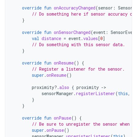
override
fun
onAccuracyChanged
(
sensor
:
Sensor
,
// Do something here if sensor accuracy ch
}
override
fun
onSensorChanged
(
event
:
SensorEven
val
distance
=
event
.
values
[
0
]
// Do something with this sensor data.
}
override
fun
onResume
()
{
// Register a listener for the sensor.
super
.
onResume
()
proximity
?.
also
{
proximity
-
sensorManager
.
registerListener
(
this
,
p
}
}
override
fun
onPause
()
{
// Be sure to unregister the sensor when th
super
.
onPause
()
sensorManager
.
unregisterListener
(
this
)