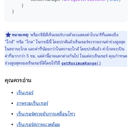
}
}
หมายเหตุ:
พร็อกซิมิตีเซ็นเซอร์บางตัวจะแสดงค่าไบนารีที่แสดงถึง
"ใกล้" หรือ "ไกล" ในกรณีนี้ โดยปกติแล้วเซ็นเซอร์จะรายงานค่าช่วงสูงสุด
ในสถานะไกล และค่าที่น้อยกว่าในสถานะใกล้ โดยปกติแล้ว ค่าไกลจะเป็น
ค่าที่มากกว่า 5 ซม. แต่ค่านี้อาจแตกต่างกันไป ในแต่ละเซ็นเซอร์ คุณกำหนด
ช่วงสูงสุดของเซ็นเซอร์ได้โดยใช้วิธี
getMaximumRange()
คุณควรอ่าน
เซ็นเซอร์
ภาพรวมเซ็นเซอร์
เซ็นเซอร์ตรวจจับการเคลื่อนไหว
เซ็นเซอร์สภาพแวดล้อม