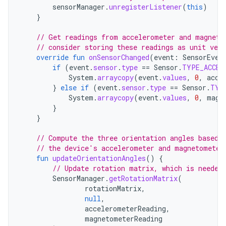
sensorManager
.
unregisterListener
(
this
)
}
// Get readings from accelerometer and magneto
// consider storing these readings as unit vect
override
fun
onSensorChanged
(
event
:
SensorEven
if
(
event
.
sensor
.
type
==
Sensor
.
TYPE_ACCEL
System
.
arraycopy
(
event
.
values
,
0
,
acce
}
else
if
(
event
.
sensor
.
type
==
Sensor
.
TYP
System
.
arraycopy
(
event
.
values
,
0
,
magn
}
}
// Compute the three orientation angles based 
// the device's accelerometer and magnetometer
fun
updateOrientationAngles
()
{
// Update rotation matrix, which is needed
SensorManager
.
getRotationMatrix
(
rotationMatrix
,
null
,
accelerometerReading
,
magnetometerReading