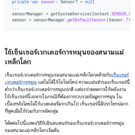
private
var
sensor
:
Sensor? 
=
null
...
sensorManager
=
getSystemService
(
Context
.
SENSOR_SE
sensor
=
sensorManager
.
getDefaultSensor
(
Sensor
.
TYP
ใช้เซ็นเซอร์เวกเตอร์การหมุนของสนามแม่
เหล็กโลก
เซ็นเซอร์เวกเตอร์การหมุนของสนามแม่เหล็กโลกคล้ายกับ
เซ็นเซอร์
เวกเตอร์การหมุน
แต่ไม่ได้ใช้ไจโรสโคป ความแม่นยำของเซ็นเซอร์นี้
ต่ำกว่าเซ็นเซอร์เวกเตอร์การหมุนปกติ แต่จะช่วยลดการใช้พลังงาน
ใช้เซ็นเซอร์นี้เฉพาะในกรณีที่ต้องการรวบรวมข้อมูลการหมุน ใน
เบื้องหลังโดยไม่ใช้แบตเตอรี่มากเกินไป เซ็นเซอร์นี้มีประโยชน์มาก
ที่สุดเมื่อใช้ร่วมกับการจัดกลุ่ม
โค้ดต่อไปนี้แสดงวิธีรับอินสแตนซ์ของเซ็นเซอร์เวกเตอร์การหมุน
ของสนามแม่เหล็กโลกเริ่มต้น