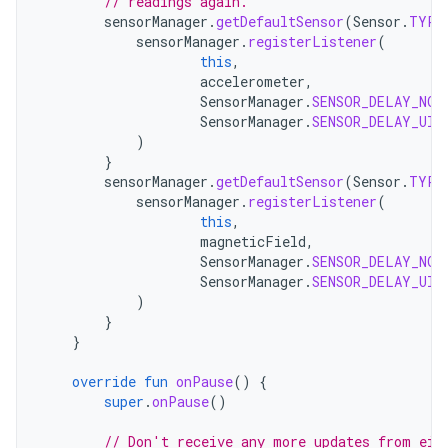
// readings again.
sensorManager
.
getDefaultSensor
(
Sensor
.
TYPE
sensorManager
.
registerListener
(
this
,
accelerometer
,
SensorManager
.
SENSOR_DELAY_NOR
SensorManager
.
SENSOR_DELAY_UI
)
}
sensorManager
.
getDefaultSensor
(
Sensor
.
TYPE
sensorManager
.
registerListener
(
this
,
magneticField
,
SensorManager
.
SENSOR_DELAY_NOR
SensorManager
.
SENSOR_DELAY_UI
)
}
}
override
fun
onPause
()
{
super
.
onPause
()
// Don't receive any more updates from eit