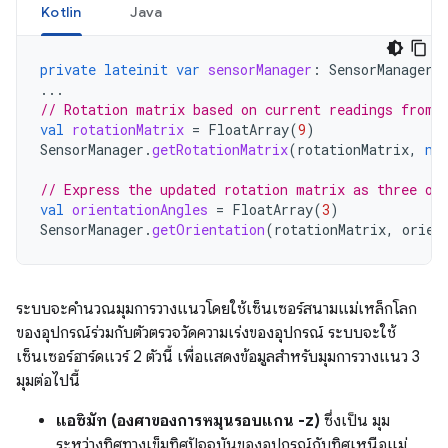
Kotlin
Java
private
lateinit
var
sensorManager
:
SensorManager
...
// Rotation matrix based on current readings from 
val
rotationMatrix
=
FloatArray
(
9
)
SensorManager
.
getRotationMatrix
(
rotationMatrix
,
nu
// Express the updated rotation matrix as three or
val
orientationAngles
=
FloatArray
(
3
)
SensorManager
.
getOrientation
(
rotationMatrix
,
orien
ระบบจะคำนวณมุมการวางแนวโดยใช้เซ็นเซอร์สนามแม่เหล็กโลก
ของอุปกรณ์ร่วมกับตัวตรวจวัดความเร่งของอุปกรณ์ ระบบจะใช้
เซ็นเซอร์ฮาร์ดแวร์ 2 ตัวนี้ เพื่อแสดงข้อมูลสำหรับมุมการวางแนว 3
มุมต่อไปนี้
แอซิมัท (องศาของการหมุนรอบแกน -z)
ซึ่งเป็น มุม
ระหว่างทิศทางเข็มทิศปัจจุบันของอุปกรณ์กับทิศเหนือแม่