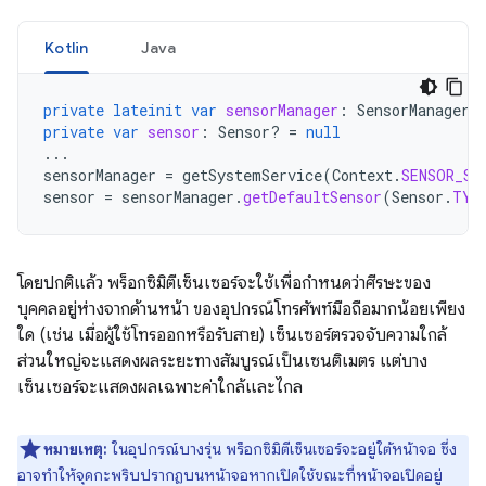
Kotlin
Java
private
lateinit
var
sensorManager
:
SensorManager
private
var
sensor
:
Sensor? 
=
null
...
sensorManager
=
getSystemService
(
Context
.
SENSOR_SE
sensor
=
sensorManager
.
getDefaultSensor
(
Sensor
.
TYP
โดยปกติแล้ว พร็อกซิมิตีเซ็นเซอร์จะใช้เพื่อกำหนดว่าศีรษะของ
บุคคลอยู่ห่างจากด้านหน้า ของอุปกรณ์โทรศัพท์มือถือมากน้อยเพียง
ใด (เช่น เมื่อผู้ใช้โทรออกหรือรับสาย) เซ็นเซอร์ตรวจจับความใกล้
ส่วนใหญ่จะแสดงผลระยะทางสัมบูรณ์เป็นเซนติเมตร แต่บาง
เซ็นเซอร์จะแสดงผลเฉพาะค่าใกล้และไกล
หมายเหตุ:
ในอุปกรณ์บางรุ่น พร็อกซิมิตีเซ็นเซอร์จะอยู่ใต้หน้าจอ ซึ่ง
อาจทำให้จุดกะพริบปรากฏบนหน้าจอหากเปิดใช้ขณะที่หน้าจอเปิดอยู่