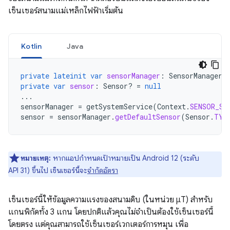
เซ็นเซอร์สนามแม่เหล็กไฟฟ้าเริ่มต้น
Kotlin
Java
private
lateinit
var
sensorManager
:
SensorManager
private
var
sensor
:
Sensor? 
=
null
...
sensorManager
=
getSystemService
(
Context
.
SENSOR_SE
sensor
=
sensorManager
.
getDefaultSensor
(
Sensor
.
TYP
หมายเหตุ:
หากแอปกำหนดเป้าหมายเป็น Android 12 (ระดับ
API 31) ขึ้นไป เซ็นเซอร์นี้จะ
จำกัดอัตรา
เซ็นเซอร์นี้ให้ข้อมูลความแรงของสนามดิบ (ในหน่วย μT) สำหรับ
แกนพิกัดทั้ง 3 แกน โดยปกติแล้วคุณไม่จำเป็นต้องใช้เซ็นเซอร์นี้
โดยตรง แต่คุณสามารถใช้เซ็นเซอร์เวกเตอร์การหมุน เพื่อ