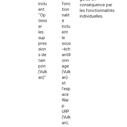
inclu
fonc
conséquence par
ent
tion
les fonctionnalités
"Op
nalit
individuelles.
timis
é
er
inclu
les
ent
sup
le
pres
sous
sion
-éch
s de
antill
tam
onn
pon
age
(Vulk
(Vulk
an)"
an)
et
l'esp
ace
War
p
URP
(Vulk
an).