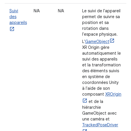
Suivi
N/A
N/A
Le suivi de l'appareil
des
permet de suivre sa
appareils
position et sa
rotation dans
l'espace physique.
L'
GameObject
XR Origin gère
automatiquement le
suivi des appareils
et la transformation
des éléments suivis
en système de
coordonnées Unity
à l'aide de son
composant
XROrigin
et de la
hiérarchie
GameObject avec
une caméra et
TrackedPoseDriver