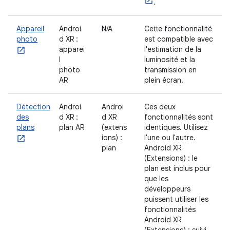
.
Appareil
Androi
N/A
Cette fonctionnalité
photo
d XR :
est compatible avec
apparei
l'estimation de la
l
luminosité et la
photo
transmission en
AR
plein écran.
Détection
Androi
Androi
Ces deux
des
d XR :
d XR
fonctionnalités sont
plans
plan AR
(extens
identiques. Utilisez
ions) :
l'une ou l'autre.
plan
Android XR
(Extensions) : le
plan est inclus pour
que les
développeurs
puissent utiliser les
fonctionnalités
Android XR
(Extensions) : suivi