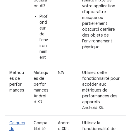
on AR
votre application
d'apparaître
Prof
masqué ou
ond
partiellement
eur
obscurci derrière
de
des objets de
l'env
l'environnement
iron
physique.
nem
ent
Métriqu
Métriqu
N/A
Utilisez cette
es de
es de
fonctionnalité pour
perfor
perfor
accéder aux
mances
mances
métriques de
Androi
performances des
d XR
appareils
Android XR.
Calques
Compa
Androi
Utilisez la
de
tibilité
d XR :
fonctionnalité de