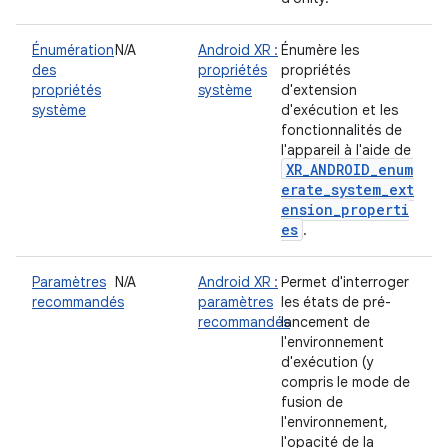
Énumération
N/A
Android XR :
Énumère les
des
propriétés
propriétés
propriétés
système
d'extension
système
d'exécution et les
fonctionnalités de
l'appareil à l'aide de
XR_ANDROID_enum
erate_system_ext
ension_properti
es
.
Paramètres
N/A
Android XR :
Permet d'interroger
recommandés
paramètres
les états de pré-
recommandés
lancement de
l'environnement
d'exécution (y
compris le mode de
fusion de
l'environnement,
l'opacité de la