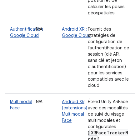
position et de
calculer les poses
géospatiales.
Authentification
N/A
Android XR :
Fournit des
Google Cloud
Google Cloud
stratégies de
configuration de
l'authentification de
session (clé API,
sans clé et jeton
d'authentification)
pour les services
compatibles avec le
cloud.
Multimodal
N/A
Android XR
Étend Unity ARFace
Face
(extensions) :
avec des modalités
Multimodal
de suivi du visage
Face
multimodales et
configurables
XRFaceTrackerM
(
ode
).