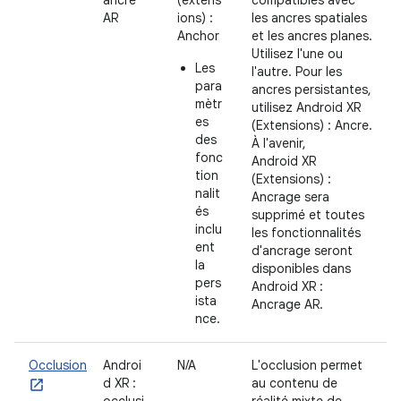
AR
ions) :
les ancres spatiales
Anchor
et les ancres planes.
Utilisez l'une ou
Les
l'autre. Pour les
para
ancres persistantes,
mètr
utilisez Android XR
es
(Extensions) : Ancre.
des
À l'avenir,
fonc
Android XR
tion
(Extensions) :
nalit
Ancrage sera
és
supprimé et toutes
inclu
les fonctionnalités
ent
d'ancrage seront
la
disponibles dans
pers
Android XR :
ista
Ancrage AR.
nce.
Occlusion
Androi
N/A
L'occlusion permet
d XR :
au contenu de
occlusi
réalité mixte de