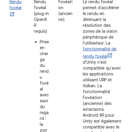
Rendu
Rendu
Fovéati
Le rendu fovéal
fovéal
fovéal
on
permet d'accélérer
(plug-in
(ancien
le rendu en
OpenX
ne)
diminuant la
R
résolution des
requis)
zones de la vision
périphérique de
Prise
l'utilisateur. La
en
fonctionnalité de
char
rendu fovéal
ge
d'Unity n'est
du
compatible qu'avec
rend
les applications
u
utilisant URP et
fové
Vulkan. La
al
fonctionnalité
avec
Fovéation
suivi
(ancienne) des
du
extensions
rega
Android XR pour
rd :
Unity est également
la
compatible avec le
zon