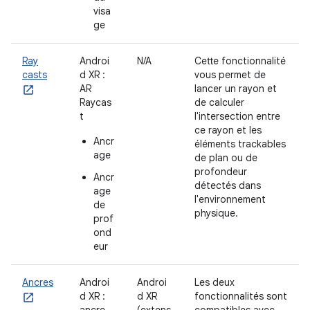
visa
ge
Ray
Androi
N/A
Cette fonctionnalité
casts
d XR :
vous permet de
AR
lancer un rayon et
Raycas
de calculer
t
l'intersection entre
ce rayon et les
Ancr
éléments trackables
age
de plan ou de
profondeur
Ancr
détectés dans
age
l'environnement
de
physique.
prof
ond
eur
Ancres
Androi
Androi
Les deux
d XR :
d XR
fonctionnalités sont
ancre
(extens
compatibles avec