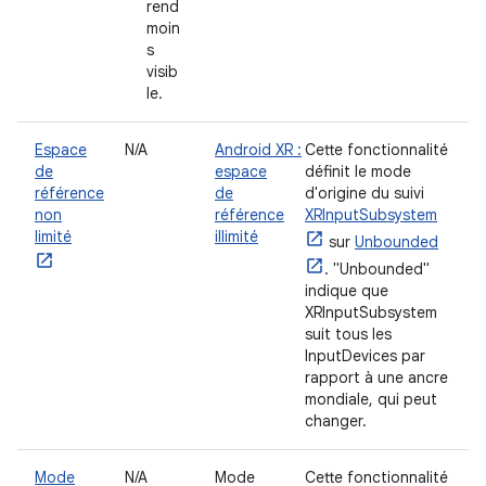
rend
moin
s
visib
le.
Espace
N/A
Android XR :
Cette fonctionnalité
de
espace
définit le mode
référence
de
d'origine du suivi
non
référence
XRInputSubsystem
limité
illimité
sur
Unbounded
. "Unbounded"
indique que
XRInputSubsystem
suit tous les
InputDevices par
rapport à une ancre
mondiale, qui peut
changer.
Mode
N/A
Mode
Cette fonctionnalité