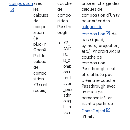
composition
avec
couche
prise en charge des
les
de
calques de
calques
compo
composition d'Unity
de
sition
pour créer des
compo
Passthr
calques de
sition
ough
composition
de
(le
base (quad,
XR_
plug-in
cylindre, projection,
AND
OpenX
etc.). Android XR : la
ROI
R et le
couche de
D_c
calque
composition
omp
de
Passthrough peut
ositi
compo
être utilisée pour
on_l
sition
créer une couche
ayer
XR sont
Passthrough avec
_pas
requis)
un maillage
sthr
personnalisé, en
oug
lisant à partir de
h_m
GameObject
esh
d'Unity.