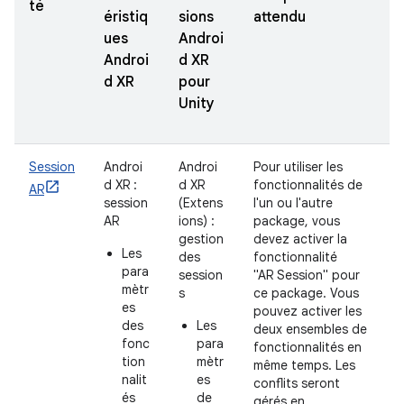
té
éristiq
sions
attendu
ues
Androi
Androi
d XR
d XR
pour
Unity
Session
Androi
Androi
Pour utiliser les
d XR :
d XR
fonctionnalités de
AR
session
(Extens
l'un ou l'autre
AR
ions) :
package, vous
gestion
devez activer la
Les
des
fonctionnalité
para
session
"AR Session" pour
mètr
s
ce package. Vous
es
pouvez activer les
des
Les
deux ensembles de
fonc
para
fonctionnalités en
tion
mètr
même temps. Les
nalit
es
conflits seront
és
de
gérés en