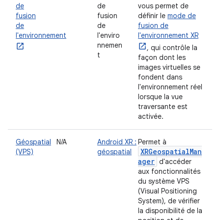
de
de
vous permet de
fusion
fusion
définir le
mode de
de
de
fusion de
l'environnement
l'enviro
l'environnement XR
nnemen
, qui contrôle la
t
façon dont les
images virtuelles se
fondent dans
l'environnement réel
lorsque la vue
traversante est
activée.
Géospatial
N/A
Android XR :
Permet à
XRGeospatialMan
(VPS)
géospatial
ager
d'accéder
aux fonctionnalités
du système VPS
(Visual Positioning
System), de vérifier
la disponibilité de la