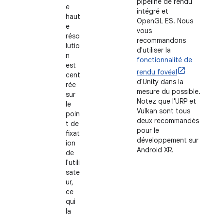
pipeline de rendu
e
intégré et
haut
OpenGL ES. Nous
e
vous
réso
recommandons
lutio
d'utiliser la
n
fonctionnalité de
est
rendu fovéal
cent
d'Unity dans la
rée
mesure du possible.
sur
Notez que l'URP et
le
Vulkan sont tous
poin
deux recommandés
t de
pour le
fixat
développement sur
ion
Android XR.
de
l'utili
sate
ur,
ce
qui
la