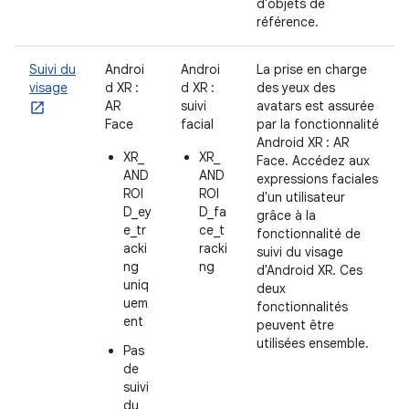
d'objets de
référence.
Suivi du
Androi
Androi
La prise en charge
visage
d XR :
d XR :
des yeux des
AR
suivi
avatars est assurée
Face
facial
par la fonctionnalité
Android XR : AR
XR_
XR_
Face. Accédez aux
AND
AND
expressions faciales
ROI
ROI
d'un utilisateur
D_ey
D_fa
grâce à la
e_tr
ce_t
fonctionnalité de
acki
racki
suivi du visage
ng
ng
d'Android XR. Ces
uniq
deux
uem
fonctionnalités
ent
peuvent être
utilisées ensemble.
Pas
de
suivi
du