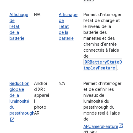
Affichage
N/A
Affichage
Permet d'interroger
de
de
l'état de charge et
l'état
l'état
le niveau de la
de la
de la
batterie des
batterie
batterie
manettes et des
chemins d'entrée
connectés à l'aide
de
XRBatteryStateD
isplayFeature
.
Réduction
Androi
N/A
Permet d'interroger
globale
d XR :
et de définir les
de la
apparei
niveaux de
luminosité
l
luminosité du
du
photo
passthrough du
passthrough
AR
monde réel à l'aide
de
ARCameraFeature
d'Unity.