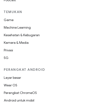
Podcast
TEMUKAN
Game
Machine Learning
Kesehatan & Kebugaran
Kamera & Media
Privasi
5G
PERANGKAT ANDROID
Layar besar
Wear OS
Perangkat ChromeOS
Android untuk mobil