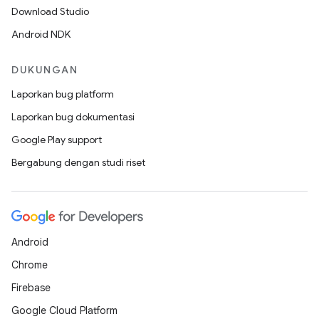
Download Studio
Android NDK
DUKUNGAN
Laporkan bug platform
Laporkan bug dokumentasi
Google Play support
Bergabung dengan studi riset
Android
Chrome
Firebase
Google Cloud Platform