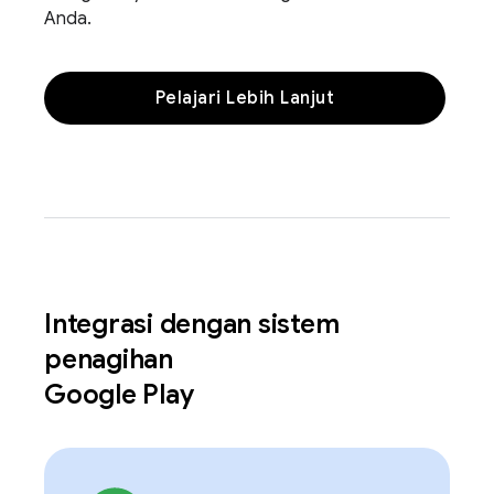
Anda.
Pelajari Lebih Lanjut
Integrasi dengan sistem
penagihan
Google Play