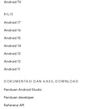
Android TV
RILIS
Android 17
Android 16
Android 15
Android 14
Android 13
Android 12
Android 11
DOKUMENTASI DAN HASIL DOWNLOAD
Panduan Android Studio
Panduan developer
Referensi API