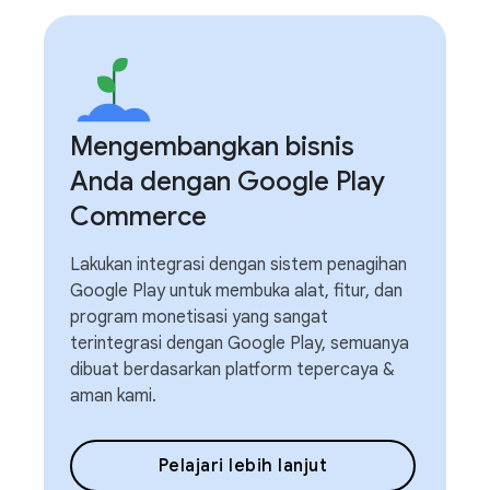
Mengembangkan bisnis
Anda dengan Google Play
Commerce
Lakukan integrasi dengan sistem penagihan
Google Play untuk membuka alat, fitur, dan
program monetisasi yang sangat
terintegrasi dengan Google Play, semuanya
dibuat berdasarkan platform tepercaya &
aman kami.
Pelajari lebih lanjut