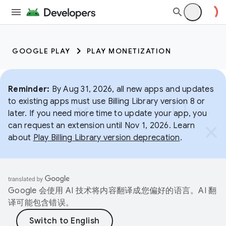
GOOGLE PLAY
PLAY MONETIZATION
Reminder:
By Aug 31, 2026, all new apps and updates
to existing apps must use Billing Library version 8 or
later. If you need more time to update your app, you
can request an extension until Nov 1, 2026. Learn
about
Play Billing Library version deprecation
.
Google 会使用 AI 技术将内容翻译成您偏好的语言。AI 翻
译可能包含错误。