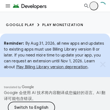
GOOGLE PLAY
PLAY MONETIZATION
Reminder:
By Aug 31, 2026, all new apps and updates
to existing apps must use Billing Library version 8 or
later. If you need more time to update your app, you
can request an extension until Nov 1, 2026. Learn
about
Play Billing Library version deprecation
.
Google 会使用 AI 技术将内容翻译成您偏好的语言。AI 翻
译可能包含错误。