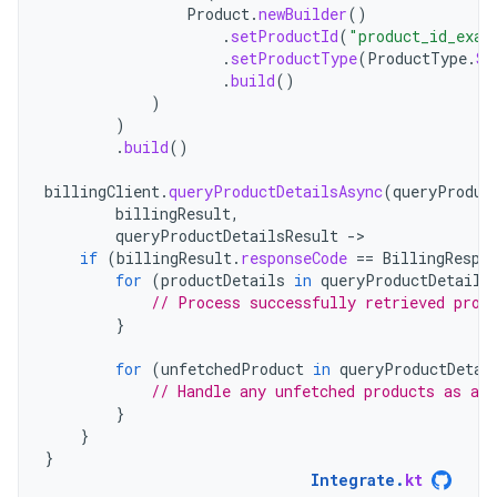
Product
.
newBuilder
()
.
setProductId
(
"product_id_exam
.
setProductType
(
ProductType
.
SU
.
build
()
)
)
.
build
()
billingClient
.
queryProductDetailsAsync
(
queryProduc
billingResult
,
queryProductDetailsResult
-
if
(
billingResult
.
responseCode
==
BillingRespo
for
(
productDetails
in
queryProductDetails
// Process successfully retrieved prod
}
for
(
unfetchedProduct
in
queryProductDetai
// Handle any unfetched products as app
}
}
}
Integrate
.
kt