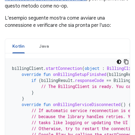
questo metodo come no-op.
L'esempio seguente mostra come avviare una
connessione e verificare che sia pronta per l'uso:
Kotlin
Java
billingClient
.
startConnection
(
object
:
BillingClie
override
fun
onBillingSetupFinished
(
billingRes
if
(
billingResult
.
responseCode
==
BillingR
// The BillingClient is ready. You can
}
}
override
fun
onBillingServiceDisconnected
()
{
// If automatic service reconnection is en
// because the library handles retries. Yo
// tasks like logging or updating the UI to
// Otherwise, try to restart the connectio
// Google Play by calling the startConnect