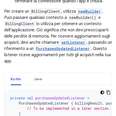
terminare la connessione quando l'app è chiusa.
Per creare un
BillingClient
, utilizza
newBuilder
.
Puoi passare qualsiasi contesto a
newBuilder()
e
BillingClient
lo utilizza per ottenere un contesto
dell'applicazione. Ciò significa che non devi preoccuparti
delle perdite di memoria. Per ricevere aggiornamenti sugli
acquisti, devi anche chiamare
setListener
, passando un
riferimento a un
PurchasesUpdatedListener
. Questo
listener riceve aggiornamenti per tutti gli acquisti nella tua
app.
Kotlin
Java
private
val
purchasesUpdatedListener
=
PurchasesUpdatedListener
{
billingResult
,
purc
// To be implemented in a later section.
}