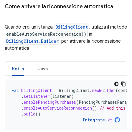
Come attivare la riconnessione automatica
Quando crei un'istanza
BillingClient
, utilizza il metodo
enableAutoServiceReconnection()
in
BillingClient.Builder
per attivare la riconnessione
automatica.
Kotlin
Java
val
billingClient
=
BillingClient
.
newBuilder
(
conte
.
setListener
(
listener
)
.
enablePendingPurchases
(
PendingPurchasesParams
.
enableAutoServiceReconnection
()
// Add this l
.
build
()
Integrate
.
kt