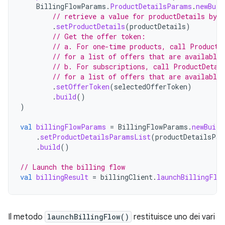
BillingFlowParams
.
ProductDetailsParams
.
newBuil
// retrieve a value for productDetails by 
.
setProductDetails
(
productDetails
)
// Get the offer token:
// a. For one-time products, call ProductD
// for a list of offers that are available 
// b. For subscriptions, call ProductDetai
// for a list of offers that are available 
.
setOfferToken
(
selectedOfferToken
)
.
build
()
)
val
billingFlowParams
=
BillingFlowParams
.
newBuild
.
setProductDetailsParamsList
(
productDetailsPar
.
build
()
// Launch the billing flow
val
billingResult
=
billingClient
.
launchBillingFlo
Il metodo
launchBillingFlow()
restituisce uno dei vari