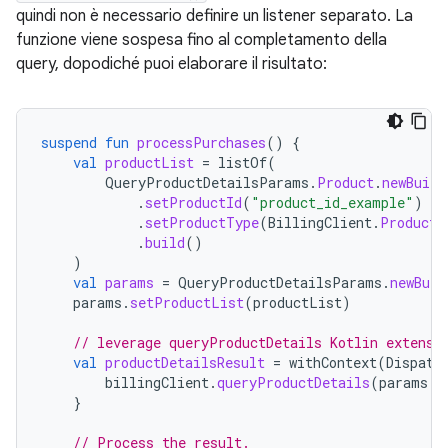
quindi non è necessario definire un listener separato. La
funzione viene sospesa fino al completamento della
query, dopodiché puoi elaborare il risultato:
suspend
fun
processPurchases
()
{
val
productList
=
listOf
(
QueryProductDetailsParams
.
Product
.
newBuild
.
setProductId
(
"product_id_example"
)
.
setProductType
(
BillingClient
.
ProductT
.
build
()
)
val
params
=
QueryProductDetailsParams
.
newBuil
params
.
setProductList
(
productList
)
// leverage queryProductDetails Kotlin extensi
val
productDetailsResult
=
withContext
(
Dispatc
billingClient
.
queryProductDetails
(
params
.
b
}
// Process the result.