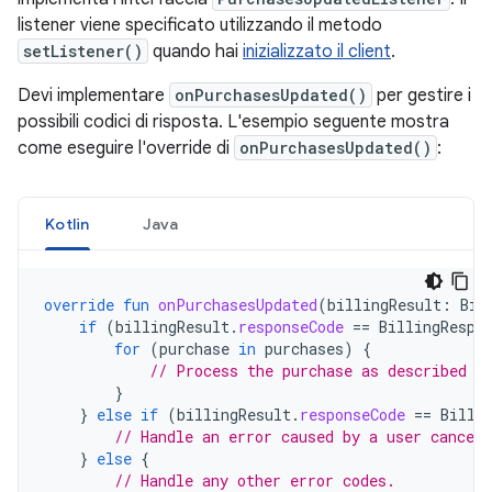
listener viene specificato utilizzando il metodo
setListener()
quando hai
inizializzato il client
.
Devi implementare
onPurchasesUpdated()
per gestire i
possibili codici di risposta. L'esempio seguente mostra
come eseguire l'override di
onPurchasesUpdated()
:
Kotlin
Java
override
fun
onPurchasesUpdated
(
billingResult
:
Bil
if
(
billingResult
.
responseCode
==
BillingRespo
for
(
purchase
in
purchases
)
{
// Process the purchase as described i
}
}
else
if
(
billingResult
.
responseCode
==
Billi
// Handle an error caused by a user canceli
}
else
{
// Handle any other error codes.