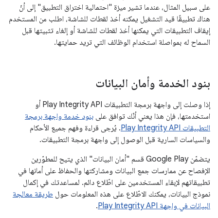
على سبيل المثال، عندما تشير ميزة "احتمالية اختراق التطبيق" إلى أنّ
هناك تطبيقًا قيد التشغيل يمكنه أخذ لقطات للشاشة، اطلب من المستخدم
إيقاف التطبيقات التي يمكنها أخذ لقطات للشاشة أو إلغاء تثبيتها قبل
السماح له بمواصلة استخدام الوظائف التي تريد حمايتها.
بنود الخدمة وأمان البيانات
إذا وصلت إلى واجهة برمجة التطبيقات Play Integrity API أو
استخدمتها، فإن هذا يعني أنّك توافق على
بنود خدمة واجهة برمجة
التطبيقات Play Integrity API
. يُرجى قراءة وفهم جميع الأحكام
والسياسات السارية قبل الوصول إلى واجهة برمجة التطبيقات.
يتضمّن Google Play قسم "أمان البيانات" الذي يتيح للمطوّرين
الإفصاح عن ممارسات جمع البيانات ومشاركتها والحفاظ على أمانها في
تطبيقاتهم لإبقاء المستخدمين على اطّلاع دائم. لمساعدتك في إكمال
نموذج البيانات، يمكنك الاطّلاع على هذه المعلومات حول
طريقة معالجة
البيانات في واجهة Play Integrity API
.