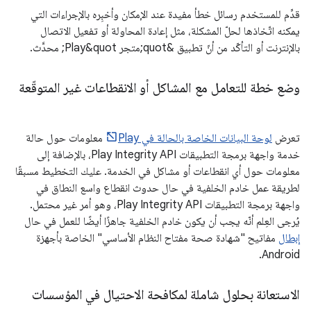
قدِّم للمستخدم رسائل خطأ مفيدة عند الإمكان وأخبِره بالإجراءات التي
يمكنه اتّخاذها لحلّ المشكلة، مثل إعادة المحاولة أو تفعيل الاتصال
بالإنترنت أو التأكّد من أنّ تطبيق &quot;متجر Play&quot; محدَّث.
وضع خطة للتعامل مع المشاكل أو الانقطاعات غير المتوقّعة
تعرض
لوحة البيانات الخاصة بالحالة في Play
معلومات حول حالة
خدمة واجهة برمجة التطبيقات Play Integrity API، بالإضافة إلى
معلومات حول أي انقطاعات أو مشاكل في الخدمة. عليك التخطيط مسبقًا
لطريقة عمل خادم الخلفية في حال حدوث انقطاع واسع النطاق في
واجهة برمجة التطبيقات Play Integrity API، وهو أمر غير محتمل.
يُرجى العِلم أنّه يجب أن يكون خادم الخلفية جاهزًا أيضًا للعمل في حال
إبطال
مفاتيح "شهادة صحة مفتاح النظام الأساسي" الخاصة بأجهزة
Android.
الاستعانة بحلول شاملة لمكافحة الاحتيال في المؤسسات