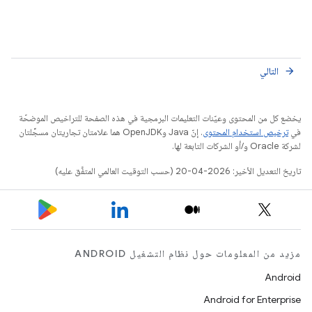
التالي
arrow_forward
يخضع كل من المحتوى وعيّنات التعليمات البرمجية في هذه الصفحة للتراخيص الموضحّة
في
ترخيص استخدام المحتوى
. إنّ Java وOpenJDK هما علامتان تجاريتان مسجَّلتان
لشركة Oracle و/أو الشركات التابعة لها.
تاريخ التعديل الأخير: 2026-04-20 (حسب التوقيت العالمي المتفَّق عليه)
مزيد من المعلومات حول نظام التشغيل ANDROID
Android
Android for Enterprise