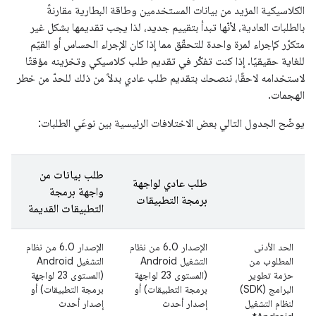
الكلاسيكية المزيد من بيانات المستخدمين وطاقة البطارية مقارنةً
بالطلبات العادية، لأنّها تبدأ بتقييم جديد، لذا يجب تقديمها بشكل غير
متكرّر كإجراء لمرة واحدة للتحقّق مما إذا كان الإجراء الحساس أو القيّم
للغاية حقيقيًا. إذا كنت تفكّر في تقديم طلب كلاسيكي وتخزينه مؤقتًا
لاستخدامه لاحقًا، ننصحك بتقديم طلب عادي بدلاً من ذلك للحدّ من خطر
الهجمات.
يوضّح الجدول التالي بعض الاختلافات الرئيسية بين نوعَي الطلبات:
طلب بيانات من
طلب عادي لواجهة
واجهة برمجة
برمجة التطبيقات
التطبيقات القديمة
الحد الأدنى
الإصدار 6.0 من نظام
الإصدار 6.0 من نظام
المطلوب من
التشغيل Android
التشغيل Android
حزمة تطوير
(المستوى 23 لواجهة
(المستوى 23 لواجهة
البرامج (SDK)
برمجة التطبيقات) أو
برمجة التطبيقات) أو
لنظام التشغيل
إصدار أحدث
إصدار أحدث