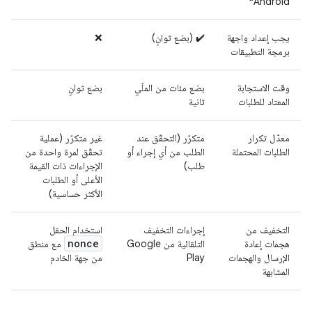
*
Android
يجب إعداد واجهة
✔️ (بضع ثوانٍ)
❌
برمجة التطبيقات
وقت الاستجابة
بضع مئات من الملّي
بضع ثوانٍ
المعتاد للطلبات
ثانية
معدّل تكرار
متكرّر (التحقّق عند
غير متكرّر (عملية
الطلبات المحتملة
الطلب من أي إجراء أو
تحقّق لمرة واحدة من
طلب)
الإجراءات ذات القيمة
الأعلى أو الطلبات
الأكثر حساسية)
التخفيف من
إجراءات التخفيف
استخدام الحقل
nonce
هجمات إعادة
التلقائية من Google
مع منطق
الإرسال والهجمات
Play
من جهة الخادم
المشابهة