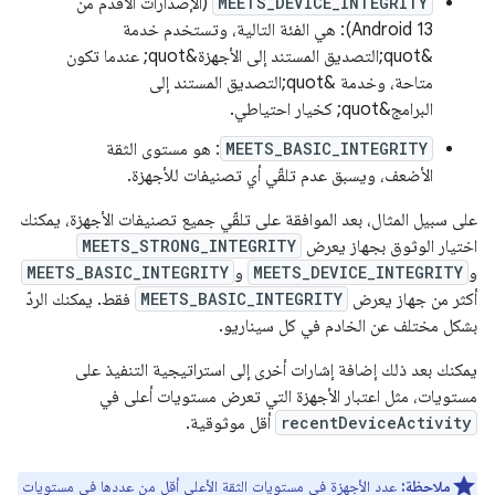
MEETS_DEVICE_INTEGRITY
(الإصدارات الأقدم من
Android 13): هي الفئة التالية، وتستخدم خدمة
&quot;التصديق المستند إلى الأجهزة&quot; عندما تكون
متاحة، وخدمة &quot;التصديق المستند إلى
البرامج&quot; كخيار احتياطي.
MEETS_BASIC_INTEGRITY
: هو مستوى الثقة
الأضعف، ويسبق عدم تلقّي أي تصنيفات للأجهزة.
على سبيل المثال، بعد الموافقة على تلقّي جميع تصنيفات الأجهزة، يمكنك
اختيار الوثوق بجهاز يعرض
MEETS_STRONG_INTEGRITY
و
MEETS_DEVICE_INTEGRITY
و
MEETS_BASIC_INTEGRITY
أكثر من جهاز يعرض
MEETS_BASIC_INTEGRITY
فقط. يمكنك الردّ
بشكل مختلف عن الخادم في كل سيناريو.
يمكنك بعد ذلك إضافة إشارات أخرى إلى استراتيجية التنفيذ على
مستويات، مثل اعتبار الأجهزة التي تعرض مستويات أعلى في
recentDeviceActivity
أقل موثوقية.
ملاحظة:
عدد الأجهزة في مستويات الثقة الأعلى أقل من عددها في مستويات