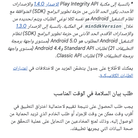
*
بالنسبة إلى مكتبة Play Integrity API
الإصدار 1.4.0
والإصدارات
الأحدث، يكون الحد الأدنى من حزمة تطوير البرامج (SDK) المتوافقة مع
نظام التشغيل Android هو نفسه لكلا نوعَي الطلبات ويتم تحديده من
خلال
minSdkVersion
في المكتبة. بالنسبة إلى الإصدار
1.3.0
والإصدارات الأقدم، الحد الأدنى من حزمة تطوير البرامج (SDK) لنظام
التشغيل Android المطلوب هو Android 5.0 (مستوى واجهة برمجة
التطبيقات 21) لطلبات Standard API وAndroid 4.4 (مستوى واجهة
برمجة التطبيقات 19) لطلبات Classic API.
يمكنك الاطّلاع على جدول يتضمّن المزيد من الاختلافات في
اعتبارات
الطلبات الكلاسيكية
.
طلب بيان السلامة في الوقت المناسب
يجب طلب الحصول على نتيجة تقييم لاحتمالية اختراق التطبيق في
أقرب وقت ممكن من وقت الإجراء أو طلب الخادم الذي تريد الحماية من
الوصول إليه، وذلك لمنع المخادعين من التحايل على عملية التحقّق من
صحة البيانات التي يجريها تطبيقك.