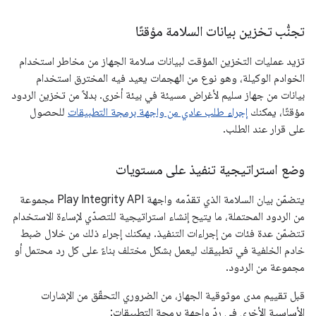
تجنُّب تخزين بيانات السلامة مؤقتًا
تزيد عمليات التخزين المؤقت لبيانات سلامة الجهاز من مخاطر استخدام
الخوادم الوكيلة، وهو نوع من الهجمات يعيد فيه المخترق استخدام
بيانات من جهاز سليم لأغراض مسيئة في بيئة أخرى. بدلاً من تخزين الردود
مؤقتًا، يمكنك
إجراء طلب عادي من واجهة برمجة التطبيقات
للحصول
على قرار عند الطلب.
وضع استراتيجية تنفيذ على مستويات
يتضمّن بيان السلامة الذي تقدّمه واجهة Play Integrity API مجموعة
من الردود المحتملة، ما يتيح إنشاء استراتيجية للتصدّي لإساءة الاستخدام
تتضمّن عدة فئات من إجراءات التنفيذ. يمكنك إجراء ذلك من خلال ضبط
خادم الخلفية في تطبيقك ليعمل بشكل مختلف بناءً على كل رد محتمل أو
مجموعة من الردود.
قبل تقييم مدى موثوقية الجهاز، من الضروري التحقّق من الإشارات
الأساسية الأخرى في ردّ واجهة برمجة التطبيقات: