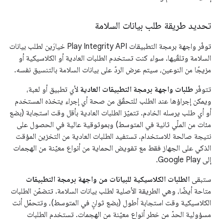
تحديد طريقة طلب بيانات السلامة
توفّر واجهة برمجة التطبيقات Play Integrity API خيارَين لطلب بيانات
السلامة وتلقّيها. سواء كنت تستخدم الطلبات العادية أو الكلاسيكية أو
مزيجًا من النوعين، سيتم عرض الردّ على بيانات السلامة بالتنسيق نفسه.
تتوفّر
طلبات واجهة برمجة التطبيقات العادية
لأي تطبيق أو لعبة،
ويمكن إجراؤها عند الطلب للتحقّق من صحة أي إجراء يتخذه المستخدم
أو أي طلب يرسله الخادم. تتميّز الطلبات العادية بأقل وقت استجابة (بضع
مئات من الملّي ثانية في المتوسط) وبموثوقية عالية في الحصول على
نتيجة صالحة للاستخدام. تستفيد الطلبات العادية من التخزين المؤقت
الذكي على الجهاز فقط مع تفويض الحماية من أنواع معيّنة من الهجمات
إلى Google Play.
ستبقى
الطلبات الكلاسيكية للبيانات من واجهة برمجة التطبيقات
متاحة أيضًا، وهي الطريقة الأصلية لطلب بيانات السلامة. تتضمّن الطلبات
الكلاسيكية وقت استجابة أطول (بضع ثوانٍ في المتوسط)، وتتحمّل أنت
مسؤولية الحدّ من خطر أنواع معيّنة من الهجمات. تستخدم الطلبات