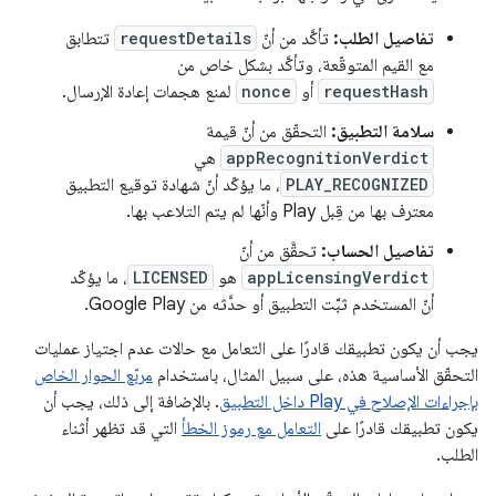
تفاصيل الطلب:
تأكَّد من أنّ
requestDetails
تتطابق
مع القيم المتوقّعة، وتأكَّد بشكل خاص من
requestHash
أو
nonce
لمنع هجمات إعادة الإرسال.
سلامة التطبيق:
التحقّق من أنّ قيمة
appRecognitionVerdict
هي
PLAY_RECOGNIZED
، ما يؤكّد أنّ شهادة توقيع التطبيق
معترف بها من قِبل Play وأنّها لم يتم التلاعب بها.
تفاصيل الحساب:
تحقَّق من أنّ
appLicensingVerdict
هو
LICENSED
، ما يؤكّد
أنّ المستخدم ثبَّت التطبيق أو حدَّثه من Google Play.
يجب أن يكون تطبيقك قادرًا على التعامل مع حالات عدم اجتياز عمليات
التحقّق الأساسية هذه، على سبيل المثال، باستخدام
مربّع الحوار الخاص
بإجراءات الإصلاح في Play داخل التطبيق
. بالإضافة إلى ذلك، يجب أن
يكون تطبيقك قادرًا على
التعامل مع رموز الخطأ
التي قد تظهر أثناء
الطلب.