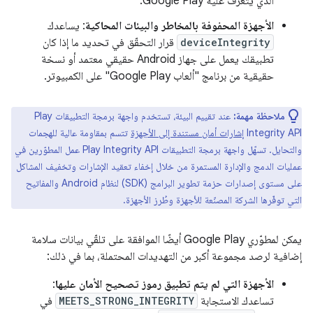
الذي يتعرّف عليه Google Play.
الأجهزة المحفوفة بالمخاطر والبيئات المحاكية
: يساعدك
deviceIntegrity
قرار التحقّق في تحديد ما إذا كان
تطبيقك يعمل على جهاز Android حقيقي معتمد أو نسخة
حقيقية من برنامج "ألعاب Google Play" على الكمبيوتر.
ملاحظة مهمة:
عند تقييم البيئة، تستخدم واجهة برمجة التطبيقات Play
Integrity API
إشارات أمان مستندة إلى الأجهزة
تتسم بمقاومة عالية للهجمات
والتحايل. تسهّل واجهة برمجة التطبيقات Play Integrity API عمل المطوّرين في
عمليات الدمج والإدارة المستمرة من خلال إخفاء تعقيد الإشارات وتخفيف المشاكل
على مستوى إصدارات حزمة تطوير البرامج (SDK) لنظام Android والمفاتيح
التي توفّرها الشركة المصنّعة للأجهزة وطُرز الأجهزة.
يمكن لمطوّري Google Play أيضًا الموافقة على تلقّي بيانات سلامة
إضافية لرصد مجموعة أكبر من التهديدات المحتملة، بما في ذلك:
الأجهزة التي لم يتم تطبيق رموز تصحيح الأمان عليها
:
تساعدك الاستجابة
MEETS_STRONG_INTEGRITY
في