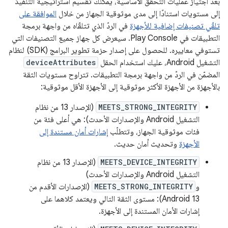
بعد اجتياز عمليات التحقّق الأساسية، يمكنك تقسيم استراتيجية التنفيذ
إلى مستويات استنادًا إلى مدى موثوقية الجهاز من خلال
الموافقة على
تلقّي تصنيفات إضافية للأجهزة
في الردّ الذي تتلقّاه من واجهة برمجة
التطبيقات في Play Console. سيعرض كل جهاز جميع التصنيفات التي
تستوفي معاييره. للحصول على إصدار حزمة تطوير البرامج (SDK) لنظام
التشغيل Android، عليك استخدام الحقل
deviceAttributes
المضمّن في الردّ من واجهة برمجة التطبيقات. تتراوح مستويات الثقة
بالأجهزة من الأجهزة الأكثر موثوقية إلى الأجهزة الأقل موثوقية:
MEETS_STRONG_INTEGRITY
(الإصدار 13 من نظام
التشغيل Android والإصدارات الأحدث): هي أعلى فئة من
فئات موثوقية الجهاز، وتتطلّب
إشارات أمان مستندة إلى
الأجهزة
وتحديث أمان حديث.
MEETS_DEVICE_INTEGRITY
(الإصدار 13 من نظام
التشغيل Android والإصدارات الأحدث)
و
MEETS_STRONG_INTEGRITY
(الإصدارات الأقدم من
Android 13): مستوى الثقة التالي ويعتمد كلاهما على
إشارات الأمان المستندة إلى الأجهزة.