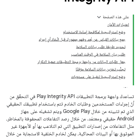
على هذه الصفحة
اعتبارات الأمان
وضع استراتيجية لمكافحة إساءة الاستخدام
جمع بيانات القياس عن بُعد وفهم جمهورك قبل اتّخاذ أي إجراء
تحديد طريقة طلب بيانات السلامة
طلب بيان السلامة في الوقت المناسب
جعل طلبات البيانات من واجهة برمجة التطبيقات صعبة التكرار
تجنُّب تخزين بيانات السلامة مؤقتًا
وضع استراتيجية تنفيذ على مستويات
com.go
تساعدك واجهة برمجة التطبيقات Play Integrity API في التحقّق من
أنّ إجراءات المستخدمين وطلبات الخادم تتم باستخدام تطبيقك الحقيقي
الذي تم تثبيته من خلال Google Play ويتم تشغيله على جهاز
Android حقيقي ومعتمَد. من خلال رصد التفاعلات المحفوفة بالمخاطر،
مثل التفاعلات من إصدارات التطبيق التي تم التلاعب بها أو الأجهزة غير
الموثوق بها أو البيئات المحاكية، يمكن لخادم الخلفية الاستجابة من خلال