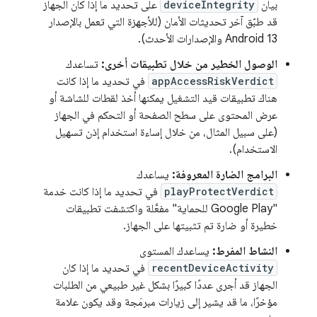
بيان
deviceIntegrity
على تحديد ما إذا كان الجهاز
قد طبّق آخر تحديثات الأمان (للأجهزة التي تعمل بالإصدار
Android 13 والإصدارات الأحدث).
الوصول الخطير من خلال تطبيقات أخرى:
تساعدك
appAccessRiskVerdict
في تحديد ما إذا كانت
هناك تطبيقات قيد التشغيل يمكنها أخذ لقطات للشاشة أو
عرض المحتوى على سطح الصفحة أو التحكم في الجهاز
(على سبيل المثال، من خلال إساءة استخدام إذن تسهيل
الاستخدام).
البرامج الضارة المعروفة:
يساعدك
playProtectVerdict
في تحديد ما إذا كانت خدمة
"Google Play للحماية" مفعَّلة واكتشفت تطبيقات
خطيرة أو ضارة تم تثبيتها على الجهاز.
النشاط المفرط:
يساعدك المستوى
recentDeviceActivity
في تحديد ما إذا كان
الجهاز قد أجرى عددًا كبيرًا بشكل غير طبيعي من الطلبات
مؤخرًا، ما قد يشير إلى زيارات مبرمَجة وقد يكون علامة