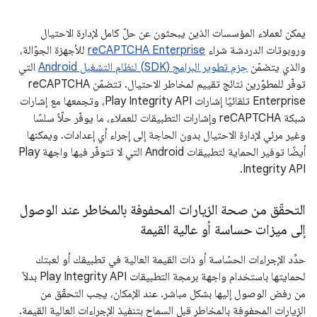
يمكن لعملاء المؤسسات الذين يبحثون عن حلّ كامل لإدارة الاحتيال
وروبوتات الدردشة شراء
reCAPTCHA Enterprise
للأجهزة الجوّالة،
والذي يتضمّن
حِزم تطوير البرامج (SDK) لنظام التشغيل Android
التي
توفّر للمطوّرين نتائج تقييم لمخاطر الاحتيال. تتضمّن reCAPTCHA
Enterprise تلقائيًا إشارات Play Integrity API، وتجمعها مع إشارات
شبكة reCAPTCHA وإشارات التطبيقات للعملاء، ما يوفّر حلّاً سلسًا
وغير مرئي لإدارة الاحتيال بدون الحاجة إلى إجراء أي إعدادات. ويمكنها
أيضًا توفير الحماية لتطبيقات Android التي لا تتوفّر فيها واجهة Play
Integrity API.
التحقّق من صحة الزيارات المحفوفة بالمخاطر عند الوصول
إلى ميزات حساسة أو عالية القيمة
حدِّد الإجراءات الحسّاسة أو ذات القيمة العالية في تطبيقك أو لعبتك
لحمايتها باستخدام واجهة برمجة التطبيقات Play Integrity API بدلاً
من رفض الوصول إليها بشكل مباشر. عند الإمكان، يجب التحقّق من
الزيارات المحفوفة بالمخاطر قبل السماح بتنفيذ الإجراءات العالية القيمة.