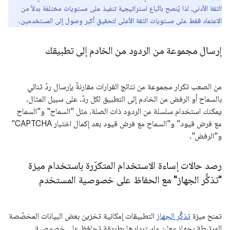
الثقة الأدنى، لذا يُنصح باتّباع استراتيجية تنفيذ على مستويات مختلفة بدلاً من
الاعتماد فقط على مستويات الثقة الأعلى لتحقيق أكبر وصول إلى المستخدمين.
إرسال مجموعة من الردود من الخادم إلى تطبيقك
من الصعب تكرار مجموعة من نتائج القرارات مقارنةً بإرسال ردّ ثنائي
بالسماح أو الرفض من الخادم إلى التطبيق لكل ردّ. على سبيل المثال،
يمكنك استخدام سلسلة من الردود ذات الصلة، مثل "السماح" و"السماح
مع فرض قيود" و"السماح مع فرض قيود بعد إكمال اختبار CAPTCHA"
و"الرفض".
رصد حالات إساءة الاستخدام المتكرّرة باستخدام ميزة
"تذكُّر الجهاز" مع الحفاظ على خصوصية المستخدم
تمنح ميزة
تذكُّر الجهاز
التطبيقات إمكانية تخزين بعض البيانات المخصّصة
المرتبطة بجهاز معيّن واستردادها بطريقة تحافظ على خصوصية