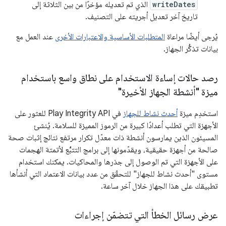
writeDates
الذي تم تعديله مؤخرًا من بين الثلاثة إلى
تاريخ آخر تعديل أجريته على التصنيف.
يُرجى أيضًا مراعاة
المتطلبات الأساسية والاعتبارات الأخرى
عند العمل مع
بيانات تذكُّر الجهاز.
رصد حالات إساءة الاستخدام على نطاق واسع باستخدام
ميزة "أنشطة الجهاز الأخيرة"
استخدِم ميزة
أحدث نشاط للجهاز
في Play Integrity API للعثور على
الأجهزة التي تطلب أعدادًا كبيرة من الرموز المميزة للسلامة. يُنشئ
المسيئون الذين يمارسون أنشطة ذات معدّل تكرار مرتفع نتائج إثبات صحة
صالحة من أجهزة حقيقية، ويقدّمونها إلى برامج التتبُّع لأتمتة الهجمات
على الأجهزة التي تم الوصول إلى جذرها والمحاكيات. يمكنك استخدام
مستوى "أحدث نشاط للجهاز" للتحقّق من عدد بيانات الاعتماد التي أنشأها
تطبيقك على هذا الجهاز خلال آخر ساعة.
عرض رسائل الخطأ التي تتضمّن إجراءات