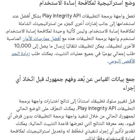
وضع استراتيجية لمكافحة إساءة الاستخدام
تعمل واجهة برمجة التطبيقات Play Integrity API بشكل أفضل عند
استخدامها إلى جانب إشارات أخرى كجزء من استراتيجيتك الشاملة
لمكافحة إساءة الاستخدام، وليس كآلية وحيدة لمكافحة إساءة الاستخدام.
استخدِم واجهة برمجة التطبيقات هذه مع
أفضل ممارسات الأمان
المناسبة
الأخرى لتطبيقك. يمكن لتطبيقك تلقائيًا إرسال ما يصل إلى 10,000
طلب إجمالي يوميًا في جميع عمليات التثبيت. يمكنك طلب
زيادة الحد
الأقصى اليومي
.
جمع بيانات القياس عن بُعد وفهم جمهورك قبل اتّخاذ أي
إجراء
قبل تغيير سلوك تطبيقك استنادًا إلى نتائج اختبارات واجهة برمجة
التطبيقات Play Integrity API، يمكنك التعرّف على الوضع الحالي
لجمهورك الحالي من خلال تنفيذ واجهة برمجة التطبيقات بدون فرض أي
قيود. بعد معرفة النتائج التي تعرضها قاعدة التثبيت الحالية، يمكنك
تقدير تأثير أي إجراء تنفيذي تخطّط له وتعديل استراتيجيتك لمكافحة
إساءة الاستخدام وفقًا لذلك.