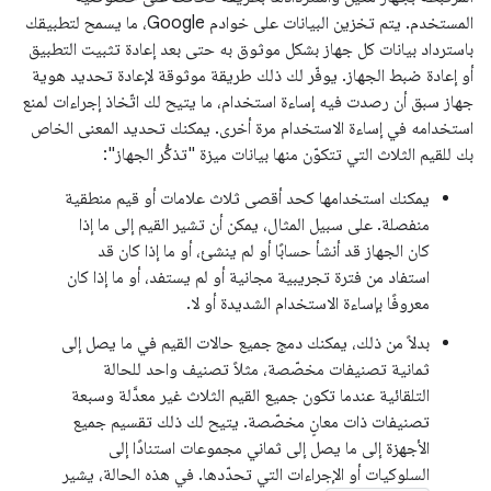
المستخدم. يتم تخزين البيانات على خوادم Google، ما يسمح لتطبيقك
باسترداد بيانات كل جهاز بشكل موثوق به حتى بعد إعادة تثبيت التطبيق
أو إعادة ضبط الجهاز. يوفّر لك ذلك طريقة موثوقة لإعادة تحديد هوية
جهاز سبق أن رصدت فيه إساءة استخدام، ما يتيح لك اتّخاذ إجراءات لمنع
استخدامه في إساءة الاستخدام مرة أخرى. يمكنك تحديد المعنى الخاص
بك للقيم الثلاث التي تتكوّن منها بيانات ميزة "تذكُّر الجهاز":
يمكنك استخدامها كحد أقصى ثلاث علامات أو قيم منطقية
منفصلة. على سبيل المثال، يمكن أن تشير القيم إلى ما إذا
كان الجهاز قد أنشأ حسابًا أو لم ينشئ، أو ما إذا كان قد
استفاد من فترة تجريبية مجانية أو لم يستفد، أو ما إذا كان
معروفًا بإساءة الاستخدام الشديدة أو لا.
بدلاً من ذلك، يمكنك دمج جميع حالات القيم في ما يصل إلى
ثمانية تصنيفات مخصّصة، مثلاً تصنيف واحد للحالة
التلقائية عندما تكون جميع القيم الثلاث غير معدَّلة وسبعة
تصنيفات ذات معانٍ مخصّصة. يتيح لك ذلك تقسيم جميع
الأجهزة إلى ما يصل إلى ثماني مجموعات استنادًا إلى
السلوكيات أو الإجراءات التي تحدّدها. في هذه الحالة، يشير