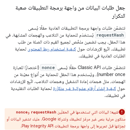
جعل طلبات البيانات من واجهة برمجة التطبيقات صعبة
التكرار
تتضمّن طلبات واجهة برمجة التطبيقات العادية حقلًا يُسمى
requestHash
يُستخدَم للحماية من التلاعب والهجمات المشابهة. في
هذا الحقل، يجب تضمين ملخّص لجميع القيم ذات الصلة من طلب
تطبيقك. اتّبِع الإرشادات حول
كيفية استخدام ربط المحتوى
لحماية
الطلبات العادية في تطبيقك.
تتضمّن طلبات Classic API حقلًا يُسمى
nonce
(اختصارًا للعبارة
number once)، ويُستخدم هذا الحقل للحماية من أنواع معيّنة من
الهجمات، مثل هجمات إعادة التشغيل وهجمات التلاعب. اتّبِع الإرشادات
حول
كيفية إنشاء أرقام عشوائية غير متكرّرة
لحماية الطلبات التقليدية
في تطبيقك.
تنبيه:
البيانات التي تستخدمها في الحقلَين
و
nonce
requestHash
ستكون مرئية بنص غير مرمّز لتطبيقك ولشركة Google. عليك تشفير البيانات أو
تجزئتها قبل تمريرها إلى واجهة برمجة التطبيقات Play Integrity API.