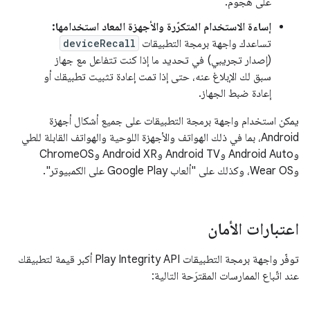
على هجوم.
إساءة الاستخدام المتكرّرة والأجهزة المعاد استخدامها:
تساعدك واجهة برمجة التطبيقات
deviceRecall
(إصدار تجريبي) في تحديد ما إذا كنت تتفاعل مع جهاز
سبق لك الإبلاغ عنه، حتى إذا تمت إعادة تثبيت تطبيقك أو
إعادة ضبط الجهاز.
يمكن استخدام واجهة برمجة التطبيقات على جميع أشكال أجهزة
Android، بما في ذلك الهواتف والأجهزة اللوحية والهواتف القابلة للطي
وAndroid Auto وAndroid TV وAndroid XR وChromeOS
وWear OS، وكذلك على "ألعاب Google Play على الكمبيوتر".
اعتبارات الأمان
توفّر واجهة برمجة التطبيقات Play Integrity API أكبر قيمة لتطبيقك
عند اتّباع الممارسات المقترَحة التالية: