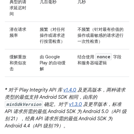
典型的请
几百毫秒
几秒
求延迟时
间
潜在请求
频繁（对任何
不频繁（针对最有价值的
频率
操作或请求进
操作或最敏感的请求进行
行按需检查）
一次性检查）
nonce
缓解重放
由 Google
结合使用
字段
和类似攻
Play 的自动缓
和服务器端逻辑
击
解
*
对于 Play Integrity API 库
v1.4.0
及更高版本，两种请求
类型的最低支持 Android SDK 相同，由库的
minSdkVersion
确定。对于
v1.3.0
及更早版本，标准
API 请求所需的最低 Android SDK 为 Android 5.0（API 级
别 21），经典 API 请求所需的最低 Android SDK 为
Android 4.4（API 级别 19）。