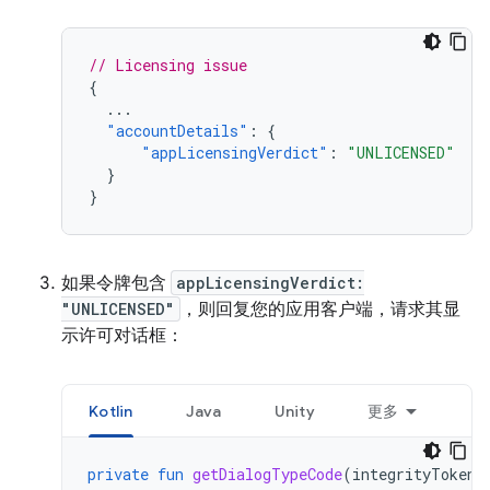
// Licensing issue
{
...
"accountDetails"
:
{
"appLicensingVerdict"
:
"UNLICENSED"
}
}
如果令牌包含
appLicensingVerdict:
"UNLICENSED"
，则回复您的应用客户端，请求其显
示许可对话框：
Kotlin
Java
Unity
更多
private
fun
getDialogTypeCode
(
integrityToken
: