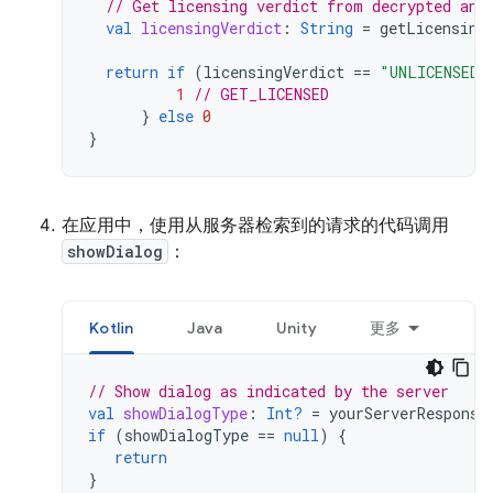
// Get licensing verdict from decrypted and
val
licensingVerdict
:
String
=
getLicensing
return
if
(
licensingVerdict
==
"UNLICENSED"
1
// GET_LICENSED
}
else
0
}
在应用中，使用从服务器检索到的请求的代码调用
showDialog
：
Kotlin
Java
Unity
更多
// Show dialog as indicated by the server
val
showDialogType
:
Int?
=
yourServerResponse
if
(
showDialogType
==
null
)
{
return
}