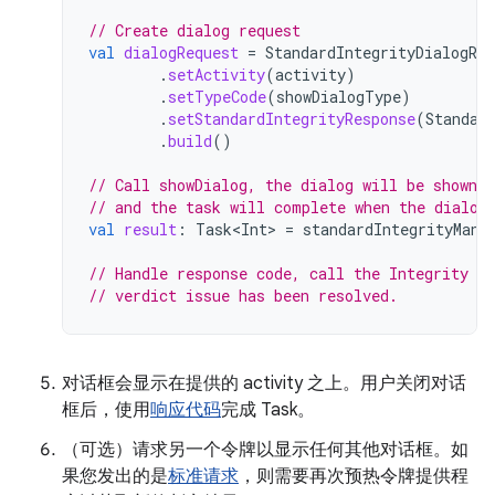
// Create dialog request
val
dialogRequest
=
StandardIntegrityDialogReq
.
setActivity
(
activity
)
.
setTypeCode
(
showDialogType
)
.
setStandardIntegrityResponse
(
Standar
.
build
()
// Call showDialog, the dialog will be shown o
// and the task will complete when the dialog
val
result
:
Task<Int>
=
standardIntegrityMana
// Handle response code, call the Integrity A
// verdict issue has been resolved. 
对话框会显示在提供的 activity 之上。用户关闭对话
框后，使用
响应代码
完成 Task。
（可选）请求另一个令牌以显示任何其他对话框。如
果您发出的是
标准请求
，则需要再次预热令牌提供程