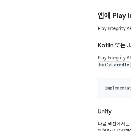
앱에 Play I
Play Integr
Kotlin 또는 J
Play Integri
build.gradle
implementa
Unity
다음 섹션에서는 지원