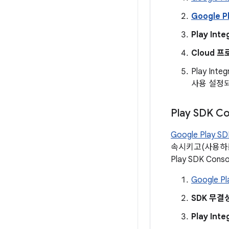
Google 
Play Inte
Cloud 
Play Int
사용 설정되
Play SDK 
Google Play SD
속시키고(사용하는 
Play SDK Co
Google Pl
SDK 무결
Play Inte