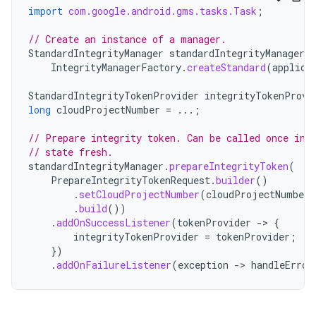
import
com.google.android.gms.tasks.Task
;
// Create an instance of a manager.
StandardIntegrityManager
standardIntegrityManager
=
IntegrityManagerFactory
.
createStandard
(
applica
StandardIntegrityTokenProvider
integrityTokenProvi
long
cloudProjectNumber
=
...;
// Prepare integrity token. Can be called once in 
// state fresh.
standardIntegrityManager
.
prepareIntegrityToken
(
PrepareIntegrityTokenRequest
.
builder
()
.
setCloudProjectNumber
(
cloudProjectNumber
)
.
build
())
.
addOnSuccessListener
(
tokenProvider
->
{
integrityTokenProvider
=
tokenProvider
;
})
.
addOnFailureListener
(
exception
->
handleError