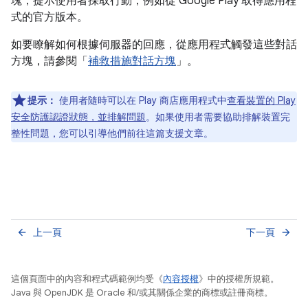
塊，提示使用者採取行動，例如從 Google Play 取得應用程
式的官方版本。
如要瞭解如何根據伺服器的回應，從應用程式觸發這些對話
方塊，請參閱「
補救措施對話方塊
」。
提示：
使用者隨時可以在 Play 商店應用程式中
查看裝置的 Play
安全防護認證狀態，並排解問題
。如果使用者需要協助排解裝置完
整性問題，您可以引導他們前往這篇支援文章。
上一頁
下一頁
arrow_back
arrow_forward
這個頁面中的內容和程式碼範例均受《
內容授權
》中的授權所規範。
Java 與 OpenJDK 是 Oracle 和/或其關係企業的商標或註冊商標。