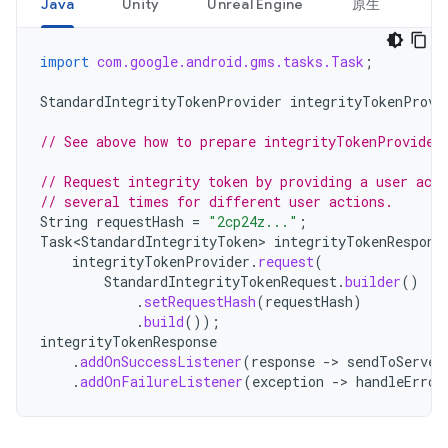
Java
Unity
Unreal Engine
原生
import
com.google.android.gms.tasks.Task
;
StandardIntegrityTokenProvider
integrityTokenProvi
// See above how to prepare integrityTokenProvider
// Request integrity token by providing a user acti
// several times for different user actions.
String
requestHash
=
"2cp24z..."
;
Task<StandardIntegrityToken>
integrityTokenRespons
integrityTokenProvider
.
request
(
StandardIntegrityTokenRequest
.
builder
()
.
setRequestHash
(
requestHash
)
.
build
());
integrityTokenResponse
.
addOnSuccessListener
(
response
->
sendToServer
.
addOnFailureListener
(
exception
->
handleError