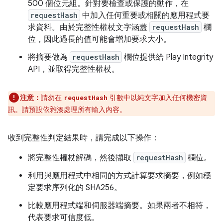
500 個位元組。針對要檢查或保護的動作，在
requestHash
中加入任何重要或相關的應用程式要
求資料。由於完整性權杖文字涵蓋
requestHash
欄
位，因此過長的值可能會增加要求大小。
將摘要做為
requestHash
欄位提供給 Play Integrity
API，並取得完整性權杖。
注意：
請勿在
引數中以純文字加入任何機密資
requestHash
訊。請預設依雜湊處理所有輸入內容。
收到完整性判定結果時，請完成以下操作：
將完整性權杖解碼，然後擷取
requestHash
欄位。
利用與應用程式中相同的方式計算要求摘要，例如穩
定要求序列化的 SHA256。
比較應用程式端和伺服器端摘要。如果兩者不相符，
代表要求可信度低。