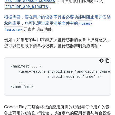
FEATURE_SENSOR_COMPASS
，而应用微件的功能 ID 为
FEATURE_APP_WIDGETS
。
根据需要，要在用户的设备不具备必要功能时阻止用户安装
您的应用，您可以通过应用清单文件中的
<uses-
feature>
元素声明该功能。
例如，如果您的应用在缺少罗盘传感器的设备上没有意义，
您可以使用以下清单标记将罗盘传感器声明为必需项：
<manifest
...
<uses-feature
android:required="true"
...

</manifest>
Google Play 商店会将您的应用所需的功能与每个用户的设
备上可用的功能进行比较，以确定您的应用是否与每台设备