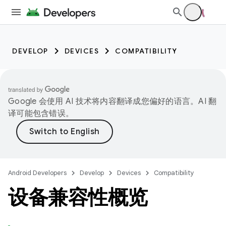
DEVELOP
DEVICES
COMPATIBILITY
Google 会使用 AI 技术将内容翻译成您偏好的语言。AI 翻
译可能包含错误。
Android Developers
Develop
Devices
Compatibility
设备兼容性概览