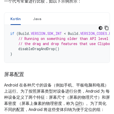
一个代号常量进行比较，如以下示例所示：
Kotlin
Java
if
(
Build
.
VERSION
.
SDK_INT
 < 
Build
.
VERSION_CODES
.
HO
// Running on something older than API level 1
// the drag and drop features that use Clipboa
disableDragAndDrop
()
}
屏幕配置
Android 在各种尺寸的设备（例如手机、平板电脑和电视）
上运行。为了按照屏幕类型对设备进行分类，Android 为 每
种设备定义了两个特征：屏幕尺寸（屏幕的物理尺寸）和屏
幕密度 （屏幕上像素的物理密度，称为
DPI
）。为了简化
不同的配置，Android 将这些变体归纳为便于定位的组：