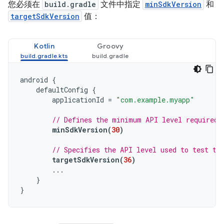
您必须在
build.gradle
文件中指定
minSdkVersion
和
targetSdkVersion
值：
Kotlin
Groovy
android
{
defaultConfig
{
applicationId
=
"com.example.myapp"
// Defines the minimum API level required 
minSdkVersion
(
30
)
// Specifies the API level used to test th
targetSdkVersion
(
36
)
...
}
}