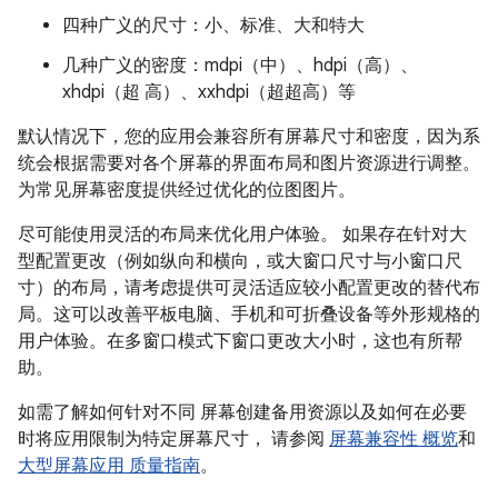
四种广义的尺寸：小、标准、大和特大
几种广义的密度：mdpi（中）、hdpi（高）、
xhdpi（超 高）、xxhdpi（超超高）等
默认情况下，您的应用会兼容所有屏幕尺寸和密度，因为系
统会根据需要对各个屏幕的界面布局和图片资源进行调整。
为常见屏幕密度提供经过优化的位图图片。
尽可能使用灵活的布局来优化用户体验。 如果存在针对大
型配置更改（例如纵向和横向，或大窗口尺寸与小窗口尺
寸）的布局，请考虑提供可灵活适应较小配置更改的替代布
局。这可以改善平板电脑、手机和可折叠设备等外形规格的
用户体验。在多窗口模式下窗口更改大小时，这也有所帮
助。
如需了解如何针对不同 屏幕创建备用资源以及如何在必要
时将应用限制为特定屏幕尺寸， 请参阅
屏幕兼容性 概览
和
大型屏幕应用 质量指南
。