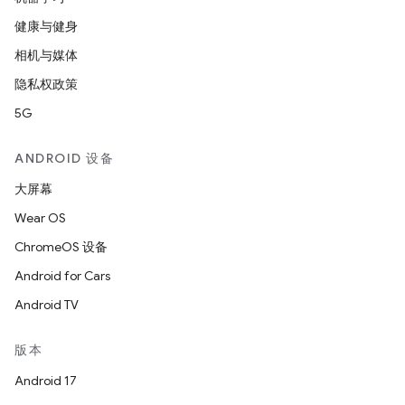
健康与健身
相机与媒体
隐私权政策
5G
ANDROID 设备
大屏幕
Wear OS
ChromeOS 设备
Android for Cars
Android TV
版本
Android 17