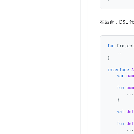
在后台，DSL 
fun
Projec
...
}
interface
A
var
nam
fun
com
...
}
val
def
fun
def
...