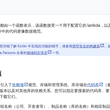
个块都由一个函数表示，该函数接受一个用于配置它的 lambda，
d 文件中的代码更像数据规范。
详细了解 Kotlin 中实现此功能的细节，请参阅
类型安全的构建器
。如
ca Parsons 合著的
领域特定语言
一书。
项
统引入了
依赖项
规范、存储和管理系统。库存储在
代码库
（
版本以及对其他库的依赖关系。您可以指定要搜索的代码库、要
下载它们。
品通过组名称（公司、开发者等）、制品名称（库的名称）和相应制