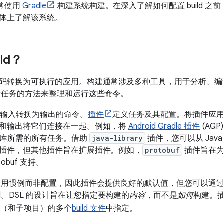
通常使用
Gradle
构建系统构建。在深入了解如何配置 build 之前，
体上了解该系统。
ld？
码转换为可执行的应用。构建通常涉及多种工具，用于分析、编
用基于任务的方法来整理和运行这些命令。
输入转换为输出的命令。
插件
定义任务及其配置。将插件应用于 
和输出将它们连接在一起。例如，将
Android Gradle 插件
(AGP
roid 库所需的所有任务。借助
java-library
插件，您可以从 Java 
插件，但其他插件旨在扩展插件。例如，
protobuf
插件旨在为 
obuf 支持。
倾向于使用惯例而非配置，因此插件会提供良好的默认值，但您可以通
ild。DSL 的设计旨在让您指定要构建的
内容
，而不是
如何
构建。
（和子项目）的多个
build 文件
中指定。