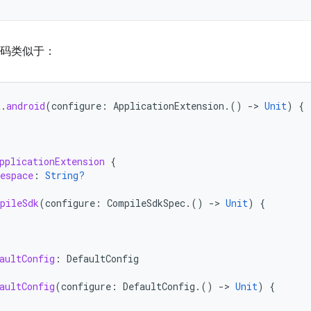
代码类似于：
t
.
android
(
configure
:
ApplicationExtension
.()
-
>
Unit
)
{
pplicationExtension
{
espace
:
String?
pileSdk
(
configure
:
CompileSdkSpec
.()
-
>
Unit
)
{
aultConfig
:
DefaultConfig
aultConfig
(
configure
:
DefaultConfig
.()
-
>
Unit
)
{