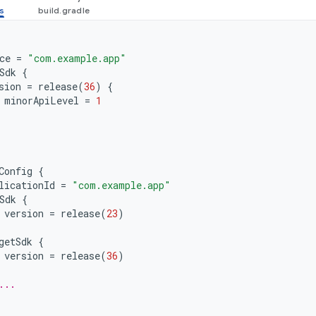
ce
=
"com.example.app"
Sdk
{
sion
=
release
(
36
)
{
minorApiLevel
=
1
Config
{
licationId
=
"com.example.app"
Sdk
{
version
=
release
(
23
)
getSdk
{
version
=
release
(
36
)
...