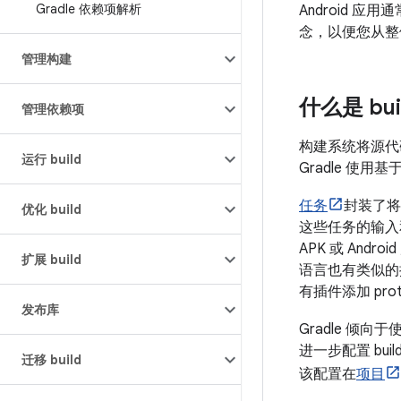
Gradle 依赖项解析
Android 应用
念，以便您从整
管理构建
什么是 bui
管理依赖项
构建系统将源代
运行 build
Gradle 使
任务
封装了将
优化 build
这些任务的输入
APK 或 And
扩展 build
语言也有类似的
有插件添加 prot
发布库
Gradle 
进一步配置 bu
迁移 build
该配置在
项目