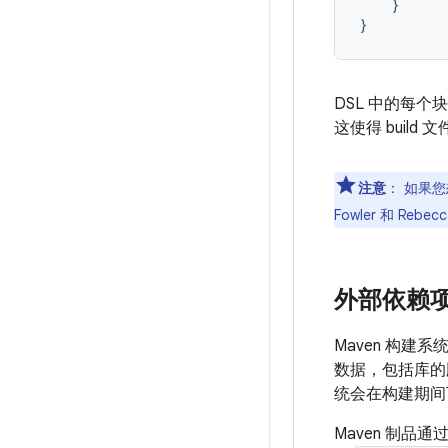
}
}
DSL 中的每
这使得 buil
注意
：
如果您想
Fowler 和 Rebec
外部依赖
Maven 构建系
数据，包括库的
统会在构建期间
Maven 制