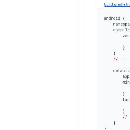
android
{
namespa
compile
ver
}
}
// ...
default
app
min
}
tar
}
// 
}
}