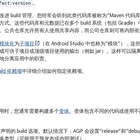
fact:version
。
进 build 管理。您经常会听到此类代码库被称为“Maven 代
式。这些代码库和元数据已在多个 build 系统（包括 Gradle）
。公共仓库允许所有人使用共享内容，而公司仓库则可将内部依
模块化
为
子项目
（在 Android Studio 中也称为“模块”
成可供子项目或顶级项目使用的输出（例如 jar）。这样可以隔
地分离应用中的职责。
ild 依赖项
中详细介绍如何指定依赖项。
d 应用时，您通常需要构建多个
变体
。变体包含不同的代码或使用不同的
明的 build 选项。默认情况下，AGP 会设置“release”和“deb
多类型（可能用于预发布或内部测试）。