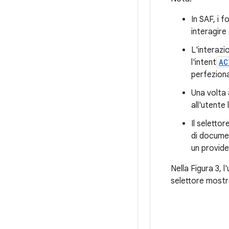
In SAF, i f
interagire 
L'interazi
l'intent
AC
perfeziona
Una volta 
all'utente
Il seletto
di documen
un provide
Nella Figura 3, 
selettore mostra 