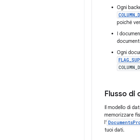
Ogni backe
COLUMN_
poiché ven
I document
documenti
Ogni docu
FLAG_SU
COLUMN_
Flusso di 
Il modello di dat
memorizzare fis
l'
DocumentsPr
tuoi dati.