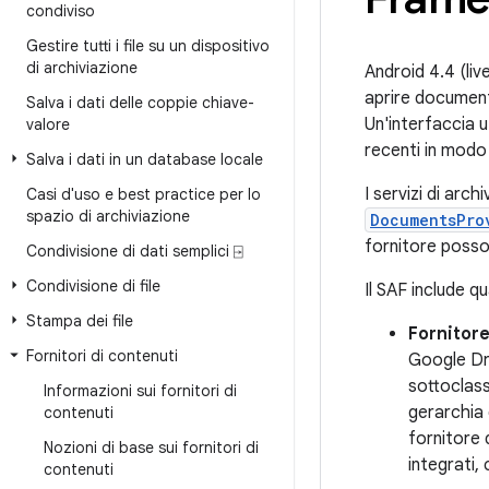
condiviso
Gestire tutti i file su un dispositivo
di archiviazione
Android 4.4 (li
aprire documenti,
Salva i dati delle coppie chiave-
Un'interfaccia u
valore
recenti in modo
Salva i dati in un database locale
I servizi di ar
Casi d'uso e best practice per lo
spazio di archiviazione
DocumentsPro
fornitore posso
Condivisione di dati semplici ⍈
Condivisione di file
Il SAF include q
Stampa dei file
Fornitor
Fornitori di contenuti
Google Dri
sottoclass
Informazioni sui fornitori di
gerarchia 
contenuti
fornitore 
Nozioni di base sui fornitori di
integrati
contenuti