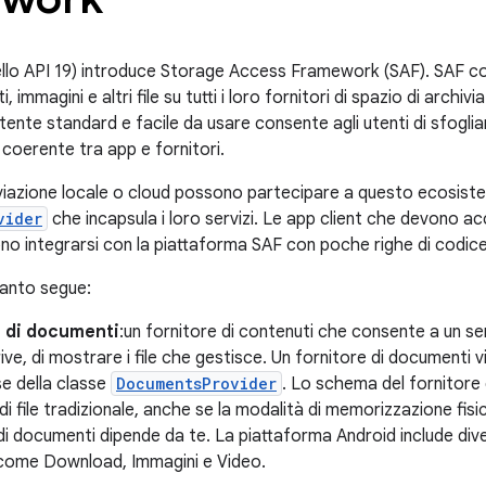
vello API 19) introduce Storage Access Framework (SAF). SAF con
 immagini e altri file su tutti i loro fornitori di spazio di archiv
tente standard e facile da usare consente agli utenti di sfogliare
 coerente tra app e fornitori.
chiviazione locale o cloud possono partecipare a questo ecosi
vider
che incapsula i loro servizi. Le app client che devono a
no integrarsi con la piattaforma SAF con poche righe di codice
uanto segue:
e di documenti
:un fornitore di contenuti che consente a un se
ve, di mostrare i file che gestisce. Un fornitore di document
e della classe
DocumentsProvider
. Lo schema del fornitore 
di file tradizionale, anche se la modalità di memorizzazione fisi
di documenti dipende da te. La piattaforma Android include dive
, come Download, Immagini e Video.