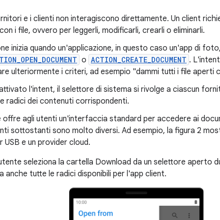
ornitori e i clienti non interagiscono direttamente. Un client rich
con i file, ovvero per leggerli, modificarli, crearli o eliminarli.
one inizia quando un'applicazione, in questo caso un'app di foto,
TION_OPEN_DOCUMENT
o
ACTION_CREATE_DOCUMENT
. L'inten
re ulteriormente i criteri, ad esempio "dammi tutti i file aperti
attivato l'intent, il selettore di sistema si rivolge a ciascun for
 le radici dei contenuti corrispondenti.
re offre agli utenti un'interfaccia standard per accedere ai doc
ti sottostanti sono molto diversi. Ad esempio, la figura 2 mos
r USB e un provider cloud.
l'utente seleziona la cartella Download da un selettore aperto dur
anche tutte le radici disponibili per l'app client.