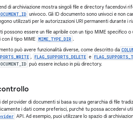
nd di archiviazione mostra singoli file e directory facendovi r
DOCUMENT_ID
univoco. Gli ID documento sono univoci e non ca
gono utilizzati per le autorizzazioni URI permanenti durante i ria
i possono essere un file apribile con un tipo MIME specifico o 
 con il tipo MIME
MIME_TYPE_DIR
.
mento può avere funzionalità diverse, come descritto da
COLU
PPORTS_WRITE
,
FLAG_SUPPORTS_DELETE
e
FLAG_SUPPORTS_
DOCUMENT_ID
può essere incluso in più directory.
controllo
i del provider di documenti si basa su una gerarchia di file tradiz
icamente i dati come preferisci, purché tu possa accedervi uti
ovider
API. Ad esempio, puoi utilizzare lo spazio di archiviazio