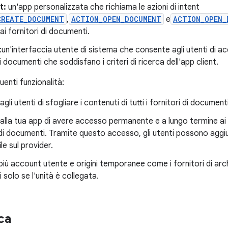
t:
un'app personalizzata che richiama le azioni di intent
CREATE_DOCUMENT
,
ACTION_OPEN_DOCUMENT
e
ACTION_OPEN_
dai fornitori di documenti.
:un'interfaccia utente di sistema che consente agli utenti di ac
i documenti che soddisfano i criteri di ricerca dell'app client.
uenti funzionalità:
li utenti di sfogliare i contenuti di tutti i fornitori di document
lla tua app di avere accesso permanente e a lungo termine ai 
di documenti. Tramite questo accesso, gli utenti possono aggi
ile sul provider.
iù account utente e origini temporanee come i fornitori di ar
i solo se l'unità è collegata.
ca