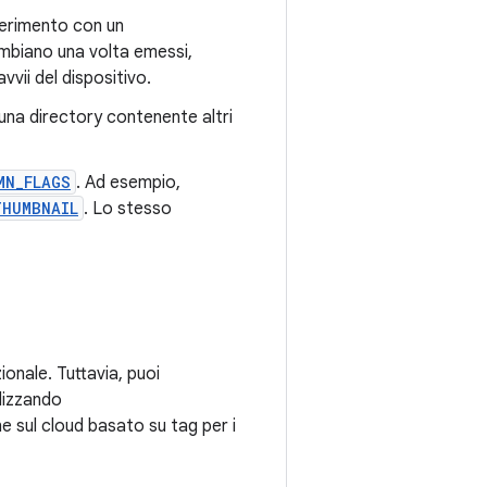
iferimento con un
mbiano una volta emessi,
vvii del dispositivo.
una directory contenente altri
MN_FLAGS
. Ad esempio,
THUMBNAIL
. Lo stesso
ionale. Tuttavia, puoi
lizzando
ne sul cloud basato su tag per i