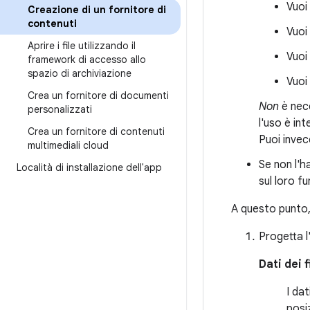
Vuoi
Creazione di un fornitore di
contenuti
Vuoi
Aprire i file utilizzando il
Vuoi
framework di accesso allo
spazio di archiviazione
Vuoi
Crea un fornitore di documenti
Non
è nece
personalizzati
l'uso è in
Crea un fornitore di contenuti
Puoi invec
multimediali cloud
Se non l'h
Località di installazione dell'app
sul loro f
A questo punto, 
Progetta l
Dati dei f
I dat
posiz