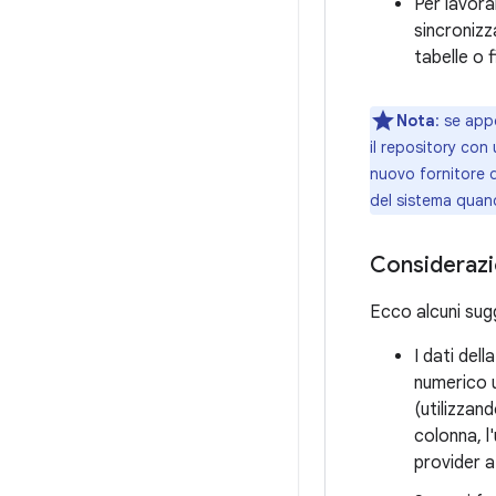
Per lavorar
sincronizz
tabelle o fi
Nota
: se app
il repository con
nuovo fornitore d
del sistema quand
Considerazio
Ecco alcuni sugg
I dati del
numerico u
(utilizzan
colonna, l'
provider 