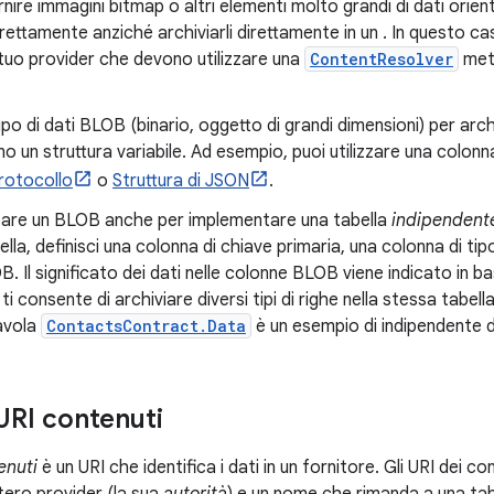
nire immagini bitmap o altri elementi molto grandi di dati orientati 
ndirettamente anziché archiviarli direttamente in un . In questo c
 tuo provider che devono utilizzare una
ContentResolver
meto
 tipo di dati BLOB (binario, oggetto di grandi dimensioni) per archi
o un struttura variabile. Ad esempio, puoi utilizzare una col
protocollo
o
Struttura di JSON
.
zzare un BLOB anche per implementare una tabella
indipendent
bella, definisci una colonna di chiave primaria, una colonna di t
 Il significato dei dati nelle colonne BLOB viene indicato in ba
i consente di archiviare diversi tipi di righe nella stessa tabella.
avola
ContactsContract.Data
è un esempio di indipendente 
URI contenuti
enuti
è un URI che identifica i dati in un fornitore. Gli URI dei c