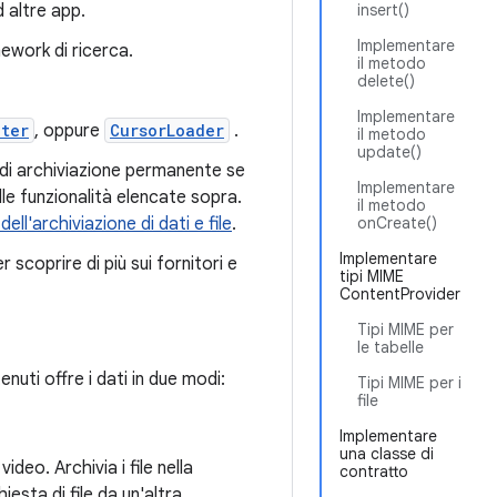
d altre app.
insert()
Implementare
mework di ricerca.
il metodo
delete()
Implementare
pter
, oppure
CursorLoader
.
il metodo
update()
o di archiviazione permanente se
Implementare
lle funzionalità elencate sopra.
il metodo
ll'archiviazione di dati e file
.
onCreate()
Implementare
r scoprire di più sui fornitori e
tipi MIME
ContentProvider
Tipi MIME per
le tabelle
nuti offre i dati in due modi:
Tipi MIME per i
file
Implementare
una classe di
deo. Archivia i file nella
contratto
iesta di file da un'altra