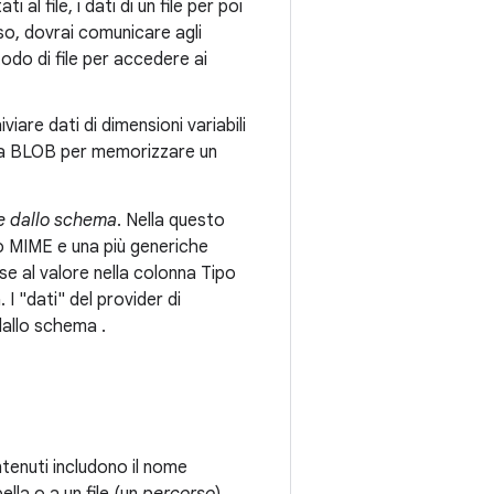
al file, i dati di un file per poi
aso, dovrai comunicare agli
do di file per accedere ai
viare dati di dimensioni variabili
onna BLOB per memorizzare un
e dallo schema
. Nella questo
ipo MIME e una più generiche
se al valore nella colonna Tipo
 I "dati" del provider di
dallo schema .
ontenuti includono il nome