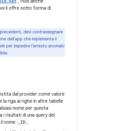
oid.net
. Puoi anche
oi li offre sotto forma di
i precedenti, devi contrassegnare
one dell'app che implementa il
ade per impedire l'arresto anomalo
bile.
estita dal provider come valore
a riga ai righe in altre tabelle
ualsiasi nome per questa
i risultati di una query del
 il nome
_ID
.