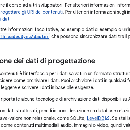
e il corso ad altri sviluppatori. Per ulteriori informazioni inform
rogettare gli URI dei contenuti
. Per ulteriori informazioni sugli
 dati
.
ltre informazioni facoltative, ad esempio dati di esempio o un
tThreadedSyncAdapter
che possono sincronizzare dati tra il p
one dei dati di progettazione
contenuti è l'interfaccia per i dati salvati in un formato struttu
ecidere come archiviare i dati. Puoi archiviare i dati in qualsias
 leggere e scrivere i dati in base alle esigenze.
riportate alcune tecnologie di archiviazione dati disponibili su 
con dati strutturati, prendi in considerazione un database rela
iave-valore non relazionale, come SQLite,
LevelDB
. Se stai
 come contenuti multimediali audio, immagini o video, quindi valut