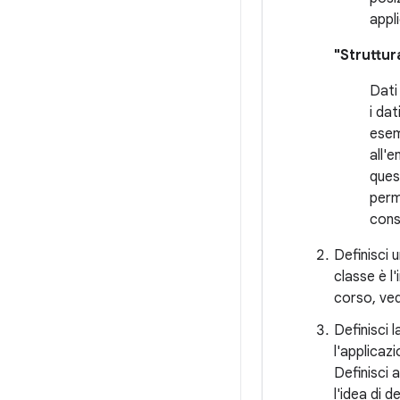
appli
"Struttur
Dati
i da
esem
all'
ques
perma
cons
Definisci 
classe è l'
corso, ve
Definisci l
l'applicazi
Definisci 
l'idea di 