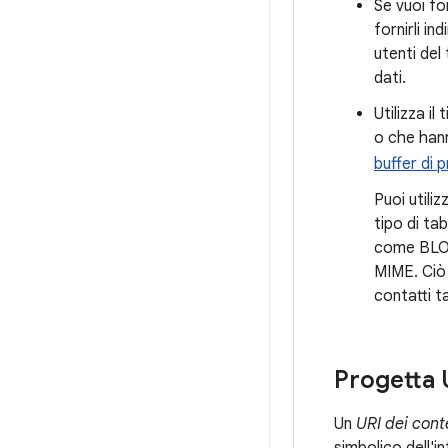
Se vuoi for
fornirli i
utenti del
dati.
Utilizza il
o che hann
buffer di 
Puoi utili
tipo di ta
come BLOB.
MIME. Ciò t
contatti t
Progetta 
Un
URI dei cont