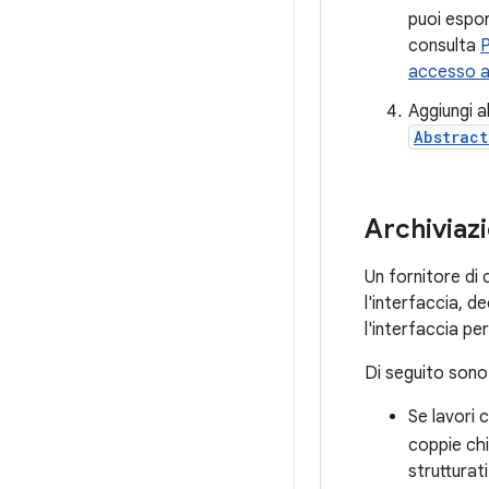
puoi esporr
consulta
P
accesso ai
Aggiungi a
Abstrac
Archiviazi
Un fornitore di 
l'interfaccia, d
l'interfaccia per
Di seguito sono 
Se lavori 
coppie ch
strutturati