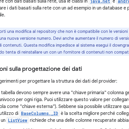
e con dati basati sulla rete, usa le classi in
java.net
e
andr
are i dati basati sulla rete con un ad esempio in un database e p
le.
orti una modifica al repository che non è compatibile con le version
 una nuova versione numero. Devi anche aumentare il numero di versi
i contenuti. Questa modifica impedisce al sistema esegui il downgr
o tenta di reinstallare un con un fornitore di contenuti non compati
ni sulla progettazione dei dati
erimenti per progettare la struttura dei dati del provider:
la tabella devono sempre avere una "chiave primaria" colonna g
nivoco per ogni riga. Puoi utilizzare questo valore per collegare l
dola come "chiave esterna"). Sebbene sia possibile utilizzare q
utilizzo di
BaseColumns._ID
è la scelta migliore perché collega 
a un
ListView
richiede che una delle colonne recuperate abbia