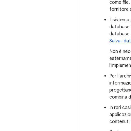
come file.
fornitore 
Il sistema
database S
database u
Salva i da
Non è nece
esternamen
l'implemen
Per l'archi
informazion
progettand
combina dat
In rari ca
applicazio
contenuti 