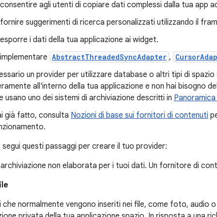
 consentire agli utenti di copiare dati complessi dalla tua app a
 fornire suggerimenti di ricerca personalizzati utilizzando il fra
 esporre i dati della tua applicazione ai widget.
 implementare
AbstractThreadedSyncAdapter
,
CursorAda
ssario un provider per utilizzare database o altri tipi di spazi
teramente all'interno della tua applicazione e non hai bisogno de
e usano uno dei sistemi di archiviazione descritti in
Panoramica de
ai già fatto, consulta
Nozioni di base sui fornitori di contenuti
pe
unzionamento.
segui questi passaggi per creare il tuo provider:
'archiviazione non elaborata per i tuoi dati. Un fornitore di conte
ile
i che normalmente vengono inseriti nei file, come foto, audio o vi
ione privata della tua applicazione spazio. In risposta a una rich