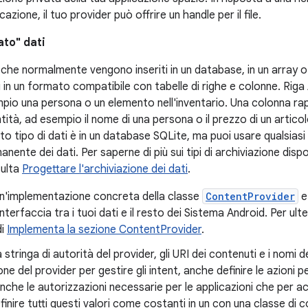
cazione, il tuo provider può offrire un handle per il file.
ato" dati
 che normalmente vengono inseriti in un database, in un array o i
ti in un formato compatibile con tabelle di righe e colonne. Riga
pio una persona o un elemento nell'inventario. Una colonna rapp
entità, ad esempio il nome di una persona o il prezzo di un arti
to tipo di dati è in un database SQLite, ma puoi usare qualsiasi 
nente dei dati. Per saperne di più sui tipi di archiviazione dispon
ulta
Progettare l'archiviazione dei dati
.
un'implementazione concreta della classe
ContentProvider
e 
interfaccia tra i tuoi dati e il resto dei Sistema Android. Per ul
di
Implementa la sezione ContentProvider
.
a stringa di autorità del provider, gli URI dei contenuti e i nomi 
one del provider per gestire gli intent, anche definire le azioni per
anche le autorizzazioni necessarie per le applicazioni che per a
definire tutti questi valori come costanti in un con una classe di 