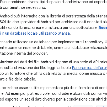
 Puoi combinare diversi tipi di spazio di archiviazione ed esporli
di contenuti, se necessario.
 Android può interagire con la libreria di persistenza della stanz
QLite che i provider di Android per archiviare dati orientati all
tilizzando libreria, creare un'istanza per una sottoclasse
Roo
ti in un database locale utilizzando Stanza
.
ssario utilizzare un database per implementare il repository. 
te come un insieme di tabelle, simile a un database relazionale
tazione interna del provider.
viazione dei dati dei file, Android dispone di una serie di API orien
i sull'archiviazione dei file, leggi l'articolo
Panoramica dell'archi
o un fornitore che offra dati relativi ai media, come musica o 
i e file delle tabelle.
si, potrebbe essere utile implementare più di un fornitore di cont
ne. Ad esempio, potresti voler condividere alcuni dati con un wi
ed esporre un set di dati diverso per la condivisione con altri di