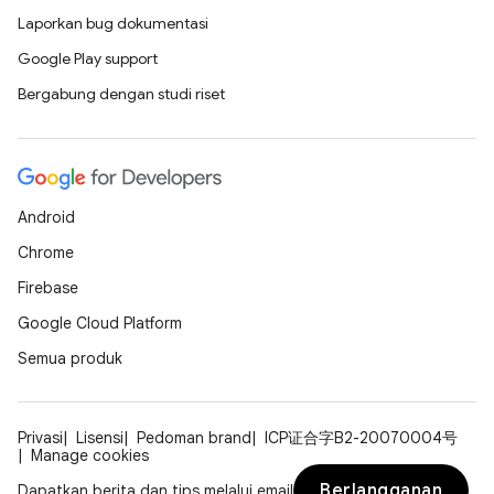
Laporkan bug dokumentasi
Google Play support
Bergabung dengan studi riset
Android
Chrome
Firebase
Google Cloud Platform
Semua produk
Privasi
Lisensi
Pedoman brand
ICP证合字B2-20070004号
Manage cookies
Berlangganan
Dapatkan berita dan tips melalui email