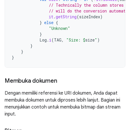
// Technically the column stores a
// will do the conversion automati
it
.
getString
(
sizeIndex
)
}
else
{
"Unknown"
}
Log
.
i
(
TAG
,
"Size: 
$
size
"
)
}
}
}
Membuka dokumen
Dengan memiliki referensi ke URI dokumen, Anda dapat
membuka dokumen untuk diproses lebih lanjut. Bagian ini
menunjukkan contoh untuk membuka bitmap dan stream
input.