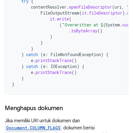
try
{
contentResolver
.
openFileDescriptor
(
uri
,
"w
FileOutputStream
(
it
.
fileDescriptor
).
us
it
.
write
(
(
"Overwritten at 
${
System
.
curr
.
toByteArray
()
)
}
}
}
catch
(
e
:
FileNotFoundException
)
{
e
.
printStackTrace
()
}
catch
(
e
:
IOException
)
{
e
.
printStackTrace
()
}
}
Menghapus dokumen
Jika memiliki URI untuk dokumen dan
Document.COLUMN_FLAGS
dokumen berisi