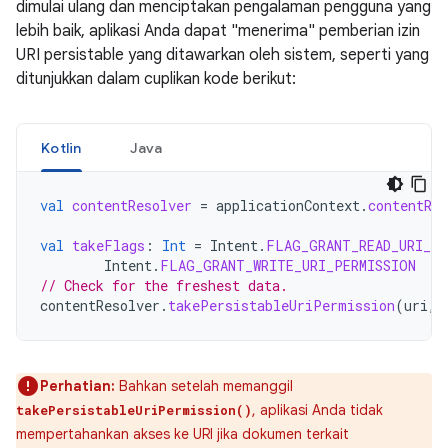
dimulai ulang dan menciptakan pengalaman pengguna yang
lebih baik, aplikasi Anda dapat "menerima" pemberian izin
URI persistable yang ditawarkan oleh sistem, seperti yang
ditunjukkan dalam cuplikan kode berikut:
Kotlin
Java
val
contentResolver
=
applicationContext
.
contentRes
val
takeFlags
:
Int
=
Intent
.
FLAG_GRANT_READ_URI_PE
Intent
.
FLAG_GRANT_WRITE_URI_PERMISSION
// Check for the freshest data.
contentResolver
.
takePersistableUriPermission
(
uri
,
Perhatian:
Bahkan setelah memanggil
, aplikasi Anda tidak
takePersistableUriPermission()
mempertahankan akses ke URI jika dokumen terkait