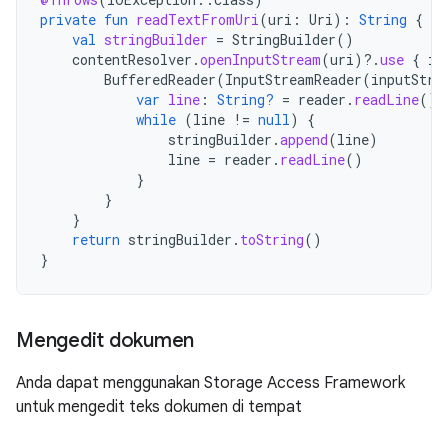
private
fun
readTextFromUri
(
uri
:
Uri
):
String
{
val
stringBuilder
=
StringBuilder
()
contentResolver
.
openInputStream
(
uri
)
?.
use
{
in
BufferedReader
(
InputStreamReader
(
inputStre
var
line
:
String?
=
reader
.
readLine
()
while
(
line
!=
null
)
{
stringBuilder
.
append
(
line
)
line
=
reader
.
readLine
()
}
}
}
return
stringBuilder
.
toString
()
}
Mengedit dokumen
Anda dapat menggunakan Storage Access Framework
untuk mengedit teks dokumen di tempat