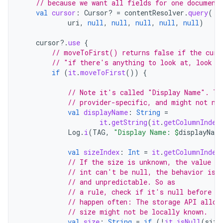
// because we want all fields for one document
val
cursor
:
Cursor? 
=
contentResolver
.
query
(
uri
,
null
,
null
,
null
,
null
,
null
)
cursor
?.
use
{
// moveToFirst() returns false if the curs
// "if there's anything to look at, look a
if
(
it
.
moveToFirst
())
{
// Note it's called "Display Name". Th
// provider-specific, and might not ne
val
displayName
:
String
=
it
.
getString
(
it
.
getColumnIndex
Log
.
i
(
TAG
,
"Display Name: 
$
displayName
val
sizeIndex
:
Int
=
it
.
getColumnIndex
// If the size is unknown, the value st
// int can't be null, the behavior is 
// and unpredictable. So as
// a rule, check if it's null before a
// happen often: The storage API allow
// size might not be locally known.
val
size
:
String
=
if
(
!
it
.
isNull
(
size