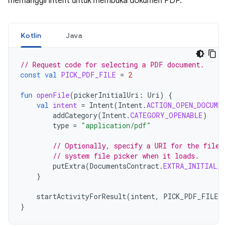
memanggil intent untuk membuka dokumen PDF:
Kotlin
Java
// Request code for selecting a PDF document.
const
val
PICK_PDF_FILE
=
2
fun
openFile
(
pickerInitialUri
:
Uri
)
{
val
intent
=
Intent
(
Intent
.
ACTION_OPEN_DOCUMEN
addCategory
(
Intent
.
CATEGORY_OPENABLE
)
type
=
"application/pdf"
// Optionally, specify a URI for the file 
// system file picker when it loads.
putExtra
(
DocumentsContract
.
EXTRA_INITIAL_U
}
startActivityForResult
(
intent
,
PICK_PDF_FILE
)
}