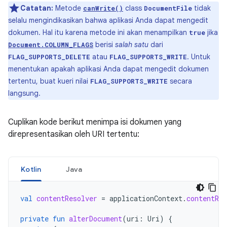
Catatan:
Metode
class
tidak
canWrite()
DocumentFile
selalu mengindikasikan bahwa aplikasi Anda dapat mengedit
dokumen. Hal itu karena metode ini akan menampilkan
jika
true
berisi
salah satu
dari
Document.COLUMN_FLAGS
atau
. Untuk
FLAG_SUPPORTS_DELETE
FLAG_SUPPORTS_WRITE
menentukan apakah aplikasi Anda dapat mengedit dokumen
tertentu, buat kueri nilai
secara
FLAG_SUPPORTS_WRITE
langsung.
Cuplikan kode berikut menimpa isi dokumen yang
direpresentasikan oleh URI tertentu:
Kotlin
Java
val
contentResolver
=
applicationContext
.
contentRes
private
fun
alterDocument
(
uri
:
Uri
)
{