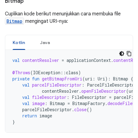
Bitmap
Cuplikan kode berikut menunjukkan cara membuka file
Bitmap
mengingat URI-nya:
Kotlin
Java
val
contentResolver
=
applicationContext
.
contentRes
@Throws
(
IOException
::
class
)
private
fun
getBitmapFromUri
(
uri
:
Uri
):
Bitmap
{
val
parcelFileDescriptor
:
ParcelFileDescriptor
contentResolver
.
openFileDescriptor
(
uri
val
fileDescriptor
:
FileDescriptor
=
parcelFil
val
image
:
Bitmap
=
BitmapFactory
.
decodeFileDe
parcelFileDescriptor
.
close
()
return
image
}