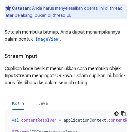
Catatan:
Anda harus menyelesaikan operasi ini di thread
latar belakang, bukan di thread UI.
Setelah membuka bitmap, Anda dapat menampilkannya
dalam bentuk
ImageView
.
Stream input
Cuplikan kode berikut menunjukkan cara membuka objek
InputStream mengingat URI-nya. Dalam cuplikan ini, baris-
baris file dibaca ke dalam sebuah string:
Kotlin
Java
val
contentResolver
=
applicationContext
.
contentRes
@Throws
(
IOException
::
class
)