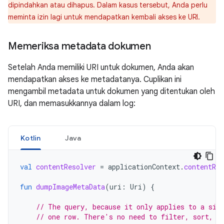
dipindahkan atau dihapus. Dalam kasus tersebut, Anda perlu
meminta izin lagi untuk mendapatkan kembali akses ke URI.
Memeriksa metadata dokumen
Setelah Anda memiliki URI untuk dokumen, Anda akan
mendapatkan akses ke metadatanya. Cuplikan ini
mengambil metadata untuk dokumen yang ditentukan oleh
URI, dan memasukkannya dalam log:
Kotlin
Java
val
contentResolver
=
applicationContext
.
contentRes
fun
dumpImageMetaData
(
uri
:
Uri
)
{
// The query, because it only applies to a sin
// one row. There's no need to filter, sort, o