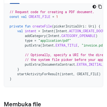
// Request code for creating a PDF document.
const
val
CREATE_FILE
=
1
private
fun
createFile
(
pickerInitialUri
:
Uri
)
{
val
intent
=
Intent
(
Intent
.
ACTION_CREATE_DOCUM
addCategory
(
Intent
.
CATEGORY_OPENABLE
)
type
=
"application/pdf"
putExtra
(
Intent
.
EXTRA_TITLE
,
"invoice.pdf"
// Optionally, specify a URI for the direc
// the system file picker before your app 
putExtra
(
DocumentsContract
.
EXTRA_INITIAL_U
}
startActivityForResult
(
intent
,
CREATE_FILE
)
}
Membuka file