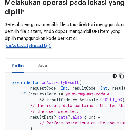
Melakukan operasi pada lokasi yang
dipilih
Setelah pengguna memilih file atau direktori menggunakan
pemilih file sistem, Anda dapat mengambil URI item yang
dipilih menggunakan kode berikut di
onActivityResult()
:
Kotlin
Java
override
fun
onActivityResult
(
requestCode
:
Int
,
resultCode
:
Int
,
resultD
if
(
requestCode
==
your-request-code
            && 
resultCode
==
Activity
.
RESULT_OK
)
{
// The result data contains a URI for the 
// the user selected.
resultData
?.
data
?.
also
{
uri
->
// Perform operations on the document 
}