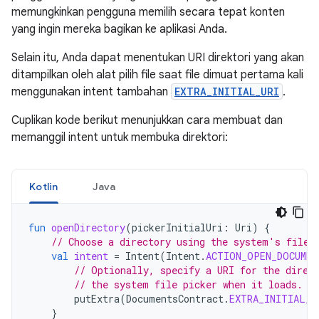
memungkinkan pengguna memilih secara tepat konten
yang ingin mereka bagikan ke aplikasi Anda.
Selain itu, Anda dapat menentukan URI direktori yang akan
ditampilkan oleh alat pilih file saat file dimuat pertama kali
menggunakan intent tambahan
EXTRA_INITIAL_URI
.
Cuplikan kode berikut menunjukkan cara membuat dan
memanggil intent untuk membuka direktori:
Kotlin
Java
fun
openDirectory
(
pickerInitialUri
:
Uri
)
{
// Choose a directory using the system's file 
val
intent
=
Intent
(
Intent
.
ACTION_OPEN_DOCUMEN
// Optionally, specify a URI for the direc
// the system file picker when it loads.
putExtra
(
DocumentsContract
.
EXTRA_INITIAL_U
}