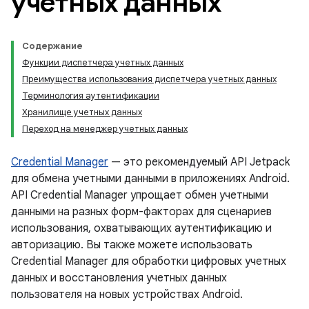
учетных данных
Содержание
Функции диспетчера учетных данных
Преимущества использования диспетчера учетных данных
Терминология аутентификации
Хранилище учетных данных
Переход на менеджер учетных данных
Credential Manager
— это рекомендуемый API Jetpack
для обмена учетными данными в приложениях Android.
API Credential Manager упрощает обмен учетными
данными на разных форм-факторах для сценариев
использования, охватывающих аутентификацию и
авторизацию. Вы также можете использовать
Credential Manager для обработки цифровых учетных
данных и восстановления учетных данных
пользователя на новых устройствах Android.