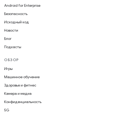
Android for Enterprise
Безопасность
Исходный код
Новости
Блог
Подкасты
ОБЗОР
Игры
Машинное обучение
Здоровье и фитнес
Камера и медиа
Конфиденциальность
5G