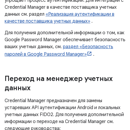
упрощает процесс аутентификации. Для интеграции с
Credential Manager в качестве поставщика учетных
данных см. раздел
«Реализация аутентификации в
качестве поставщика учетных данных»
.
Для получения дополнительной информации о том, как
Google Password Manager обеспечивает безопасность
ваших учетных данных, см.
раздел «Безопасность
паролей в Google Password Manager»
.
Переход на менеджер учетных
данных
Credential Manager предназначен для замены
устаревших API аутентификации Android и локальных
учетных данных FIDO2. Для получения дополнительной
информации о переходе на Credential Manager см.
следующие руководства: