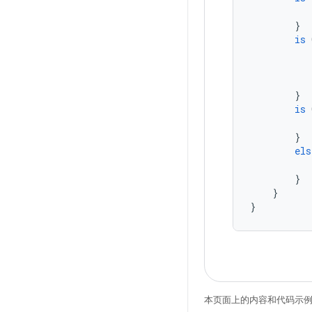
}
is
}
is
}
els
}
}
}
本页面上的内容和代码示