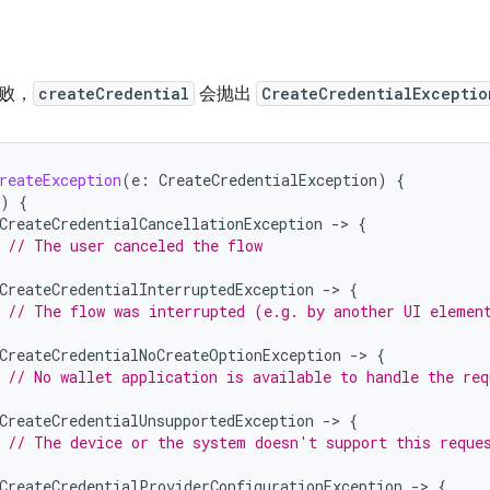
败，
createCredential
会抛出
CreateCredentialExceptio
reateException
(
e
:
CreateCredentialException
)
{
)
{
CreateCredentialCancellationException
-
>
{
// The user canceled the flow
CreateCredentialInterruptedException
-
>
{
// The flow was interrupted (e.g. by another UI elemen
CreateCredentialNoCreateOptionException
-
>
{
// No wallet application is available to handle the req
CreateCredentialUnsupportedException
-
>
{
// The device or the system doesn't support this reque
CreateCredentialProviderConfigurationException
-
>
{