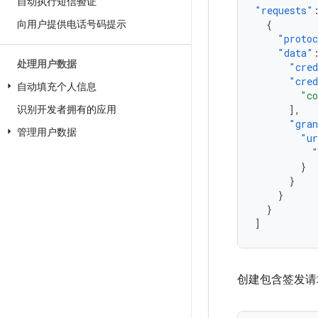
自动执行短信验证
"requests"
向用户提供电话号码提示
{
"proto
"data"
处理用户数据
"cred
"cred
自动填充个人信息
"co
识别开发者拥有的应用
],
"gra
管理用户数据
"ur
"
}
}
}
}
]
创建包含签发