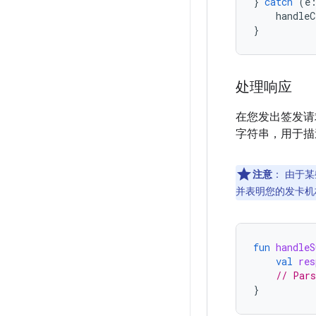
}
catch
(
e
handleC
}
处理响应
在您发出签发请
字符串，用于描
注意
：
由于某
并表明您的发卡机
fun
handleS
val
res
// Pars
}