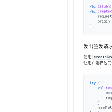
val
issuanc
val
createR
request
origin
)
发出签发请
使用
createCr
让用户选择他们
try
{
val
res
con
req
)
handleS