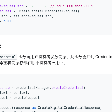
eRequestJson
=
"{ ... }"
// Your issuance JSON
equest
=
CreateDigitalCredentialRequest
(
Json
=
issuanceRequestJson
,
=
null
求
edential
函数向用户持有者发放凭据。此函数会启动 Credential
希望将凭据存储在哪个持有者应用中。
ponse
=
credentialManager
.
createCredential
(
text
=
context
,
uest
=
createRequest
uccess
(
response
as
CreateDigitalCredentialResponse
)