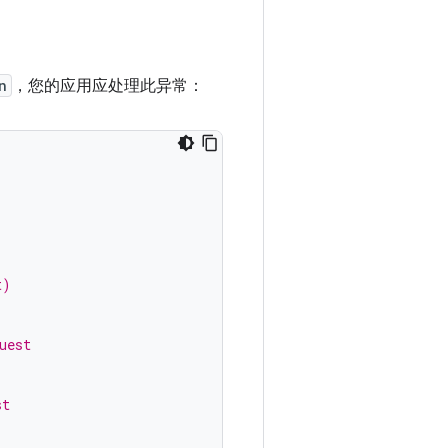
n
，您的应用应处理此异常：
t)
uest
st