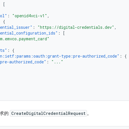
:
[
col"
:
"openid4vci-v1"
,
:
{
ential_issuer"
:
"https://digital-credentials.dev"
,
ential_configuration_ids"
:
[
m.emvco.payment_card"
nts"
:
{
n:ietf:params:oauth:grant-type:pre-authorized_code"
:
{
pre-authorized_code"
:
"..."
请求的
CreateDigitalCredentialRequest
。