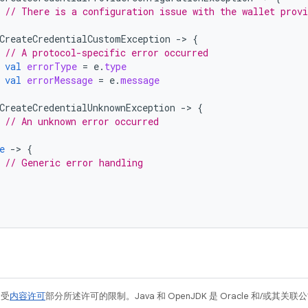
// There is a configuration issue with the wallet provi
CreateCredentialCustomException
-
>
{
// A protocol-specific error occurred
val
errorType
=
e
.
type
val
errorMessage
=
e
.
message
CreateCredentialUnknownException
-
>
{
// An unknown error occurred
e
-
>
{
// Generic error handling
例受
内容许可
部分所述许可的限制。Java 和 OpenJDK 是 Oracle 和/或其