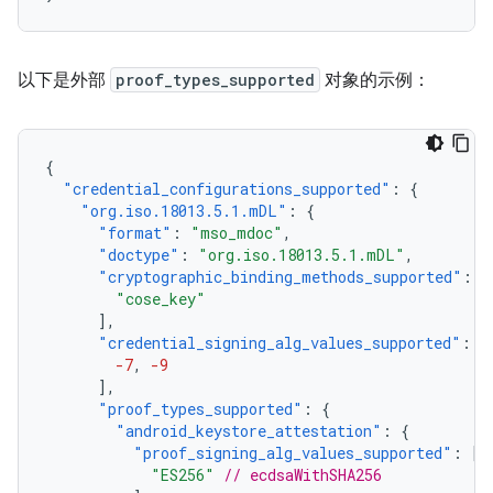
以下是外部
proof_types_supported
对象的示例：
{
"credential_configurations_supported"
:
{
"org.iso.18013.5.1.mDL"
:
{
"format"
:
"mso_mdoc"
,
"doctype"
:
"org.iso.18013.5.1.mDL"
,
"cryptographic_binding_methods_supported"
:
[
"cose_key"
],
"credential_signing_alg_values_supported"
:
[
-7
,
-9
],
"proof_types_supported"
:
{
"android_keystore_attestation"
:
{
"proof_signing_alg_values_supported"
:
[
"ES256"
// ecdsaWithSHA256