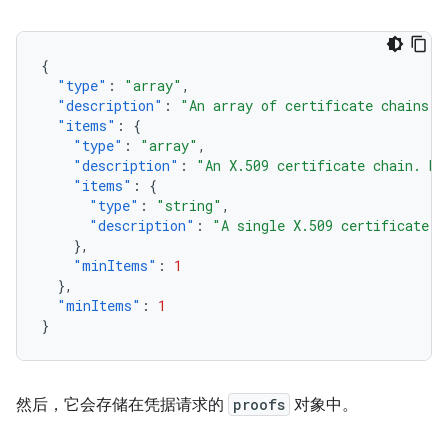
{
"type"
:
"array"
,
"description"
:
"An array of certificate chains. 
"items"
:
{
"type"
:
"array"
,
"description"
:
"An X.509 certificate chain. Ea
"items"
:
{
"type"
:
"string"
,
"description"
:
"A single X.509 certificate (
},
"minItems"
:
1
},
"minItems"
:
1
}
然后，它会存储在凭据请求的
proofs
对象中。