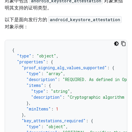
对象中包含
android_keystore_attestation
对象来指
明其支持的证明类型。
以下是面向发行方的
android_keystore_attestation
对象示例：
{
"type"
:
"object"
,
"properties"
:
{
"proof_signing_alg_values_supported"
:
{
"type"
:
"array"
,
"description"
:
"REQUIRED. As defined in Open
"items"
:
{
"type"
:
"string"
,
"description"
:
"Cryptographic algorithm id
},
"minItems"
:
1
},
"key_attestations_required"
:
{
"type"
:
"object"
,