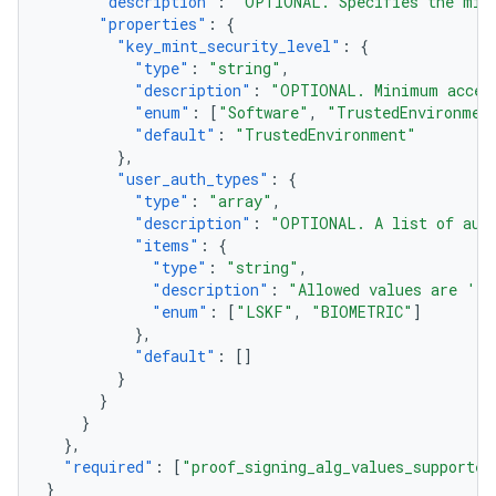
"description"
:
"OPTIONAL. Specifies the min
"properties"
:
{
"key_mint_security_level"
:
{
"type"
:
"string"
,
"description"
:
"OPTIONAL. Minimum accept
"enum"
:
[
"Software"
,
"TrustedEnvironmen
"default"
:
"TrustedEnvironment"
},
"user_auth_types"
:
{
"type"
:
"array"
,
"description"
:
"OPTIONAL. A list of auth
"items"
:
{
"type"
:
"string"
,
"description"
:
"Allowed values are 'LS
"enum"
:
[
"LSKF"
,
"BIOMETRIC"
]
},
"default"
:
[]
}
}
}
},
"required"
:
[
"proof_signing_alg_values_supported
}