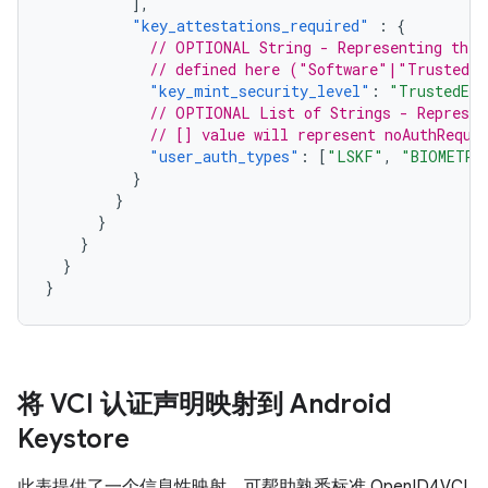
],
"key_attestations_required"
:
{
// OPTIONAL String - Representing the 
// defined here ("Software"|"TrustedEn
"key_mint_security_level"
:
"TrustedEnv
// OPTIONAL List of Strings - Represen
// [] value will represent noAuthRequi
"user_auth_types"
:
[
"LSKF"
,
"BIOMETRI
}
}
}
}
}
}
将 VCI 认证声明映射到 Android
Keystore
此表提供了一个信息性映射，可帮助熟悉标准 OpenID4VCI