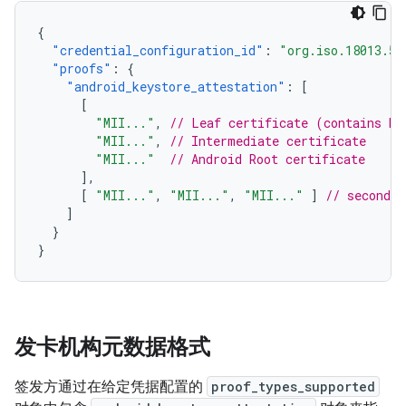
{
"credential_configuration_id"
:
"org.iso.18013.5.
"proofs"
:
{
"android_keystore_attestation"
:
[
[
"MII..."
,
// Leaf certificate (contains Ke
"MII..."
,
// Intermediate certificate
"MII..."
// Android Root certificate
],
[
"MII..."
,
"MII..."
,
"MII..."
]
// second p
]
}
}
发卡机构元数据格式
签发方通过在给定凭据配置的
proof_types_supported