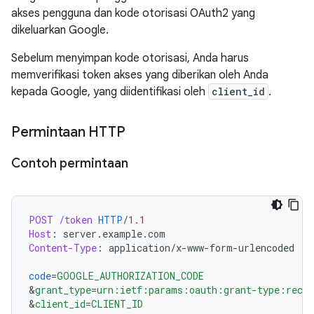
akses pengguna dan kode otorisasi OAuth2 yang
dikeluarkan Google.
Sebelum menyimpan kode otorisasi, Anda harus
memverifikasi token akses yang diberikan oleh Anda
kepada Google, yang diidentifikasi oleh
client_id
.
Permintaan HTTP
Contoh permintaan
POST
/token
HTTP
/
1.1
Host
:
server.example.com
Content-Type
:
application/x-www-form-urlencoded
code
=
GOOGLE_AUTHORIZATION_CODE
&
grant_type
=
urn:ietf:params:oauth:grant-type:recip
&
client_id
=
CLIENT_ID