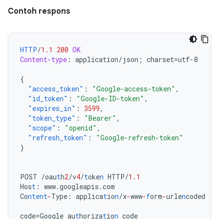
Contoh respons
HTTP
/
1.1
200
OK
Content-type
:
application/json; charset=utf-8
{
"access_token"
:
"Google-access-token"
,
"id_token"
:
"Google-ID-token"
,
"expires_in"
:
3599
,
"token_type"
:
"Bearer"
,
"scope"
:
"openid"
,
"refresh_token"
:
"Google-refresh-token"
}
POST
/oau
t
h
2
/v
4
/
t
oke
n
HTTP/
1.1
Hos
t
:
www.googleapis.com
Co
ntent
-
Type
:
applica
t
io
n
/x
-
www
-
f
orm
-
urle
n
coded
code=Google
au
t
horiza
t
io
n
code