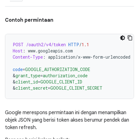
Contoh permintaan
POST
/oauth2/v4/token
HTTP
/
1.1
Host
:
www.googleapis.com
Content-Type
:
application/x-www-form-urlencoded
code
=
GOOGLE_AUTHORIZATION_CODE
&
grant_type
=
authorization_code
&
client_id
=
GOOGLE_CLIENT_ID
&
client_secret
=
GOOGLE_CLIENT_SECRET
Google merespons permintaan ini dengan menampilkan
objek JSON yang berisi token akses berumur pendek dan
token refresh.