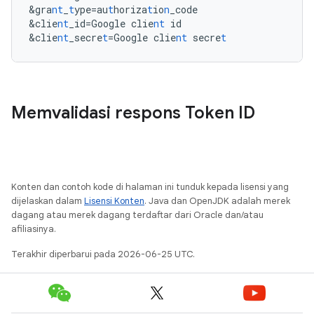
&
gra
nt
_
t
ype=au
t
horiza
t
io
n
_code
&
clie
nt
_id=Google
clie
nt
id
&
clie
nt
_secre
t
=Google
clie
nt
secre
t
Memvalidasi respons Token ID
Konten dan contoh kode di halaman ini tunduk kepada lisensi yang
dijelaskan dalam
Lisensi Konten
. Java dan OpenJDK adalah merek
dagang atau merek dagang terdaftar dari Oracle dan/atau
afiliasinya.
Terakhir diperbarui pada 2026-06-25 UTC.