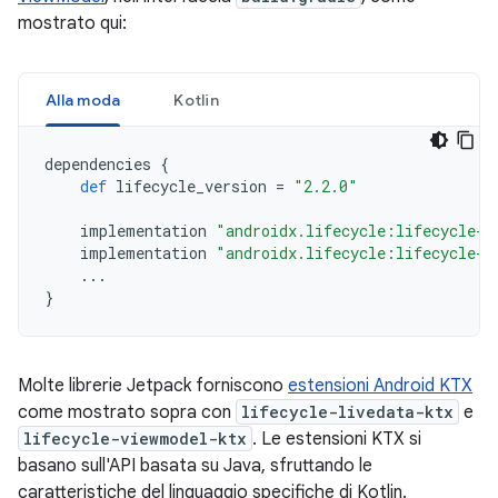
mostrato qui:
Alla moda
Kotlin
dependencies
{
def
lifecycle_version
=
"2.2.0"
implementation
"androidx.lifecycle:lifecycle-l
implementation
"androidx.lifecycle:lifecycle-v
...
}
Molte librerie Jetpack forniscono
estensioni Android KTX
come mostrato sopra con
lifecycle-livedata-ktx
e
lifecycle-viewmodel-ktx
. Le estensioni KTX si
basano sull'API basata su Java, sfruttando le
caratteristiche del linguaggio specifiche di Kotlin.