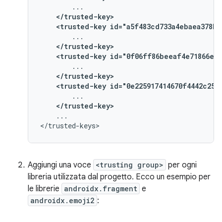
</trusted-key>
<trusted-key
id="a5f483cd733a4ebaea378b2
</trusted-key>
<trusted-key
id="0f06ff86beeaf4e71866ee5
</trusted-key>
<trusted-key
id="0e225917414670f4442c250
</trusted-key>
...

Aggiungi una voce
<trusting group>
per ogni
libreria utilizzata dal progetto. Ecco un esempio per
le librerie
androidx.fragment
e
androidx.emoji2
: