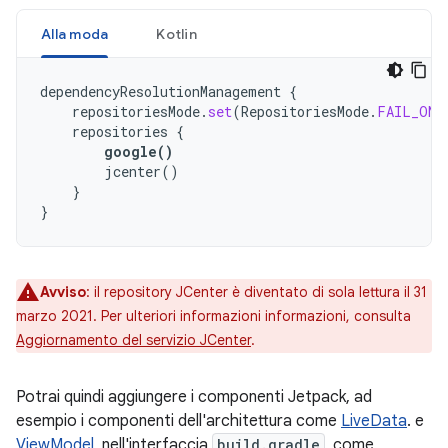
Alla moda
Kotlin
dependencyResolutionManagement
{
repositoriesMode
.
set
(
RepositoriesMode
.
FAIL_ON_
repositories
{
google
()
jcenter
()
}
}
Avviso
:
il repository JCenter è diventato di sola lettura il 31
marzo 2021. Per ulteriori informazioni informazioni, consulta
Aggiornamento del servizio JCenter
.
Potrai quindi aggiungere i componenti Jetpack, ad
esempio i componenti dell'architettura come
LiveData
. e
ViewModel
, nell'interfaccia
build.gradle
, come