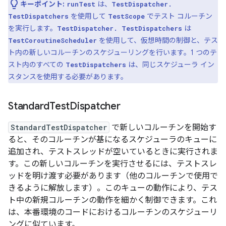
キーポイント:
は、
runTest
TestDispatcher.
を使用して
でテスト コルーチン
TestDispatchers
TestScope
を実行します。
は
TestDispatcher. TestDispatchers
を使用して、仮想時間の制御と、テス
TestCoroutineScheduler
ト内の新しいコルーチンのスケジューリングを行います。1 つのテ
スト内のすべての
は、同じスケジューラ イン
TestDispatchers
スタンスを使用する必要があります。
Standard
Test
Dispatcher
StandardTestDispatcher
で新しいコルーチンを開始す
ると、そのコルーチンが基になるスケジューラのキューに
追加され、テストスレッドが空いているときに実行されま
す。この新しいコルーチンを実行させるには、テストスレ
ッドを明け渡す必要があります（他のコルーチンで使用で
きるように解放します）。
このキューの動作により、テス
ト中の新規コルーチンの動作を細かく制御できます。これ
は、本番環境のコードにおけるコルーチンのスケジューリ
ングに似ています。