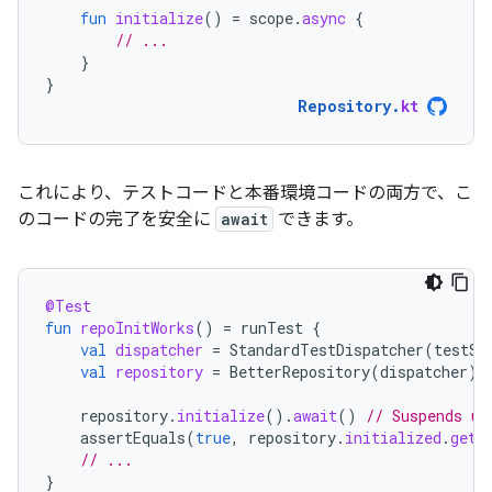
fun
initialize
()
=
scope
.
async
{
// ...
}
}
Repository
.
kt
これにより、テストコードと本番環境コードの両方で、こ
のコードの完了を安全に
await
できます。
@Test
fun
repoInitWorks
()
=
runTest
{
val
dispatcher
=
StandardTestDispatcher
(
testSc
val
repository
=
BetterRepository
(
dispatcher
)
repository
.
initialize
().
await
()
// Suspends un
assertEquals
(
true
,
repository
.
initialized
.
get
(
// ...
}