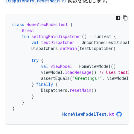
Dispatchers.resetMain
関数を使用します。
class
HomeViewModelTest
{
@Test
fun
settingMainDispatcher
()
=
runTest
{
val
testDispatcher
=
UnconfinedTestDispatc
Dispatchers
.
setMain
(
testDispatcher
)
try
{
val
viewModel
=
HomeViewModel
()
viewModel
.
loadMessage
()
// Uses testDi
assertEquals
(
"Greetings!"
,
viewModel
.
m
}
finally
{
Dispatchers
.
resetMain
()
}
}
}
HomeViewModelTest
.
kt