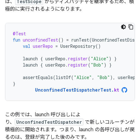
は、
TestScope
からディスパッチャを継承するため、積
極的に実行されるようになります。
@Test
fun
unconfinedTest
()
=
runTest
(
UnconfinedTestDispa
val
userRepo
=
UserRepository
()
launch
{
userRepo
.
register
(
"Alice"
)
}
launch
{
userRepo
.
register
(
"Bob"
)
}
assertEquals
(
listOf
(
"Alice"
,
"Bob"
),
userRepo
}
UnconfinedTestDispatcherTest
.
kt
この例では、launch 呼び出しによ
り、
UnconfinedTestDispatcher
で新しいコルーチンが
積極的に開始されます。つまり、launch の各呼び出しが戻
るのは、登録が完了した後のみです。