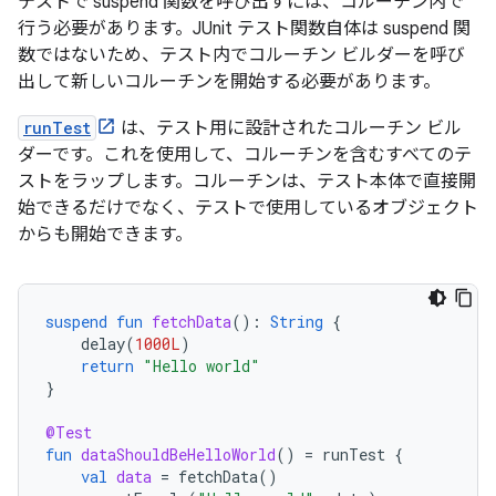
テストで suspend 関数を呼び出すには、コルーチン内で
行う必要があります。JUnit テスト関数自体は suspend 関
数ではないため、テスト内でコルーチン ビルダーを呼び
出して新しいコルーチンを開始する必要があります。
runTest
は、テスト用に設計されたコルーチン ビル
ダーです。これを使用して、コルーチンを含むすべてのテ
ストをラップします。コルーチンは、テスト本体で直接開
始できるだけでなく、テストで使用しているオブジェクト
からも開始できます。
suspend
fun
fetchData
():
String
{
delay
(
1000L
)
return
"Hello world"
}
@Test
fun
dataShouldBeHelloWorld
()
=
runTest
{
val
data
=
fetchData
()