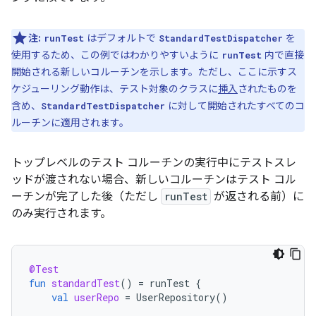
注:
はデフォルトで
を
runTest
StandardTestDispatcher
使用するため、この例ではわかりやすいように
内で直接
runTest
開始される新しいコルーチンを示します。ただし、ここに示すス
ケジューリング動作は、テスト対象のクラスに
挿入
されたものを
含め、
に対して開始されたすべてのコ
StandardTestDispatcher
ルーチンに適用されます。
トップレベルのテスト コルーチンの実行中にテストスレ
ッドが渡されない場合、新しいコルーチンはテスト コル
ーチンが完了した後（ただし
runTest
が返される前）に
のみ実行されます。
@Test
fun
standardTest
()
=
runTest
{
val
userRepo
=
UserRepository
()