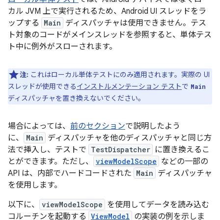
カル JVM 上で実行されるため、Android UI スレッドをラ
ップする
Main
ディスパッチャは使用できません。テス
ト対象のコードがメインスレッドを参照すると、単体テス
ト中に例外がスローされます。
注:
これはローカル単体テストにのみ適用されます。実際の UI
スレッドが使用できる
インストルメンテーション テスト
で
Main
ディスパッチャを置き換えないでください。
場合によっては、
前のセクション
で説明したよう
に、
Main
ディスパッチャを他のディスパッチャと同じ方
法で挿入し、テストで
TestDispatcher
に置き換えるこ
とができます。ただし、
viewModelScope
などの一部の
API は、内部でハードコードされた
Main
ディスパッチャ
を使用します。
以下に、
viewModelScope
を使用してデータを読み込む
コルーチンを起動する
ViewModel
の実装の例を示しま