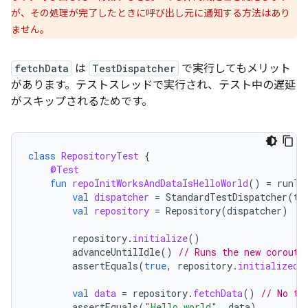
が、その処理が完了したときに呼び出し元に通知する方法はあり
ません。
fetchData
は
TestDispatcher
で実行してもメリット
があります。テストスレッドで実行され、テスト中の遅延
がスキップされるためです。
class
RepositoryTest
{
@Test
fun
repoInitWorksAndDataIsHelloWorld
()
=
runTe
val
dispatcher
=
StandardTestDispatcher
(
te
val
repository
=
Repository
(
dispatcher
)
repository
.
initialize
()
advanceUntilIdle
()
// Runs the new corouti
assertEquals
(
true
,
repository
.
initialized
.
val
data
=
repository
.
fetchData
()
// No th
assertEquals
(
"Hello world"
,
data
)