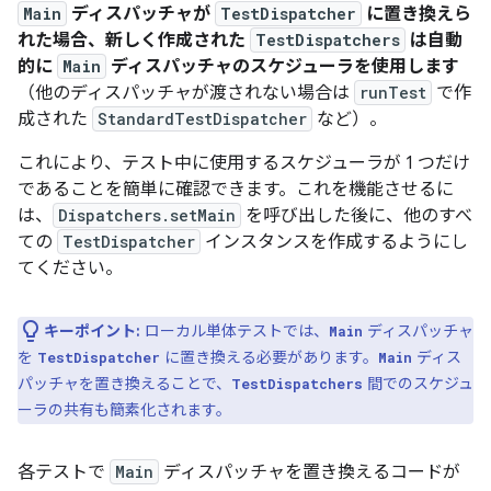
Main
ディスパッチャが
TestDispatcher
に置き換えら
れた場合、新しく作成された
TestDispatchers
は自動
的に
Main
ディスパッチャのスケジューラを使用します
（他のディスパッチャが渡されない場合は
runTest
で作
成された
StandardTestDispatcher
など）。
これにより、テスト中に使用するスケジューラが 1 つだけ
であることを簡単に確認できます。これを機能させるに
は、
Dispatchers.setMain
を呼び出した後に、他のすべ
ての
TestDispatcher
インスタンスを作成するようにし
てください。
キーポイント:
ローカル単体テストでは、
ディスパッチャ
Main
を
に置き換える必要があります。
ディス
TestDispatcher
Main
パッチャを置き換えることで、
間でのスケジュ
TestDispatchers
ーラの共有も簡素化されます。
各テストで
Main
ディスパッチャを置き換えるコードが