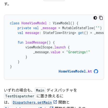
す。
class
HomeViewModel
:
ViewModel
()
{
private
val
_message
=
MutableStateFlow
(
""
)
val
message
:
StateFlow<String>
get
()
=
_messag
fun
loadMessage
()
{
viewModelScope
.
launch
{
_message
.
value
=
"Greetings!"
}
}
}
HomeViewModel
.
kt
いずれの場合も、
Main
ディスパッチャを
TestDispatcher
に置き換えるに
は、
Dispatchers.setMain
関数と