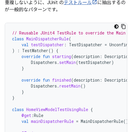
重複しないように、JUnit の
テストルール
に抽出するの
が一般的なパターンです。
// Reusable JUnit4 TestRule to override the Main d
class
MainDispatcherRule
(
val
testDispatcher
:
TestDispatcher
=
Unconfine
)
:
TestWatcher
()
{
override
fun
starting
(
description
:
Description
Dispatchers
.
setMain
(
testDispatcher
)
}
override
fun
finished
(
description
:
Description
Dispatchers
.
resetMain
()
}
}
class
HomeViewModelTestUsingRule
{
@get
:
Rule
val
mainDispatcherRule
=
MainDispatcherRule
()