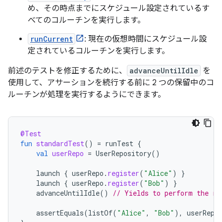
め、その時点までにスケジュール設定されているす
べてのコルーチンを実行します。
runCurrent
: 現在の仮想時間にスケジュール設
定されているコルーチンを実行します。
前述のテストを修正するために、
advanceUntilIdle
を
使用して、アサーションを続行する前に 2 つの保留中のコ
ルーチンが処理を実行するようにできます。
@Test
fun
standardTest
()
=
runTest
{
val
userRepo
=
UserRepository
()
launch
{
userRepo
.
register
(
"Alice"
)
}
launch
{
userRepo
.
register
(
"Bob"
)
}
advanceUntilIdle
()
// Yields to perform the re
assertEquals
(
listOf
(
"Alice"
,
"Bob"
),
userRepo