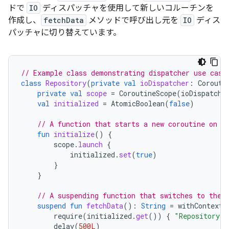
ドで
IO
ディスパッチャを使用して新しいコルーチンを
作成し、
fetchData
メソッドで呼び出し元を
IO
ディス
パッチャに切り替えています。
// Example class demonstrating dispatcher use case
class
Repository
(
private
val
ioDispatcher
:
Corouti
private
val
scope
=
CoroutineScope
(
ioDispatche
val
initialized
=
AtomicBoolean
(
false
)
// A function that starts a new coroutine on t
fun
initialize
()
{
scope
.
launch
{
initialized
.
set
(
true
)
}
}
// A suspending function that switches to the 
suspend
fun
fetchData
():
String
=
withContext
(
require
(
initialized
.
get
())
{
"Repository s
delay
(
500L
)