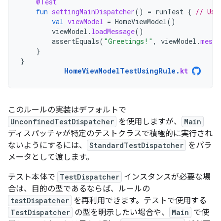
@Test
fun
settingMainDispatcher
()
=
runTest
{
// Use
val
viewModel
=
HomeViewModel
()
viewModel
.
loadMessage
()
assertEquals
(
"Greetings!"
,
viewModel
.
messa
}
}
HomeViewModelTestUsingRule
.
kt
このルールの実装はデフォルトで
UnconfinedTestDispatcher
を使用しますが、
Main
ディスパッチャが特定のテストクラスで積極的に実行され
ないようにするには、
StandardTestDispatcher
をパラ
メータとして渡します。
テスト本体で
TestDispatcher
インスタンスが必要な場
合は、目的の型であるならば、ルールの
testDispatcher
を再利用できます。テストで使用する
TestDispatcher
の型を明示したい場合や、
Main
で使