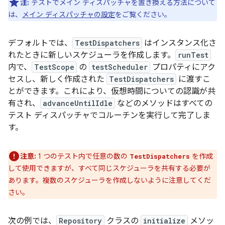
注:
テストでメイン ディスパッチャを置き換える方法について
は、
メイン ディスパッチャの設定
をご覧ください。
デフォルトでは、
TestDispatchers
はインスタンス化さ
れたときに新しいスケジューラを作成します。
runTest
内で、
TestScope
の
testScheduler
プロパティにアク
セスし、新しく作成された
TestDispatchers
に渡すこ
とができます。これにより、仮想時間についての認識が共
有され、
advanceUntilIdle
などのメソッドはすべての
テスト ディスパッチャでコルーチンを実行して完了しま
す。
注意:
1 つのテスト内で任意の数の
を作成
TestDispatchers
して使用できますが、すべて同じスケジューラを共有する必要が
あります。複数のスケジューラを作成しないように注意してくだ
さい。
次の例では、
Repository
クラスの
initialize
メソッ