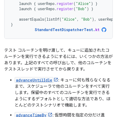
launch
{
userRepo
.
register
(
"Alice"
)
}
launch
{
userRepo
.
register
(
"Bob"
)
}
assertEquals
(
listOf
(
"Alice"
,
"Bob"
),
userRepo
}
StandardTestDispatcherTest
.
kt
テスト コルーチンを明け渡して、キューに追加されたコ
ルーチンを実行できるようにするには、いくつかの方法が
あります。上記のすべての呼び出しで、他のコルーチンを
テストスレッドで実行させてから戻ります。
advanceUntilIdle
: キューに何も残らなくなる
まで、スケジューラで他のコルーチンをすべて実行
します。保留中のすべてのコルーチンを実行できる
ようにするデフォルトとして適切な方法であり、ほ
とんどのテストシナリオで機能します。
advanceTimeBy
: 仮想時間を指定の分だけ進