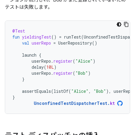
ーションが続行され、Bob がまだ登録されていないため
テストは失敗します。
@Test
fun
yieldingTest
()
=
runTest
(
UnconfinedTestDispatc
val
userRepo
=
UserRepository
()
launch
{
userRepo
.
register
(
"Alice"
)
delay
(
10L
)
userRepo
.
register
(
"Bob"
)
}
assertEquals
(
listOf
(
"Alice"
,
"Bob"
),
userRepo
}
UnconfinedTestDispatcherTest
.
kt