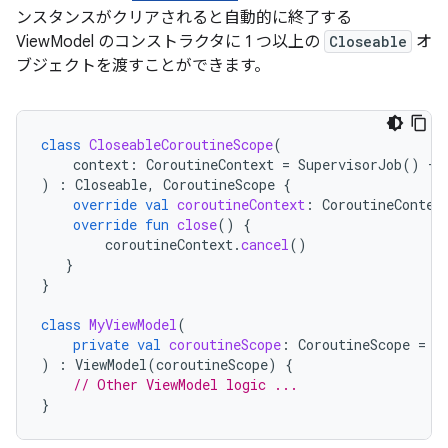
ンスタンスがクリアされると自動的に終了する
ViewModel のコンストラクタに 1 つ以上の
Closeable
オ
ブジェクトを渡すことができます。
class
CloseableCoroutineScope
(
context
:
CoroutineContext
=
SupervisorJob
()
+
)
:
Closeable
,
CoroutineScope
{
override
val
coroutineContext
:
CoroutineContex
override
fun
close
()
{
coroutineContext
.
cancel
()
}
}
class
MyViewModel
(
private
val
coroutineScope
:
CoroutineScope
=
C
)
:
ViewModel
(
coroutineScope
)
{
// Other ViewModel logic ...
}