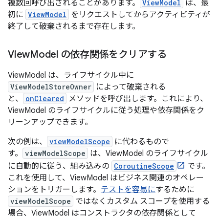
複数回呼び出されることがあります。
ViewModel
は、最
初に
ViewModel
をリクエストしてからアクティビティが
終了して破棄されるまで存在します。
View
Model の依存関係をクリアする
ViewModel は、ライフサイクル中に
ViewModelStoreOwner
によって破棄される
と、
onCleared
メソッドを呼び出します。これにより、
ViewModel のライフサイクルに従う処理や依存関係をク
リーンアップできます。
次の例は、
viewModelScope
に代わるもので
す。
viewModelScope
は、ViewModel のライフサイクル
に自動的に従う、組み込みの
CoroutineScope
です。
これを使用して、ViewModel はビジネス関連のオペレー
ションをトリガーします。
テストを容易に
するために
viewModelScope
ではなくカスタム スコープを使用する
場合、ViewModel はコンストラクタの依存関係として