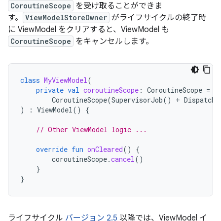
CoroutineScope
を受け取ることができま
す。
ViewModelStoreOwner
がライフサイクルの終了時
に ViewModel をクリアすると、ViewModel も
CoroutineScope
をキャンセルします。
class
MyViewModel
(
private
val
coroutineScope
:
CoroutineScope
=
CoroutineScope
(
SupervisorJob
()
+
Dispatche
)
:
ViewModel
()
{
// Other ViewModel logic ...
override
fun
onCleared
()
{
coroutineScope
.
cancel
()
}
}
ライフサイクル
バージョン 2.5
以降では、ViewModel イ