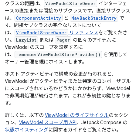
クラスの範囲は、
ViewModelStoreOwner
インターフェ
ースの直接または間接のサブクラスです。直接サブクラス
は、
ComponentActivity
と
NavBackStackEntry
で
す。間接サブクラスの完全なリストについて
は、
ViewModelStoreOwner
リファレンス
をご覧くださ
い。
LazyList
または
Pager
の個々のアイテムに
ViewModel のスコープを設定するに
は、
rememberViewModelStoreProvider()
を使用して
オーナー管理を親にホイストします。
ホスト アクティビティで構成の変更が行われると、
ViewModel がアクティビティまたは特定のコンポーザブル
にスコープされているかどうかにかかわらず、ViewModel
で非同期処理が続行されます。これが永続性の鍵となりま
す。
詳しくは、以下の
ViewModel のライフサイクル
のセクシ
ョン、
ViewModel スコープ用 API
、Jetpack Compose の
状態ホイスティング
に関するガイドをご覧ください。