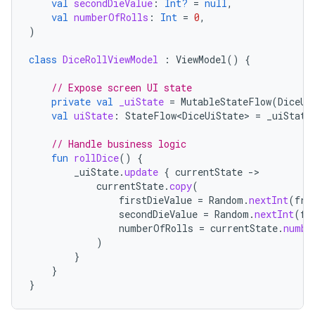
val
secondDieValue
:
Int?
=
null
,
val
numberOfRolls
:
Int
=
0
,
)
class
DiceRollViewModel
:
ViewModel
()
{
// Expose screen UI state
private
val
_uiState
=
MutableStateFlow
(
DiceUi
val
uiState
:
StateFlow<DiceUiState>
=
_uiState
// Handle business logic
fun
rollDice
()
{
_uiState
.
update
{
currentState
-
currentState
.
copy
(
firstDieValue
=
Random
.
nextInt
(
fro
secondDieValue
=
Random
.
nextInt
(
fr
numberOfRolls
=
currentState
.
numbe
)
}
}
}