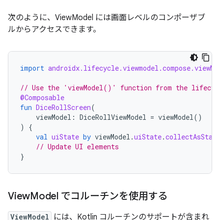
次のように、ViewModel には画面レベルのコンポーザブ
ルからアクセスできます。
import
androidx.lifecycle.viewmodel.compose.viewMo
// Use the 'viewModel()' function from the lifecyc
@Composable
fun
DiceRollScreen
(
viewModel
:
DiceRollViewModel
=
viewModel
()
)
{
val
uiState
by
viewModel
.
uiState
.
collectAsStat
// Update UI elements
}
View
Model でコルーチンを使用する
ViewModel
には、Kotlin コルーチンのサポートが含まれ