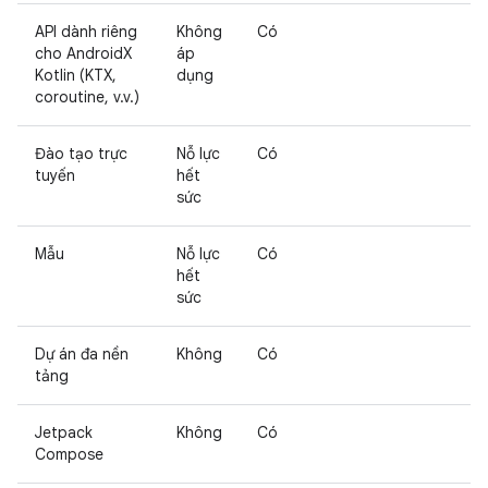
API dành riêng
Không
Có
cho AndroidX
áp
Kotlin (KTX,
dụng
coroutine, v.v.)
Đào tạo trực
Nỗ lực
Có
tuyến
hết
sức
Mẫu
Nỗ lực
Có
hết
sức
Dự án đa nền
Không
Có
tảng
Jetpack
Không
Có
Compose