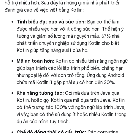
hỗ trợ nhiều hơn. Sau đây là những gì mà nhà phát triển
đánh giá cao về việc viết bằng Kotlin:
Tính biểu đạt cao và súc tích:
Bạn có thể làm
được nhiều việc hơn với ít công sức hơn. Thể hiện ý
tưởng và giảm số lượng mã nguyên mẫu. 67% nhà
phát triển chuyên nghiệp sử dụng Kotlin cho biết
Kotlin giúp tăng năng suất của họ.
Mã an toàn hơn:
Kotlin có nhiều tính năng ngôn ngữ
giúp bạn tránh các lỗi lập trình phổ biến, chẳng hạn
như ngoại lệ đối với con trỏ rỗng. Ứng dụng Android
chứa mã Kotlin ít gặp phải sự cố hơn đến 20%.
Khả năng tương tác:
Gọi mã dựa trên Java qua
Kotlin, hoặc gọi Kotlin qua mã dựa trên Java. Kotlin
có thể tương tác 100% với ngôn ngữ lập trình Java,
vì vậy, bạn có thể sử dụng ít hoặc nhiều Kotlin trong
dự án của mình tuỳ thích.
Chế độ đồng thời có cấu trúc:
Các coroutine