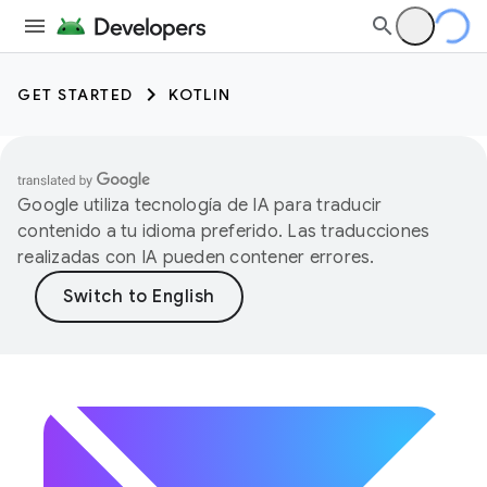
GET STARTED
KOTLIN
Google utiliza tecnología de IA para traducir
contenido a tu idioma preferido. Las traducciones
realizadas con IA pueden contener errores.