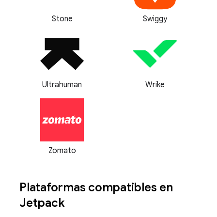
Stone
Swiggy
Ultrahuman
Wrike
Zomato
Plataformas compatibles en
Jetpack