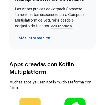
Las vistas previas de Jetpack Compose
también están disponibles para Compose
Multiplatform de JetBrains desde el
conjunto de fuentes
commonMain
.
Más información
Apps creadas con Kotlin
Multiplatform
Muchas apps ya usan Kotlin multiplataforma con
éxito.