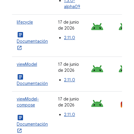
1.3.0-
alpha09
lifecycle
17 de junio
de 2026
article
2.11.0
Documentación
viewModel
17 de junio
de 2026
article
2.11.0
Documentación
viewModel-
17 de junio
compose
de 2026
2.11.0
article
Documentación