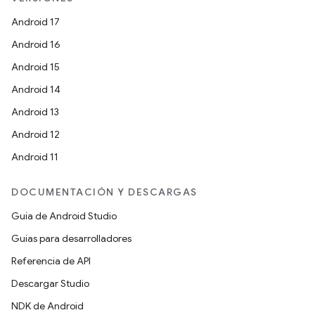
Android 17
Android 16
Android 15
Android 14
Android 13
Android 12
Android 11
DOCUMENTACIÓN Y DESCARGAS
Guía de Android Studio
Guías para desarrolladores
Referencia de API
Descargar Studio
NDK de Android