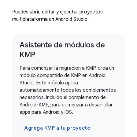
Puedes abrir, editar y ejecutar proyectos
multiplataforma en Android Studio.
Asistente de módulos de
KMP
Para comenzar la migración a KMP, crea un
módulo compartido de KMP en Android
Studio. Este módulo aplica
automáticamente todos los complementos
necesarios, incluido el complemento de
Android-KMP, para comenzar a desarrollar
apps para Android y iOS.
Agrega KMP a tu proyecto