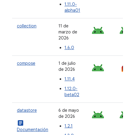
1.11.0-
alpha01
collection
11 de
marzo de
2026
1.6.0
compose
1 de julio
de 2026
1.11.4
1.12.0-
beta02
datastore
6 de mayo
de 2026
article
1.2.1
Documentación