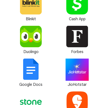
Blinkit
Cash App
Duolingo
Forbes
Google Docs
JioHotstar