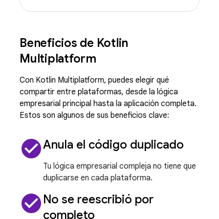
Beneficios de Kotlin
Multiplatform
Con Kotlin Multiplatform, puedes elegir qué
compartir entre plataformas, desde la lógica
empresarial principal hasta la aplicación completa.
Estos son algunos de sus beneficios clave:
check_circle
Anula el código duplicado
Tu lógica empresarial compleja no tiene que
duplicarse en cada plataforma.
check_circle
No se reescribió por
completo