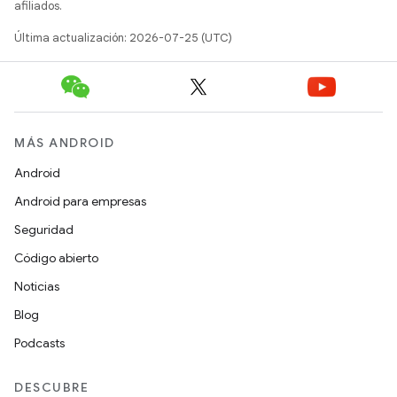
afiliados.
Última actualización: 2026-07-25 (UTC)
MÁS ANDROID
Android
Android para empresas
Seguridad
Código abierto
Noticias
Blog
Podcasts
DESCUBRE