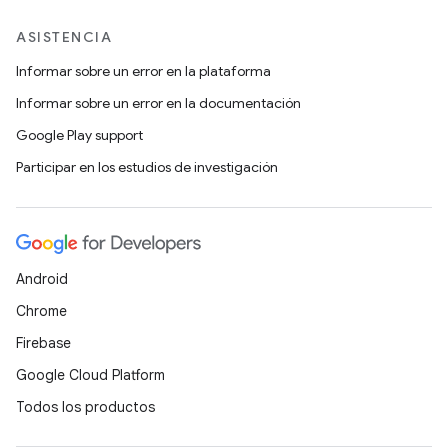
ASISTENCIA
Informar sobre un error en la plataforma
Informar sobre un error en la documentación
Google Play support
Participar en los estudios de investigación
Android
Chrome
Firebase
Google Cloud Platform
Todos los productos