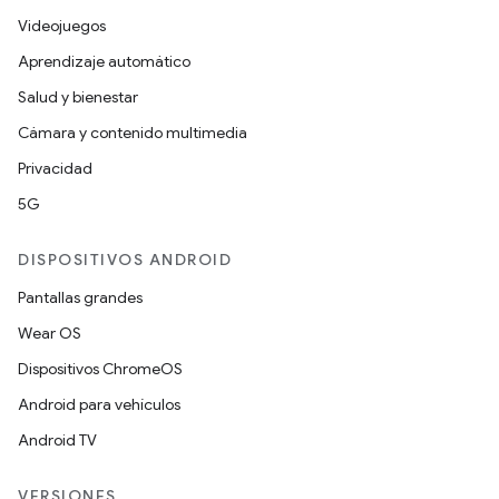
Videojuegos
Aprendizaje automático
Salud y bienestar
Cámara y contenido multimedia
Privacidad
5G
DISPOSITIVOS ANDROID
Pantallas grandes
Wear OS
Dispositivos ChromeOS
Android para vehículos
Android TV
VERSIONES