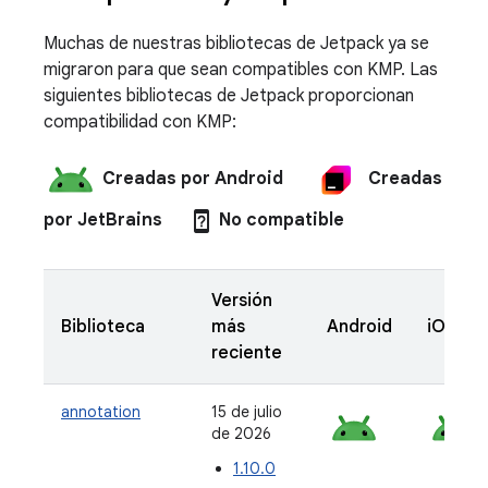
Muchas de nuestras bibliotecas de Jetpack ya se
migraron para que sean compatibles con KMP. Las
siguientes bibliotecas de Jetpack proporcionan
compatibilidad con KMP:
Creadas por Android
Creadas
device_unknown
por JetBrains
No compatible
Versión
Biblioteca
más
Android
iOS
reciente
annotation
15 de julio
de 2026
1.10.0