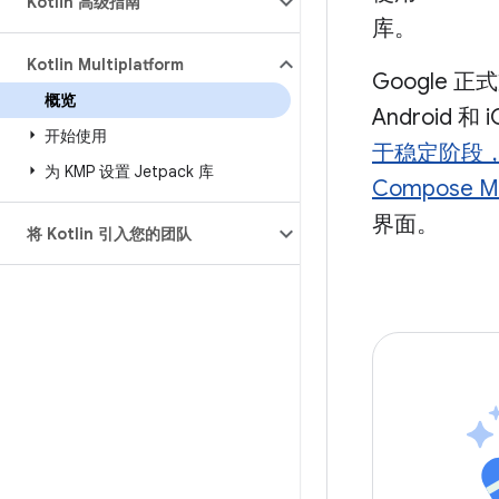
Kotlin 高级指南
库。
Kotlin Multiplatform
Google 
概览
Android 和
开始使用
于稳定阶段
为 KMP 设置 Jetpack 库
Compose Mu
界面。
将 Kotlin 引入您的团队