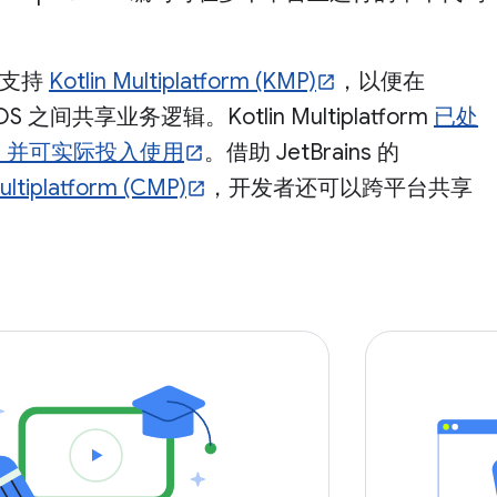
正式支持
Kotlin Multiplatform (KMP)
，以便在
 iOS 之间共享业务逻辑。Kotlin Multiplatform
已处
，并可实际投入使用
。借助 JetBrains 的
ltiplatform (CMP)
，开发者还可以跨平台共享