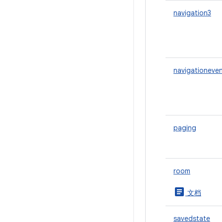
navigation3
navigationeve
paging
room
article
文档
savedstate