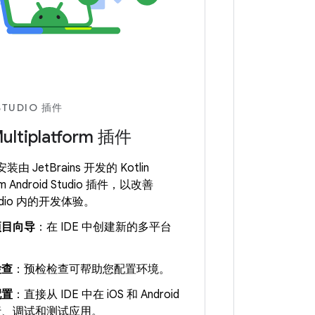
STUDIO 插件
Multiplatform 插件
 JetBrains 开发的 Kotlin
form Android Studio 插件，以改善
Studio 内的开发体验。
项目向导
：在 IDE 中创建新的多平台
。
检查
：预检检查可帮助您配置环境。
配置
：直接从 IDE 中在 iOS 和 Android
行、调试和测试应用。