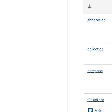
库
annotation
collection
compose
datastore
article
文档