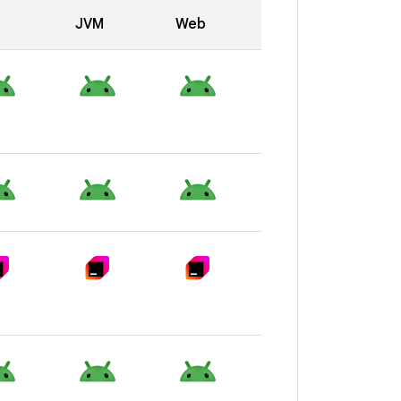
JVM
Web