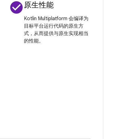
check_circle
原生性能
Kotlin Multiplatform 会编译为
目标平台运行代码的原生方
式，从而提供与原生实现相当
的性能。