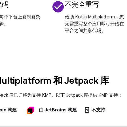
check_circle
代码
不完全重写
每个平台上复制复杂
借助 Kotlin Multiplatform，您
辑。
无需重写整个应用即可开始在
平台之间共享代码。
Multiplatform 和 Jetpack 库
ack 库已迁移为支持 KMP。以下 Jetpack 库提供 KMP 支持：
device_unknown
oid 构建
由 JetBrains 构建
不支持