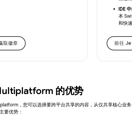
IDE 
本 S
和快
赢取徽章
前往 Jet
 Multiplatform 的优势
n Multiplatform，您可以选择要跨平台共享的内容，从仅共享
主要优势：