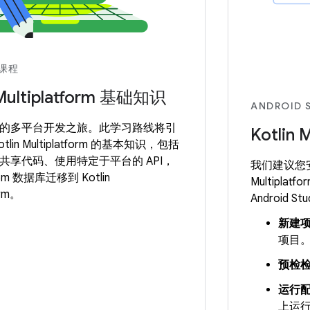
课程
 Multiplatform 基础知识
ANDROID 
的多平台开发之旅。此学习路线将引
Kotlin 
lin Multiplatform 的基本知识，包括
共享代码、使用特定于平台的 API，
我们建议您安装由
m 数据库迁移到 Kotlin
Multiplat
orm。
Android 
新建
项目
预检
运行
上运