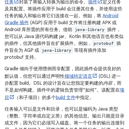
任务
封装了将输入转换为输出的命令。
插件
定义任务
及其配置。将插件应用于 build 会注册其任务，并使用这些
任务的输入和输出将它们连接在一起。例如，将
Android
Gradle 插件
(AGP) 应用于 build 文件将注册构建 APK 或
Android 库所需的所有任务。借助
java-library
插件，
您可以从 Java 源代码构建 jar。Kotlin 和其他语言也有类似
的插件，但其他插件旨在扩展插件。例如，
protobuf
插
件旨在为 AGP 或
java-library
等现有插件添加
protobuf 支持。
Gradle 倾向于使用惯例而非配置，因此插件会提供良好的
默认值，但您可以通过声明性
领域特定语言
(DSL) 进一
步配置 build。DSL 的设计旨在让您指定要构建的
内容
，而
不是
如何
构建。插件中的逻辑负责管理“如何”。该配置在
项
目
（和子项目）的多个
build 文件
中指定。
任务输入可以是文件和目录，也可以是编码为 Java 类型
（整数、字符串或自定义类）的其他信息。输出只能是目录
或文件，因为它们必须写入磁盘。将一个任务的输出连接到