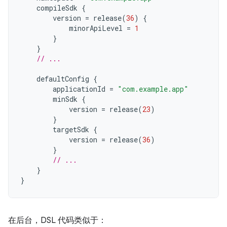
compileSdk
{
version
=
release
(
36
)
{
minorApiLevel
=
1
}
}
// ...
defaultConfig
{
applicationId
=
"com.example.app"
minSdk
{
version
=
release
(
23
)
}
targetSdk
{
version
=
release
(
36
)
}
// ...
}
}
在后台，DSL 代码类似于：