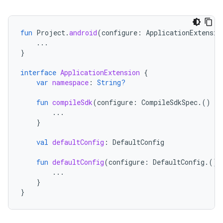
fun
Project
.
android
(
configure
:
ApplicationExtensio
...
}
interface
ApplicationExtension
{
var
namespace
:
String?
fun
compileSdk
(
configure
:
CompileSdkSpec
.()
-
>
...
}
val
defaultConfig
:
DefaultConfig
fun
defaultConfig
(
configure
:
DefaultConfig
.()
...
}
}