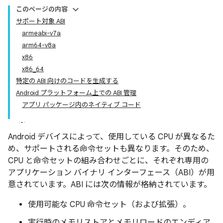
このページの内容
サポート対象 ABI
armeabi-v7a
arm64-v8a
x86
x86_64
特定の ABI 向けのコードを生成する
Android プラットフォーム上での ABI 管理
アプリ パッケージ内のネイティブ コード
Android デバイスによって、使用している CPU が異なるた
め、サポートされる命令セットも異なります。そのため、
CPU と命令セットの組み合わせごとに、それぞれ専用の
アプリケーション バイナリ インターフェース（ABI）が用
意されています。ABI には次の情報が格納されています。
使用可能な CPU 命令セット（および拡張）。
実行時のメモリストアとメモリロードのエンディア