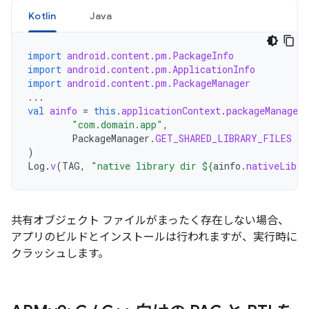
Kotlin
Java
import
android.content.pm.PackageInfo
import
android.content.pm.ApplicationInfo
import
android.content.pm.PackageManager
...
val
ainfo
=
this
.
applicationContext
.
packageManager
.
"com.domain.app"
,
PackageManager
.
GET_SHARED_LIBRARY_FILES
)
Log
.
v
(
TAG
,
"native library dir 
${
ainfo
.
nativeLibra
共有オブジェクト ファイルがまったく存在しない場合、
アプリのビルドとインストールは行われますが、実行時に
クラッシュします。