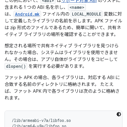
この例において、
<abi>
は
サポート対象 ABI
のリストに
含まれる 1 つの ABI 名を示し、
<name>
は、
Android.mk
ファイル内の
LOCAL_MODULE
変数に対
して定義したライブラリの名前を示します。APK ファイル
は zip 形式のファイルであるため、簡単に開いて、共有ネ
イティブ ライブラリの場所を確認することができます。
想定される場所で共有ネイティブ ライブラリを見つけら
れなかった場合、システムはライブラリを使用できませ
ん。その場合は、アプリ自体がライブラリをコピーして
dlopen()
を実行する必要があります。
ファット APK の場合、各ライブラリは、対応する ABI に
合致する名前のディレクトリに格納されます。 たとえ
ば、ファット APK 内で各ライブラリは次のように格納さ
れます。
/lib/armeabi-v7a/libfoo.so

/lib/arm64-v8a/libfoo.so
