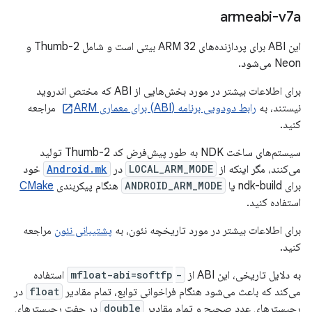
armeabi-v7a
این ABI برای پردازنده‌های ARM 32 بیتی است و شامل Thumb-2 و
Neon می‌شود.
برای اطلاعات بیشتر در مورد بخش‌هایی از ABI که مختص اندروید
نیستند، به
رابط دودویی برنامه (ABI) برای معماری ARM
مراجعه
کنید.
سیستم‌های ساخت NDK به طور پیش‌فرض کد Thumb-2 تولید
می‌کنند، مگر اینکه از
LOCAL_ARM_MODE
در
Android.mk
خود
برای ndk-build یا
ANDROID_ARM_MODE
هنگام پیکربندی
CMake
استفاده کنید.
برای اطلاعات بیشتر در مورد تاریخچه نئون، به
پشتیبانی نئون
مراجعه
کنید.
به دلایل تاریخی، این ABI از
-mfloat-abi=softfp
‎ استفاده
می‌کند که باعث می‌شود هنگام فراخوانی توابع، تمام مقادیر
float
در
رجیسترهای عدد صحیح و تمام مقادیر
double
در جفت رجیسترهای