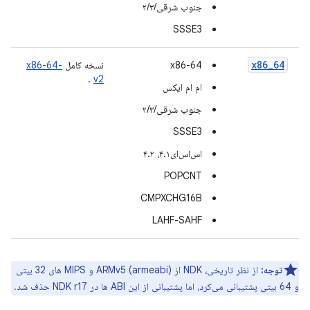
جنوب شرقی/۲/۳
SSSE3
x86_64
x86-64
نسخه کامل
x86-64-
.
v2
ام ام ایکس
جنوب شرقی/۲/۳
SSSE3
اس‌اس‌ای۴.۱، ۴.۲
POPCNT
CMPXCHG16B
LAHF-SAHF
توجه:
از نظر تاریخی، NDK از ARMv5 (armeabi) و MIPS های 32 بیتی
و 64 بیتی پشتیبانی می‌کرد، اما پشتیبانی از این ABI ها در NDK r17 حذف شد.