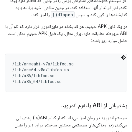
اگر سیستم کتابخانه‌های اشتراکی بومی را در جایی که انتظار دارد پیدا
نکند، نمی‌تواند از آنها استفاده کند. در چنین حالتی، خود برنامه باید
کتابخانه‌ها را کپی کند و سپس
dlopen()
را اجرا کند.
در یک فایل APK حجیم، هر کتابخانه در دایرکتوری قرار دارد که نام آن با
ABI مربوطه مطابقت دارد. برای مثال، یک فایل APK حجیم ممکن است
شامل موارد زیر باشد:
/lib/armeabi-v7a/libfoo.so

/lib/arm64-v8a/libfoo.so

/lib/x86/libfoo.so

پشتیبانی از ABI پلتفرم اندروید
سیستم اندروید در زمان اجرا می‌داند که از کدام ABI(ها) پشتیبانی
می‌کند، زیرا ویژگی‌های سیستمیِ مختصِ ساخت، موارد زیر را نشان