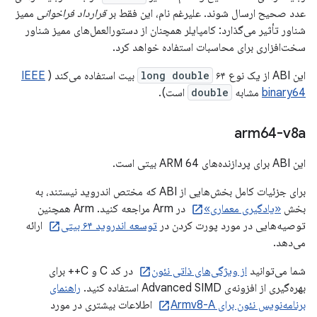
عدد صحیح ارسال شوند. علیرغم نام، این فقط بر
قرارداد فراخوانی
ممیز
شناور تأثیر می‌گذارد: کامپایلر همچنان از دستورالعمل‌های ممیز شناور
سخت‌افزاری برای محاسبات استفاده خواهد کرد.
این ABI از یک نوع
۶۴ بیت استفاده می‌کند (
long double
IEEE
binary64
مشابه
double
است).
arm64-v8a
این ABI برای پردازنده‌های ARM 64 بیتی است.
برای جزئیات کامل بخش‌هایی از ABI که مختص اندروید نیستند، به
بخش
«یادگیری معماری»
در Arm مراجعه کنید. Arm همچنین
توصیه‌هایی در مورد پورت کردن در
توسعه اندروید ۶۴ بیتی
ارائه
می‌دهد.
شما می‌توانید
از ویژگی‌های ذاتی نئون
در کد C و C++ برای
بهره‌گیری از افزونه‌ی Advanced SIMD استفاده کنید.
راهنمای
برنامه‌نویس نئون برای Armv8-A
اطلاعات بیشتری در مورد