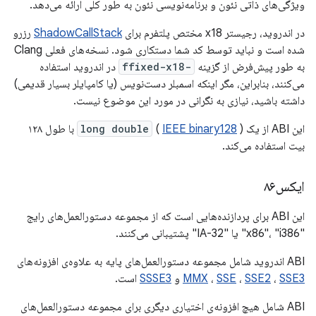
ویژگی‌های ذاتی نئون و برنامه‌نویسی نئون به طور کلی ارائه می‌دهد.
در اندروید، رجیستر x18 مختص پلتفرم برای
ShadowCallStack
رزرو
شده است و نباید توسط کد شما دستکاری شود. نسخه‌های فعلی Clang
به طور پیش‌فرض از گزینه
-ffixed-x18
در اندروید استفاده
می‌کنند، بنابراین، مگر اینکه اسمبلر دست‌نویس (یا کامپایلر بسیار قدیمی)
داشته باشید، نیازی به نگرانی در مورد این موضوع نیست.
این ABI از یک
IEEE binary128
(
long double
) با طول ۱۲۸
بیت استفاده می‌کند.
ایکس۸۶
این ABI برای پردازنده‌هایی است که از مجموعه دستورالعمل‌های رایج
"x86"، "i386" یا "IA-32" پشتیبانی می‌کنند.
ABI اندروید شامل مجموعه دستورالعمل‌های پایه به علاوه‌ی افزونه‌های
SSE3
،
SSE2
،
SSE
،
MMX
و
SSSE3
است.
ABI شامل هیچ افزونه‌ی اختیاری دیگری برای مجموعه دستورالعمل‌های