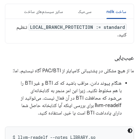
ساخت ndk
سی‌میک
سایر سیستم‌های ساخت
LOCAL_BRANCH_PROTECTION := standard
تنظیم
کنید.
عیب‌یابی
ما از هیچ مشکلی در پشتیبانی کامپایلر از PAC/BTI آگاه نیستیم، اما:
هنگام پیوند دادن، مراقب باشید که کد BTI و غیر BTI را
با هم مخلوط نکنید، زیرا این امر منجر به کتابخانه‌ای
می‌شود که محافظت BTI در آن فعال نیست. می‌توانید از
llvm-readelf برای بررسی اینکه آیا کتابخانه حاصل شما
دارای یادداشت BTI است یا خیر، استفاده کنید.
$ llvm-readelf --notes LIBRARY.so
