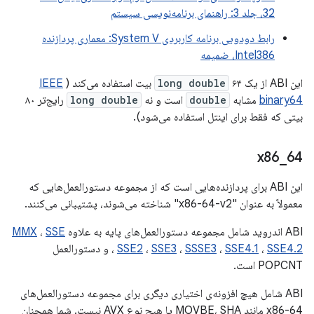
32، جلد 3: راهنمای برنامه‌نویسی سیستم
رابط دودویی برنامه کاربردی System V: معماری پردازنده
Intel386، ضمیمه
این ABI از یک
۶۴ بیت استفاده می‌کند (
long double
IEEE
binary64
مشابه
double
است و نه
long double
رایج‌تر ۸۰
بیتی که فقط برای اینتل استفاده می‌شود).
x86
_
64
این ABI برای پردازنده‌هایی است که از مجموعه دستورالعمل‌هایی که
معمولاً به عنوان "x86-64-v2" شناخته می‌شوند، پشتیبانی می‌کنند.
ABI اندروید شامل مجموعه دستورالعمل‌های پایه به علاوه
SSE
،
MMX
SSE4.2
،
SSE4.1
،
SSSE3
،
SSE3
،
SSE2
،
و دستورالعمل
POPCNT است.
ABI شامل هیچ افزونه‌ی اختیاری دیگری برای مجموعه دستورالعمل‌های
x86-64 مانند MOVBE، SHA یا هیچ نوع AVX نیست. شما همچنان