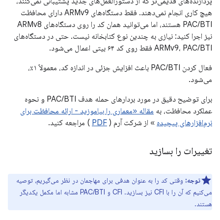
پردازنده‌های قدیمی‌تر که از دستورالعمل‌های جدید پشتیبانی نمی‌کنند،
هیچ کاری انجام نمی‌دهند. فقط دستگاه‌های ARMv9 دارای محافظت
PAC/BTI هستند، اما می‌توانید همان کد را روی دستگاه‌های ARMv8
نیز اجرا کنید: نیازی به چندین نوع کتابخانه نیست. حتی در دستگاه‌های
ARMv9، PAC/BTI فقط روی کد ۶۴ بیتی اعمال می‌شود.
فعال کردن PAC/BTI باعث افزایش جزئی در اندازه کد، معمولاً ۱٪،
می‌شود.
برای توضیح دقیق در مورد بردارهای حمله هدف PAC/BTI و نحوه
عملکرد محافظت، به
مقاله «معماری را بیاموزید - ارائه محافظت برای
نرم‌افزارهای پیچیده
» از شرکت آرم (
PDF
) مراجعه کنید.
تغییرات را بسازید
توجه:
وقتی کد را به عنوان هدفی برای مهاجمان در نظر می‌گیریم، توصیه
می‌کنیم که آن را با CFI نیز بسازید. CFI و PAC/BTI مشابه اما مکمل یکدیگر
هستند.