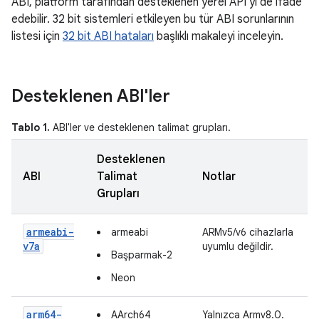
ABI, platform tarafından desteklenen yerel API'yi de ifade
edebilir. 32 bit sistemleri etkileyen bu tür ABI sorunlarının
listesi için
32 bit ABI hataları
başlıklı makaleyi inceleyin.
Desteklenen ABI'ler
Tablo 1.
ABI'ler ve desteklenen talimat grupları.
Desteklenen
ABI
Talimat
Notlar
Grupları
armeabi-
armeabi
ARMv5/v6 cihazlarla
v7a
uyumlu değildir.
Başparmak-2
Neon
arm64-
AArch64
Yalnızca Armv8.0.