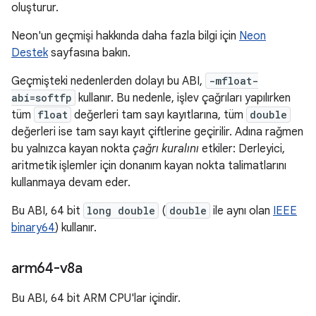
oluşturur.
Neon'un geçmişi hakkında daha fazla bilgi için
Neon
Destek
sayfasına bakın.
Geçmişteki nedenlerden dolayı bu ABI,
-mfloat-
abi=softfp
kullanır. Bu nedenle, işlev çağrıları yapılırken
tüm
float
değerleri tam sayı kayıtlarına, tüm
double
değerleri ise tam sayı kayıt çiftlerine geçirilir. Adına rağmen
bu yalnızca kayan nokta
çağrı kuralını
etkiler: Derleyici,
aritmetik işlemler için donanım kayan nokta talimatlarını
kullanmaya devam eder.
Bu ABI, 64 bit
long double
(
double
ile aynı olan
IEEE
binary64
) kullanır.
arm64-v8a
Bu ABI, 64 bit ARM CPU'lar içindir.