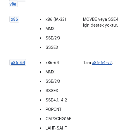
v8a
x86
x86 (IA-32)
MOVBE veya SSE4
için destek yoktur.
MMX
SSE/2/3
SSSE3
x86_64
x86-64
Tam
x86-64-v2
.
MMX
SSE/2/3
SSSE3
SSE4.1, 4.2
POPCNT
CMPXCHG16B
LAHF-SAHF