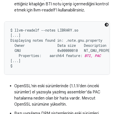
ettiğiniz kitaplığın BTI notu içerip içermediğini kontrol
etmek için llvm-readelf'i kullanabilirsiniz.
$ llvm-readelf --notes LIBRARY.so

[...]

Displaying notes found in: .note.gnu.property

  Owner                Data size    Description

  GNU                  0x00000010   NT_GNU_PROPERT
    Properties:    aarch64 feature: 
BTI, PAC
[...]

OpenSSL'nin eski sürümlerinde (1.1.1i'den önceki
sürümler) el yazısıyla yazılmış assembler'da PAC
hatalarına neden olan bir hata vardır. Mevcut
OpenSSL sürümüne yükseltin.
Bazı uygulama DRM sistemlerinin eski sürümleri,