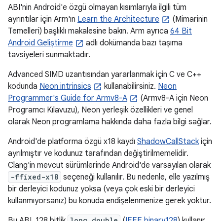
ABI'nin Android'e özgü olmayan kısımlarıyla ilgili tüm
ayrıntılar için Arm'ın
Learn the Architecture
(Mimarinin
Temelleri) başlıklı makalesine bakın. Arm ayrıca
64 Bit
Android Geliştirme
adlı dokümanda bazı taşıma
tavsiyeleri sunmaktadır.
Advanced SIMD uzantısından yararlanmak için C ve C++
kodunda
Neon intrinsics
kullanabilirsiniz.
Neon
Programmer's Guide for Armv8-A
(Armv8-A için Neon
Programcı Kılavuzu), Neon yerleşik özellikleri ve genel
olarak Neon programlama hakkında daha fazla bilgi sağlar.
Android'de platforma özgü x18 kaydı
ShadowCallStack
için
ayrılmıştır ve kodunuz tarafından değiştirilmemelidir.
Clang'in mevcut sürümlerinde Android'de varsayılan olarak
-ffixed-x18
seçeneği kullanılır. Bu nedenle, elle yazılmış
bir derleyici kodunuz yoksa (veya çok eski bir derleyici
kullanmıyorsanız) bu konuda endişelenmenize gerek yoktur.
Bu ABI, 128 bitlik
long double
(
IEEE binary128
) kullanır.