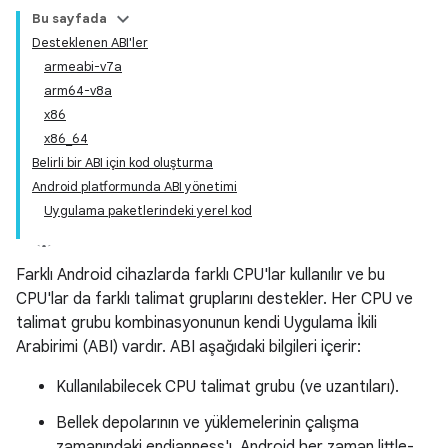
Bu sayfada
Desteklenen ABI'ler
armeabi-v7a
arm64-v8a
x86
x86_64
Belirli bir ABI için kod oluşturma
Android platformunda ABI yönetimi
Uygulama paketlerindeki yerel kod
Farklı Android cihazlarda farklı CPU'lar kullanılır ve bu
CPU'lar da farklı talimat gruplarını destekler. Her CPU ve
talimat grubu kombinasyonunun kendi Uygulama İkili
Arabirimi (ABI) vardır. ABI aşağıdaki bilgileri içerir:
Kullanılabilecek CPU talimat grubu (ve uzantıları).
Bellek depolarının ve yüklemelerinin çalışma
zamanındaki endianness'ı. Android her zaman little-