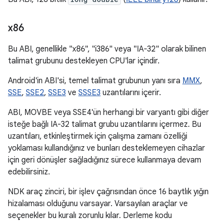
x86
Bu ABI, genellikle "x86", "i386" veya "IA-32" olarak bilinen
talimat grubunu destekleyen CPU'lar içindir.
Android'in ABI'si, temel talimat grubunun yanı sıra
MMX
,
SSE
,
SSE2
,
SSE3
ve
SSSE3
uzantılarını içerir.
ABI, MOVBE veya SSE4'ün herhangi bir varyantı gibi diğer
isteğe bağlı IA-32 talimat grubu uzantılarını içermez. Bu
uzantıları, etkinleştirmek için çalışma zamanı özelliği
yoklaması kullandığınız ve bunları desteklemeyen cihazlar
için geri dönüşler sağladığınız sürece kullanmaya devam
edebilirsiniz.
NDK araç zinciri, bir işlev çağrısından önce 16 baytlık yığın
hizalaması olduğunu varsayar. Varsayılan araçlar ve
seçenekler bu kuralı zorunlu kılar. Derleme kodu