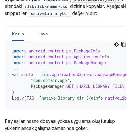
altındaki
/lib/lib<name>.so
dizinine kopyalar. Aşağıdaki
snippet'ler
nativeLibraryDir
değerini alır:
Kotlin
Java
import
android.content.pm.PackageInfo
import
android.content.pm.ApplicationInfo
import
android.content.pm.PackageManager
...
val
ainfo
=
this
.
applicationContext
.
packageManager
.
"com.domain.app"
,
PackageManager
.
GET_SHARED_LIBRARY_FILES
)
Log
.
v
(
TAG
,
"native library dir 
${
ainfo
.
nativeLibra
Paylaşılan nesne dosyası yoksa uygulama oluşturulup
yüklenir ancak çalışma zamanında çöker.