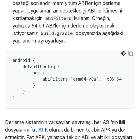
desteği sonlandırılmamış tüm ABI'ler için derleme
yapar. Uygulamanızın desteklediği ABI'ler kümesini
kısıtlamak için
abiFilters
kullanın. Örneğin,
yalnızca 64 bit ABI'ler için derleme oluşturmak
istiyorsanız
build.gradle
dosyanızda aşağıdaki
yapılandırmayı ayarlayın:
android {

    defaultConfig {

        ndk {

            abiFilters 'arm64-v8a', 'x86_64'

        }

    }

Derleme sisteminin varsayılan davranışı, her ABI'nin ikili
dosyalarını
fat APK
olarak da bilinen tek bir APK'ya dahil
etmektir. Fat APK, yalnızca tek bir ABI'ye ait ikili dosyaları