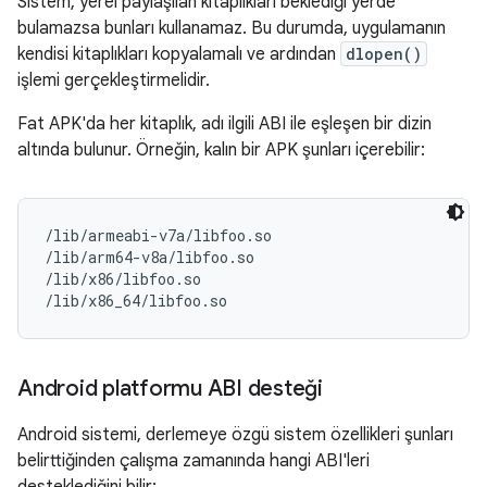
Sistem, yerel paylaşılan kitaplıkları beklediği yerde
bulamazsa bunları kullanamaz. Bu durumda, uygulamanın
kendisi kitaplıkları kopyalamalı ve ardından
dlopen()
işlemi gerçekleştirmelidir.
Fat APK'da her kitaplık, adı ilgili ABI ile eşleşen bir dizin
altında bulunur. Örneğin, kalın bir APK şunları içerebilir:
/lib/armeabi-v7a/libfoo.so

/lib/arm64-v8a/libfoo.so

/lib/x86/libfoo.so

Android platformu ABI desteği
Android sistemi, derlemeye özgü sistem özellikleri şunları
belirttiğinden çalışma zamanında hangi ABI'leri