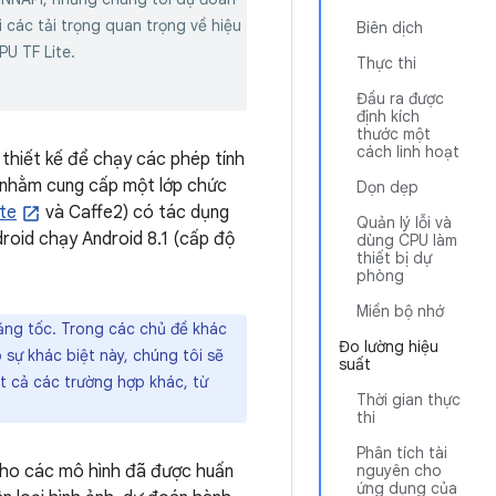
i các tải trọng quan trọng về hiệu
Biên dịch
PU TF Lite.
Thực thi
Đầu ra được
định kích
thước một
cách linh hoạt
thiết kế để chạy các phép tính
ế nhằm cung cấp một lớp chức
Dọn dẹp
te
và Caffe2) có tác dụng
Quản lý lỗi và
droid chạy Android 8.1 (cấp độ
dùng CPU làm
thiết bị dự
phòng
Miền bộ nhớ
tăng tốc. Trong các chủ đề khác
Đo lường hiệu
 sự khác biệt này, chúng tôi sẽ
suất
ất cả các trường hợp khác, từ
Thời gian thực
thi
Phân tích tài
 cho các mô hình đã được huấn
nguyên cho
ứng dụng của