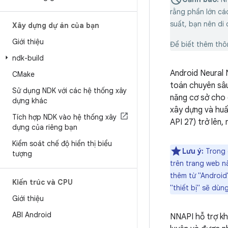
rằng phần lớn các
suất, bạn nên di 
Xây dựng dự án của bạn
Giới thiệu
Để biết thêm thô
ndk-build
Android Neural 
CMake
toán chuyên sâu
Sử dụng NDK với các hệ thống xây
năng cơ sở cho
dựng khác
xây dựng và huấ
Tích hợp NDK vào hệ thống xây
API 27) trở lên
dựng của riêng bạn
Kiểm soát chế độ hiển thị biểu
Lưu ý:
Trong c
tượng
trên trang web nà
thêm từ "Android"
Kiến trúc và CPU
"thiết bị" sẽ dùng
Giới thiệu
ABI Android
NNAPI hỗ trợ kh