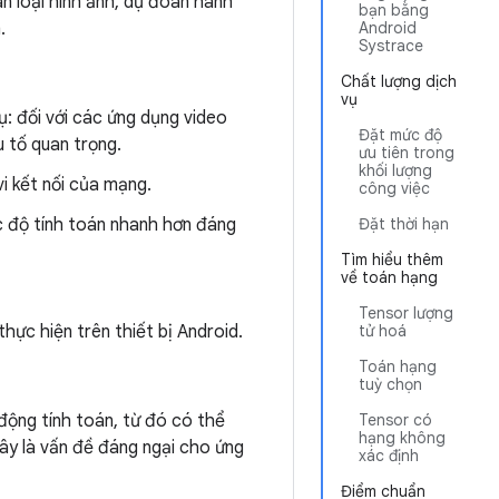
ân loại hình ảnh, dự đoán hành
bạn bằng
.
Android
Systrace
Chất lượng dịch
vụ
ụ: đối với các ứng dụng video
Đặt mức độ
u tố quan trọng.
ưu tiên trong
khối lượng
i kết nối của mạng.
công việc
ốc độ tính toán nhanh hơn đáng
Đặt thời hạn
Tìm hiểu thêm
về toán hạng
Tensor lượng
ực hiện trên thiết bị Android.
tử hoá
Toán hạng
tuỳ chọn
động tính toán, từ đó có thể
Tensor có
hạng không
đây là vấn đề đáng ngại cho ứng
xác định
Điểm chuẩn