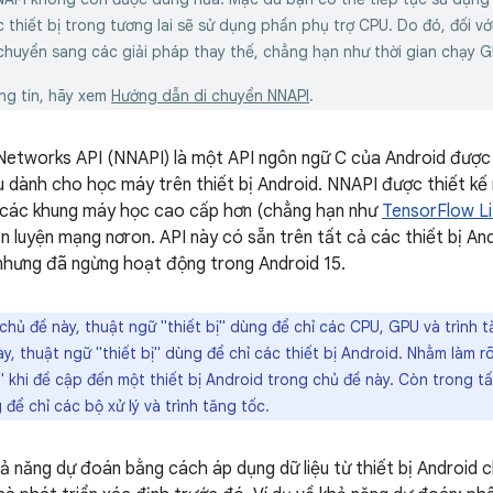
 thiết bị trong tương lai sẽ sử dụng phần phụ trợ CPU. Do đó, đối vớ
chuyển sang các giải pháp thay thế, chẳng hạn như thời gian chạy G
ng tin, hãy xem
Hướng dẫn di chuyển NNAPI
.
Networks API (NNAPI) là một API ngôn ngữ C của Android được 
 dành cho học máy trên thiết bị Android. NNAPI được thiết k
 các khung máy học cao cấp hơn (chẳng hạn như
TensorFlow Li
n luyện mạng nơron. API này có sẵn trên tất cả các thiết bị An
, nhưng đã ngừng hoạt động trong Android 15.
hủ đề này, thuật ngữ "thiết bị" dùng để chỉ các CPU, GPU và trình 
y, thuật ngữ "thiết bị" dùng để chỉ các thiết bị Android. Nhằm làm rõ
 khi đề cập đến một thiết bị Android trong chủ đề này. Còn trong t
 để chỉ các bộ xử lý và trình tăng tốc.
ả năng dự đoán bằng cách áp dụng dữ liệu từ thiết bị Android