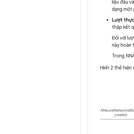
liệu đầu v
dạng một 
Lượt thực
thập kết 
Đối với lư
này hoàn t
Trong NNAP
Hình 2 thể hiện 