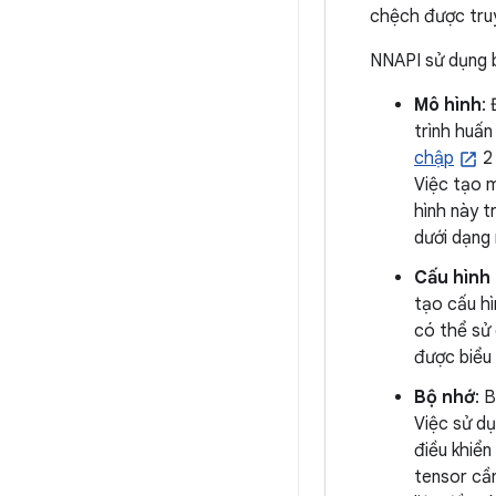
chệch được truy
NNAPI sử dụng b
Mô hình
:
trình huấ
chập
2 
Việc tạo m
hình này t
dưới dạng
Cấu hình
tạo cấu hì
có thể sử 
được biểu
Bộ nhớ
: 
Việc sử dụ
điều khiể
tensor cầ