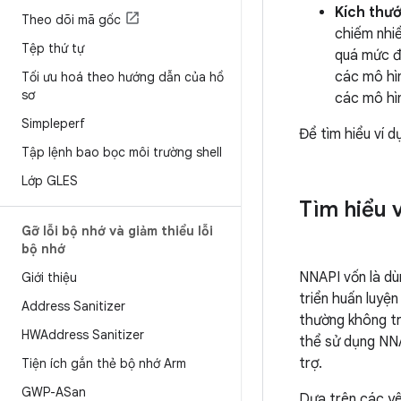
Kích thư
Theo dõi mã gốc
chiếm nhi
Tệp thứ tự
quá mức đế
các mô hì
Tối ưu hoá theo hướng dẫn của hồ
sơ
các mô hì
Simpleperf
Để tìm hiểu ví 
Tập lệnh bao bọc môi trường shell
Lớp GLES
Tìm hiểu 
Gỡ lỗi bộ nhớ và giảm thiểu lỗi
bộ nhớ
NNAPI vốn là dù
Giới thiệu
triển huấn luyện
Address Sanitizer
thường không t
HWAddress Sanitizer
thể sử dụng NNA
trợ.
Tiện ích gắn thẻ bộ nhớ Arm
GWP-ASan
Dựa trên các yê