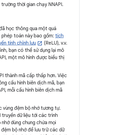
 trường thời gian chạy NNAPI.
ố đã học thông qua một quá
ác phép toán này bao gồm:
tích
yến tính chỉnh lưu
(ReLU), v.v.
nh, bạn có thể sử dụng lại mô
API, một mô hình được biểu thị
API thành mã cấp thấp hơn. Việc
ông cấu hình biên dịch mã, bạn
API, mỗi cấu hình biên dịch mã
ác vùng đệm bộ nhớ tương tự.
ruyền dữ liệu tới các trình
ộ nhớ dùng chung chứa mọi
 đệm bộ nhớ để lưu trữ các dữ