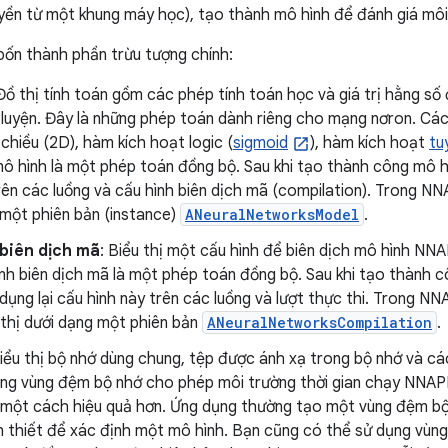
ền từ một khung máy học), tạo thành mô hình để đánh giá môi
ốn thành phần trừu tượng chính:
 Đồ thị tính toán gồm các phép tính toán học và giá trị hằng s
n luyện. Đây là những phép toán dành riêng cho mạng nơron. C
chiều (2D), hàm kích hoạt logic (
sigmoid
), hàm kích hoạt
tu
ô hình là một phép toán đồng bộ. Sau khi tạo thành công mô hì
rên các luồng và cấu hình biên dịch mã (compilation). Trong NN
 một phiên bản (instance)
ANeuralNetworksModel
.
 biên dịch mã
: Biểu thị một cấu hình để biên dịch mô hình NN
nh biên dịch mã là một phép toán đồng bộ. Sau khi tạo thành c
dụng lại cấu hình này trên các luồng và lượt thực thi. Trong NN
 thị dưới dạng một phiên bản
ANeuralNetworksCompilation
.
Biểu thị bộ nhớ dùng chung, tệp được ánh xạ trong bộ nhớ và c
ng vùng đệm bộ nhớ cho phép môi trường thời gian chạy NNAPI t
n một cách hiệu quả hơn. Ứng dụng thường tạo một vùng đệm b
n thiết để xác định một mô hình. Bạn cũng có thể sử dụng vùng