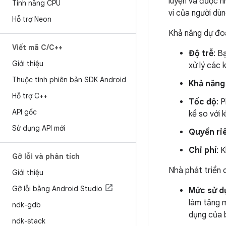
luyện và được n
Tính năng CPU
vi của người dù
Hỗ trợ Neon
Khả năng dự đoán
Viết mã C
/
C++
Độ trễ
: B
Giới thiệu
xử lý các 
Thuộc tính phiên bản SDK Android
Khả năng
Hỗ trợ C++
Tốc độ
: 
API gốc
kể so với 
Sử dụng API mới
Quyền ri
Chi phí
: 
Gỡ lỗi và phân tích
Nhà phát triển 
Giới thiệu
Gỡ lỗi bằng Android Studio
Mức sử d
làm tăng m
ndk-gdb
dụng của b
ndk-stack