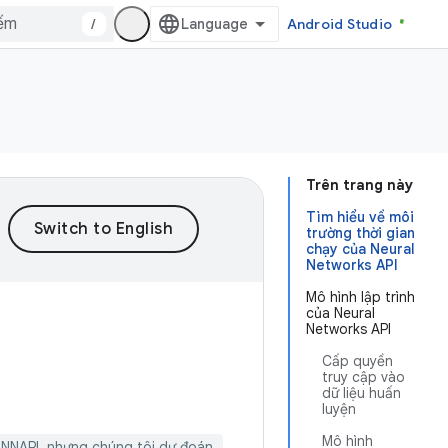
/
Android Studio
Trên trang này
Tìm hiểu về môi
trường thời gian
chạy của Neural
Networks API
Mô hình lập trình
của Neural
Networks API
Cấp quyền
truy cập vào
dữ liệu huấn
luyện
Mô hình
 NNAPI, nhưng chúng tôi dự đoán