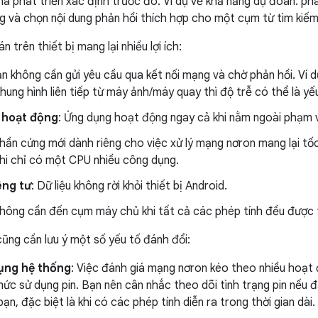
hà phát triển xác định trước đó. Ví dụ về khả năng dự đoán: ph
ng và chọn nội dung phản hồi thích hợp cho một cụm từ tìm kiếm
 trên thiết bị mang lại nhiều lợi ích:
ạn không cần gửi yêu cầu qua kết nối mạng và chờ phản hồi. Ví d
khung hình liên tiếp từ máy ảnh/máy quay thì độ trễ có thể là yế
 hoạt động
: Ứng dụng hoạt động ngay cả khi nằm ngoài phạm v
Phần cứng mới dành riêng cho việc xử lý mạng nơron mang lại t
khi chỉ có một CPU nhiều công dụng.
êng tư
: Dữ liệu không rời khỏi thiết bị Android.
Không cần đến cụm máy chủ khi tất cả các phép tính đều được th
cũng cần lưu ý một số yếu tố đánh đổi:
ụng hệ thống
: Việc đánh giá mạng nơron kéo theo nhiều hoạt 
ức sử dụng pin. Bạn nên cân nhắc theo dõi tình trạng pin nếu 
ạn, đặc biệt là khi có các phép tính diễn ra trong thời gian dài.