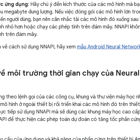
ớc ứng dụng
: Hãy chú ý đến kích thước của các mô hình mà bạ
ều megabyte dung lượng. Nếu việc đóng gói các mô hình lớn tr
n người dùng, bạn nên cân nhắc tải các mô hình đó xuống sau 
nh nhỏ hơn hoặc chạy các phép tính trên đám mây. NNAPI khô
nh trên đám mây.
dụ về cách sử dụng NNAPI, hãy xem
mẫu Android Neural Networ
về môi trường thời gian chạy của Neura
ng theo lệnh gọi của các công cụ, khung và thư viện máy học
 mô hình ở ngoài thiết bị rồi triển khai các mô hình đó trên thi
rực tiếp sử dụng NNAPI mà sẽ dùng các khung máy học cao cấp
PI để thực hiện các phép toán dự đoán có tăng tốc phần cứng
u cầu của ứng dụng và khả năng của phần cứng trên thiết bị And