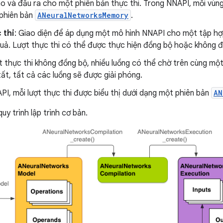
ào và đầu ra cho một phiên bản thực thi. Trong NNAPI, mỗi vùn
phiên bản
ANeuralNetworksMemory
.
 thi
: Giao diện để áp dụng một mô hình NNAPI cho một tập hợp
quả. Lượt thực thi có thể được thực hiện đồng bộ hoặc không đ
ợt thực thi không đồng bộ, nhiều luồng có thể chờ trên cùng một 
ất, tất cả các luồng sẽ được giải phóng.
I, mỗi lượt thực thi được biểu thị dưới dạng một phiên bản
AN
quy trình lập trình cơ bản.