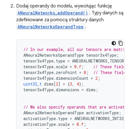
Dodaj operandy do modelu, wywołując funkcję
ANeuralNetworks_addOperand()
. Typy danych są
zdefiniowane za pomocą struktury danych
ANeuralNetworksOperandType
.
// In our example, all our tensors are matric
ANeuralNetworksOperandType
tensor3x4Type
;
tensor3x4Type
.
type
=
ANEURALNETWORKS_TENSOR_
tensor3x4Type
.
scale
=
0.f
;
// These fields
tensor3x4Type
.
zeroPoint
=
0
;
// These fields
tensor3x4Type
.
dimensionCount
=
2
;
uint32_t
dims
[
2
]
=
{
3
,
4
};
tensor3x4Type
.
dimensions
=
dims
;
// We also specify operands that are activati
ANeuralNetworksOperandType
activationType
;
activationType
.
type
=
ANEURALNETWORKS_INT32
;
activationType
.
scale
=
0.f
;