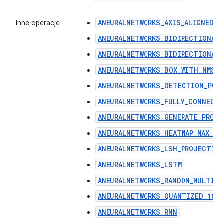
ANEURALNETWORKS_AXIS_ALIGNED_
Inne operacje
ANEURALNETWORKS_BIDIRECTIONAL
ANEURALNETWORKS_BIDIRECTIONAL
ANEURALNETWORKS_BOX_WITH_NMS_
ANEURALNETWORKS_DETECTION_PO
ANEURALNETWORKS_FULLY_CONNECT
ANEURALNETWORKS_GENERATE_PROP
ANEURALNETWORKS_HEATMAP_MAX_K
ANEURALNETWORKS_LSH_PROJECTIO
ANEURALNETWORKS_LSTM
ANEURALNETWORKS_RANDOM_MULTIN
ANEURALNETWORKS_QUANTIZED_16B
ANEURALNETWORKS_RNN