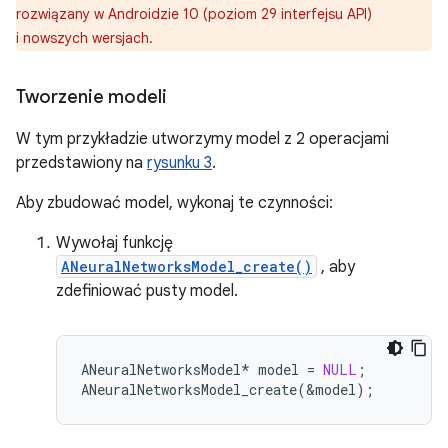
rozwiązany w Androidzie 10 (poziom 29 interfejsu API)
i nowszych wersjach.
Tworzenie modeli
W tym przykładzie utworzymy model z 2 operacjami
przedstawiony na
rysunku 3
.
Aby zbudować model, wykonaj te czynności:
Wywołaj funkcję
ANeuralNetworksModel_create()
, aby
zdefiniować pusty model.
ANeuralNetworksModel
*
model
=
NULL
;
ANeuralNetworksModel_create
(
&
model
);