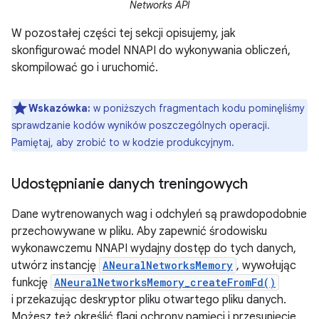
Networks API
W pozostałej części tej sekcji opisujemy, jak
skonfigurować model NNAPI do wykonywania obliczeń,
skompilować go i uruchomić.
Wskazówka:
w poniższych fragmentach kodu pominęliśmy
sprawdzanie kodów wyników poszczególnych operacji.
Pamiętaj, aby zrobić to w kodzie produkcyjnym.
Udostępnianie danych treningowych
Dane wytrenowanych wag i odchyleń są prawdopodobnie
przechowywane w pliku. Aby zapewnić środowisku
wykonawczemu NNAPI wydajny dostęp do tych danych,
utwórz instancję
ANeuralNetworksMemory
, wywołując
funkcję
ANeuralNetworksMemory_createFromFd()
i przekazując deskryptor pliku otwartego pliku danych.
Możesz też określić flagi ochrony pamięci i przesunięcie,