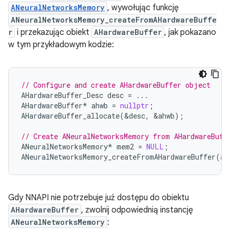
ANeuralNetworksMemory
, wywołując funkcję
ANeuralNetworksMemory_createFromAHardwareBuffe
r
i przekazując obiekt
AHardwareBuffer
, jak pokazano
w tym przykładowym kodzie:
// Configure and create AHardwareBuffer object
AHardwareBuffer_Desc
desc
=
...
AHardwareBuffer
*
ahwb
=
nullptr
;
AHardwareBuffer_allocate
(
&
desc
,
&
ahwb
);
// Create ANeuralNetworksMemory from AHardwareBuff
ANeuralNetworksMemory
*
mem2
=
NULL
;
ANeuralNetworksMemory_createFromAHardwareBuffer
(
ah
Gdy NNAPI nie potrzebuje już dostępu do obiektu
AHardwareBuffer
, zwolnij odpowiednią instancję
ANeuralNetworksMemory
: