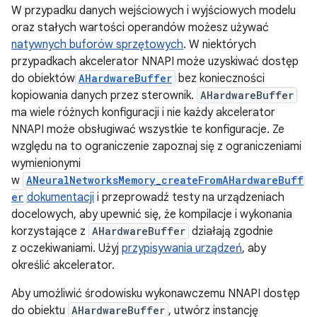
W przypadku danych wejściowych i wyjściowych modelu
oraz stałych wartości operandów możesz używać
natywnych buforów sprzętowych
. W niektórych
przypadkach akcelerator NNAPI może uzyskiwać dostęp
do obiektów
AHardwareBuffer
bez konieczności
kopiowania danych przez sterownik.
AHardwareBuffer
ma wiele różnych konfiguracji i nie każdy akcelerator
NNAPI może obsługiwać wszystkie te konfiguracje. Ze
względu na to ograniczenie zapoznaj się z ograniczeniami
wymienionymi
w
ANeuralNetworksMemory_createFromAHardwareBuff
er
dokumentacji
i przeprowadź testy na urządzeniach
docelowych, aby upewnić się, że kompilacje i wykonania
korzystające z
AHardwareBuffer
działają zgodnie
z oczekiwaniami. Użyj
przypisywania urządzeń
, aby
określić akcelerator.
Aby umożliwić środowisku wykonawczemu NNAPI dostęp
do obiektu
AHardwareBuffer
, utwórz instancję