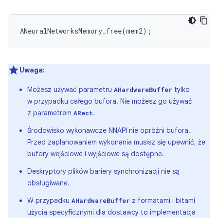
ANeuralNetworksMemory_free
(
mem2
);
Uwaga:
Możesz używać parametru
tylko
AHardwareBuffer
w przypadku całego bufora. Nie możesz go używać
z parametrem
.
ARect
Środowisko wykonawcze NNAPI nie opróżni bufora.
Przed zaplanowaniem wykonania musisz się upewnić, że
bufory wejściowe i wyjściowe są dostępne.
Deskryptory plików bariery synchronizacji nie są
obsługiwane.
W przypadku
z formatami i bitami
AHardwareBuffer
użycia specyficznymi dla dostawcy to implementacja