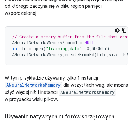
od którego zaczyna się w pliku region pamięci
współdzielonej.
// Create a memory buffer from the file that conta
ANeuralNetworksMemory
*
mem1
=
NULL
;
int
fd
=
open
(
"training_data"
,
O_RDONLY
);
ANeuralNetworksMemory_createFromFd
(
file_size
,
PROT
W tym przykładzie używamy tylko 1 instancji
ANeuralNetworksMemory
dla wszystkich wag, ale można
użyć więcej niż 1 instancji
ANeuralNetworksMemory
w przypadku wielu plików.
Używanie natywnych buforów sprzętowych