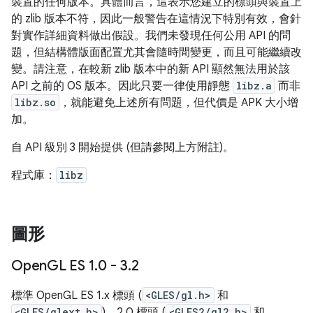
裝置的任何版本。具體而言，這表示您建立的標頭與裝置上
的 zlib 版本不符，因此一般警告在這情況下特別有效，會針
對實作詳細資料做出假設。我們未發現任何公用 API 的問
題，但結構體版面配置尤其會隨時間變更，而且可能繼續改
變。請注意，在較新 zlib 版本中的新 API 顯然無法用於該
API 之前的 OS 版本。因此只要一律使用靜態
libz.a
而非
libz.so
，就能避免上述所有問題，但代價是 APK 大小增
加。
自 API 級別 3 開始提供 (但請參閱上方附註)。
程式庫：
libz
圖形
Open
GL ES 1
.
0 - 3
.
2
標準 OpenGL ES 1.x 標頭 (
<GLES/gl.h>
和
<GLES/glext.h>
)、2.0 標頭 (
<GLES2/gl2.h>
和