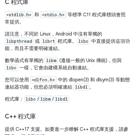
C 程式庫
<stdlib.h>
和
<stdio.h>
等標準 C11 程式庫標頭會照
常提供。
請注意，不同於 Linux，Android 中沒有單獨的
libpthread
或
librt
程式庫。
libc
中直接提供這項功
能，而且不需要明確連結。
數學函式有單獨的
libm
(遵循一般的 Unix 傳統)，但與
libc
一樣，它會由建構系統自動連結。
您可以使用
<dlfcn.h>
中的 dlopen(3) 和 dlsym(3) 等動態
連結器功能，但您必須明確連結
libdl
。
程式庫：
libc
/
libm
/
libdl
C++ 程式庫
提供 C++17 支援。如要進一步瞭解 C++ 程式庫支援，請參