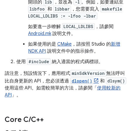
開頭的
lib
，並改為
-l
。例如，如要連結至
libfoo
和
libbar
，您需要寫入
makefile
LOCAL_LDLIBS := -lfoo -lbar
如要進一步瞭解
LOCAL_LDLIBS
，請參閱
Android.mk
說明文件。
如果使用的是
CMake
，請按照 Studio 的
新增
NDK API
說明文件中的指示操作。
使用
#include
納入適當的程式碼標頭。
請注意，預設情況下，應用程式
minSdkVersion
無法呼叫
比自身更新的 API，您必須透過
dlopen()
和
dlsym()
使用這些 API。如需較簡單的方法，請參閱「
使用較新的
API
」。
Core C
/
C++