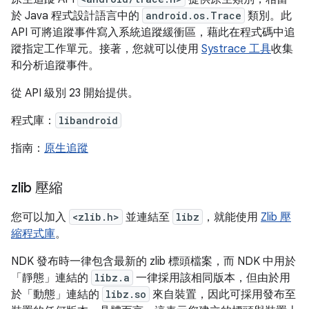
於 Java 程式設計語言中的
android.os.Trace
類別。此
API 可將追蹤事件寫入系統追蹤緩衝區，藉此在程式碼中追
蹤指定工作單元。接著，您就可以使用
Systrace 工具
收集
和分析追蹤事件。
從 API 級別 23 開始提供。
程式庫：
libandroid
指南：
原生追蹤
zlib 壓縮
您可以加入
<zlib.h>
並連結至
libz
，就能使用
Zlib 壓
縮程式庫
。
NDK 發布時一律包含最新的 zlib 標頭檔案，而 NDK 中用於
「靜態」
連結的
libz.a
一律採用該相同版本，但由於用
於「動態」
連結的
libz.so
來自裝置，因此可採用發布至