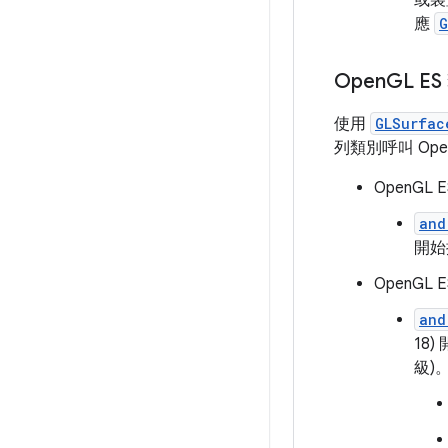
或裝
應
G
Open
GL E
使用
GLSurfac
列類別呼叫 Open
OpenGL E
and
開始
OpenGL ES
and
18)
級)