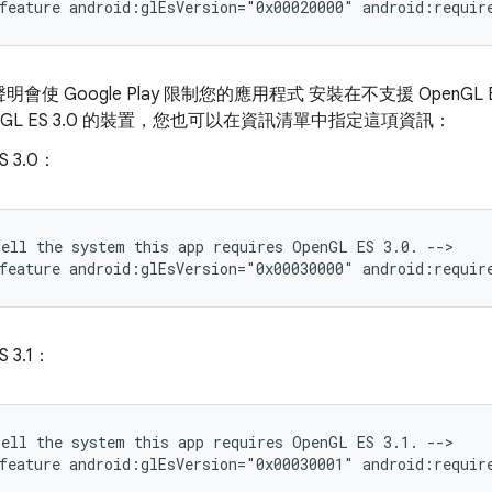
feature
android:glEsVersion="0x00020000"
android:requir
會使 Google Play 限制您的應用程式 安裝在不支援 OpenGL
enGL ES 3.0 的裝置，您也可以在資訊清單中指定這項資訊：
S 3.0：
Tell
the
system
this
app
requires
OpenGL
ES
3.0.
-->

feature
android:glEsVersion="0x00030000"
android:requir
S 3.1：
Tell
the
system
this
app
requires
OpenGL
ES
3.1.
-->

feature
android:glEsVersion="0x00030001"
android:requir