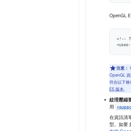
OpenGL E
<!--
<uses-
注意：
OpenGL 
符合以下條件
ES 版本
。
紋理壓縮
用
<supp
在資訊清
型。如要 