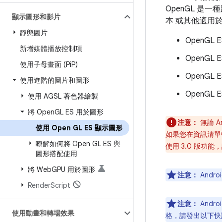
OpenGL 是一
顯示圖形和影片
本 或其他適用於內
靜態圖片
OpenGL 
新增媒體播放控制項
OpenGL 
使用子母畫面 (Pi
P)
OpenGL E
使用進階的圖片和圖形
OpenGL 
使用 AGSL 著色器繪製
將 Open
GL ES 用於圖形
注意：
無論 A
使用 Open GL ES 顯示圖形
如果您在資訊清單中
瞭解如何將 Open GL ES 與
使用 3.0 版功
圖形搭配使用
將 Web
GPU 用於圖形
注意：
Andr
Render
Script
注意：
Andro
使用動畫和轉場效果
格，請發出以下快