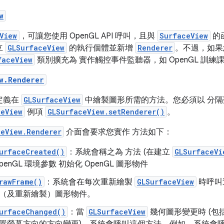
w
View
，可讓您使用 OpenGL API 呼叫，且與
SurfaceView
的
立
GLSurfaceView
的執行個體並新增
Renderer
。不過，如果
faceView
類別擴充為 實作觸控事件監聽器，如 OpenGL 訓練
w.Renderer
定義在
GLSurfaceView
中繪製圖形所需的方法。您必須以 分
ceView
例項
GLSurfaceView.setRenderer()
。
ceView.Renderer
介面會要求您實作 方法如下：
urfaceCreated()
：系統會稱之為 方法 (在建立
GLSurfaceVi
OpenGL 環境參數 初始化 OpenGL 圖形物件
rawFrame()
：系統會在每次重新繪製
GLSurfaceView
時呼叫
（及重新繪製）圖形物件。
urfaceChanged()
：當
GLSurfaceView
幾何圖形變更時 (包