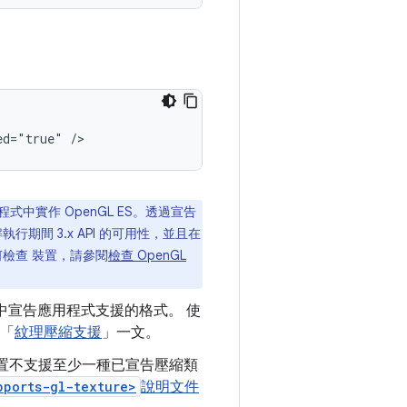
ed="true"
/>
應用程式中實作 OpenGL ES。透過宣告
解執行期間 3.x API 的可用性，並且在
如何檢查 裝置，請參閱
檢查 OpenGL
中宣告應用程式支援的格式。 使
閱「
紋理壓縮支援
」一文。
置不支援至少一種已宣告壓縮類
pports-gl-texture>
說明文件