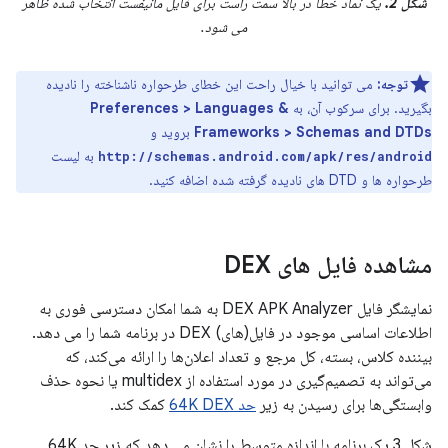
شکل 2.
یک نماد خطا در بالا سمت راست برای فایل مانیفست انتخاب شده ظاهر
می شود.
توجه:
می توانید با خیال راحت این خطای طرحواره ناشناخته را نادیده
بگیرید. برای سرکوب آن، به
Preferences > Languages ​​&
Frameworks > Schemas and DTDs
بروید و
به لیست
http://schemas.android.com/apk/res/android
طرحواره ها و DTD های نادیده گرفته شده اضافه کنید.
مشاهده فایل های DEX
نمایشگر فایل DEX APK Analyzer به شما امکان دسترسی فوری به
اطلاعات اساسی موجود در فایل(های) DEX در برنامه شما را می دهد.
بیننده کلاس، بسته، کل مرجع و تعداد اعلان‌ها را ارائه می‌کند، که
می‌تواند به تصمیم‌گیری در مورد استفاده از multidex یا نحوه حذف
وابستگی‌ها برای رسیدن به زیر
حد 64K DEX
کمک کند.
شکل 3 یک برنامه با اندازه متوسط ​​را نشان می دهد که زیر حد 64K