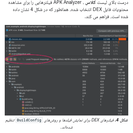
درست بالای لیست
کلاس
، APK Analyzer فیلترهایی را برای مشاهده
محتویات فایل DEX انتخاب شده، همانطور که در شکل 4 نشان داده
شده است، فراهم می کند.
شکل 4.
فیلترهای DEX برای نمایش فیلدها و روش‌های
تنظیم
BuildConfig
شده‌اند.