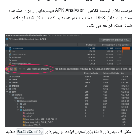
درست بالای لیست
کلاس
، APK Analyzer فیلترهایی را برای مشاهده
محتویات فایل DEX انتخاب شده، همانطور که در شکل 4 نشان داده
شده است، فراهم می کند.
شکل 4.
فیلترهای DEX برای نمایش فیلدها و روش‌های
تنظیم
BuildConfig