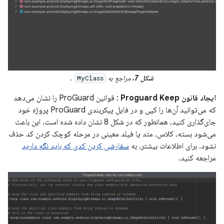
شکل 7.
مراجع به
.
MyClass
ایجاد قانون Proguard Keep
: قوانین ProGuard را نشان می‌دهد
که می‌توانید آن‌ها را کپی و در فایل پیکربندی ProGuard پروژه خود
جای‌گذاری کنید، همانطور که در شکل 8 نشان داده شده است. این باعث
می‌شود بسته، کلاس، متد یا فیلد معینی در مرحله کوچک کردن کد حذف
نشود. برای اطلاعات بیشتر، به
سفارشی کردن کدی که باید نگه دارید
مراجعه کنید.