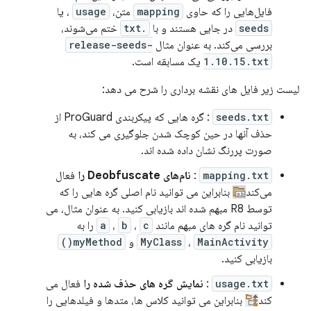
فایل‌هایی را که حاوی
mapping
متن،
usage
، یا
seeds
در جایی هستند و با
.txt
ختم می‌شوند،
بررسی می‌کند. به عنوان مثال
release-seeds-
1.10.15.txt
یک مسابقه است.
لیست زیر فایل های نقشه برداری را شرح می دهد:
seeds.txt
: گره هایی که پیکربندی ProGuard از
حذف آنها در حین کوچک شدن جلوگیری می کند، به
صورت پررنگ نشان داده شده اند.
mapping.txt
:
نام‌های Deobfuscate را
فعال
می‌کند
بنابراین می توانید نام اصلی گره هایی را که
توسط R8 مبهم شده اند بازیابی کنید. به عنوان مثال، می
توانید نام گره های مبهم مانند
c
،
b
،
a
را به
MainActivity
،
MyClass
و
myMethod()
بازیابی کنید.
usage.txt
:
نمایش گره های حذف شده را
فعال می
کند
بنابراین می توانید کلاس ها، متدها و فیلدهایی را