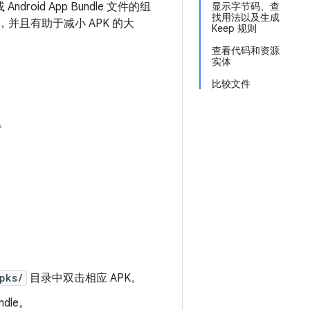
droid App Bundle 文件的组
显示字节码、查
找用法以及生成
，并且有助于减小 APK 的大
Keep 规则
查看代码和资源
实体
比较文件
。
pks/
目录中双击相应 APK。
ndle。