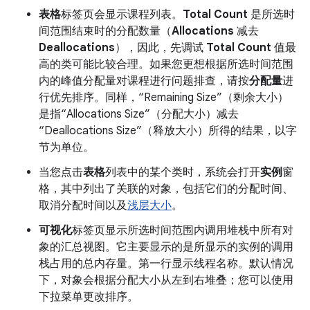
表格
标签页会显示课程列表。
Total Count
是所选时
间范围结束时的分配数量（
Allocations
减去
Deallocations
），因此，先调试
Total Count
值最
高的类可能比较合理。如果您更想根据所选时间范围
内的峰值分配量对课程进行问题排查，请按
分配量
进
行优先排序。同样，“Remaining Size”（剩余大小）
是指“Allocations Size”（分配大小）减去
“Deallocations Size”（释放大小）所得的结果，以字
节为单位。
当您点击
表格
列表中的某个类时，系统会打开
实例
窗
格，其中列出了关联的对象，包括它们的分配时间、
取消分配时间以及
浅层大小
。
可视化
标签页显示所选时间范围内调用堆栈中所有对
象的汇总视图。它主要显示的是所显示的实例的调用
栈占用的总内存量。第一行显示线程名称。默认情况
下，对象会根据分配大小从左到右堆叠；您可以使用
下拉菜单更改排序。