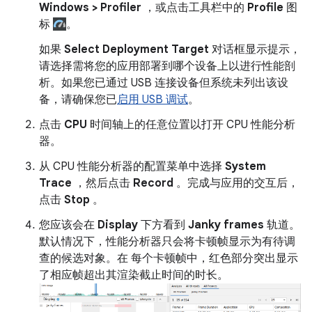
Windows > Profiler
，或点击工具栏中的
Profile
图
标
。
如果
Select Deployment Target
对话框显示提示，
请选择需将您的应用部署到哪个设备上以进行性能剖
析。如果您已通过 USB 连接设备但系统未列出该设
备，请确保您已
启用 USB 调试
。
点击
CPU
时间轴上的任意位置以打开 CPU 性能分析
器。
从 CPU 性能分析器的配置菜单中选择
System
Trace
，然后点击
Record
。完成与应用的交互后，
点击
Stop
。
您应该会在
Display
下方看到
Janky frames
轨道。
默认情况下，性能分析器只会将卡顿帧显示为有待调
查的候选对象。在 每个卡顿帧中，红色部分突出显示
了相应帧超出其渲染截止时间的时长。