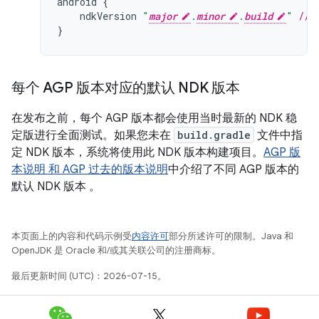
android
{
ndkVersion
"
major
.
minor
.
build
"
// 
}
每个 AGP 版本对应的默认 NDK 版本
在发布之前，每个 AGP 版本都会使用当时最新的 NDK 稳
定版进行全面测试。如果您未在
build.gradle
文件中指
定 NDK 版本，系统将使用此 NDK 版本构建项目。
AGP 版
本说明 和
AGP 过去的版本说明
中介绍了不同 AGP 版本的
默认 NDK 版本 。
本页面上的内容和代码示例受
内容许可
部分所述许可的限制。Java 和
OpenJDK 是 Oracle 和/或其关联公司的注册商标。
最后更新时间 (UTC)：2026-07-15。