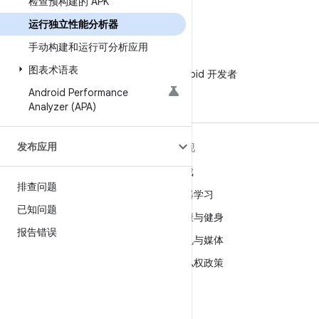
检查预构建的 APK
运行独立性能分析器
手动构建和运行可分析应用
微信
图表术语表
在微信中关注 Android 开发者
Android Performance
Analyzer (APA)
发布应用
关于 ANDROID
发现
Android
游戏
排查问题
适用于企业的 Android
机器学习
已知问题
安全
健康与健身
报告错误
源代码
相机与媒体
新闻
隐私权政策
博客
5G
播客