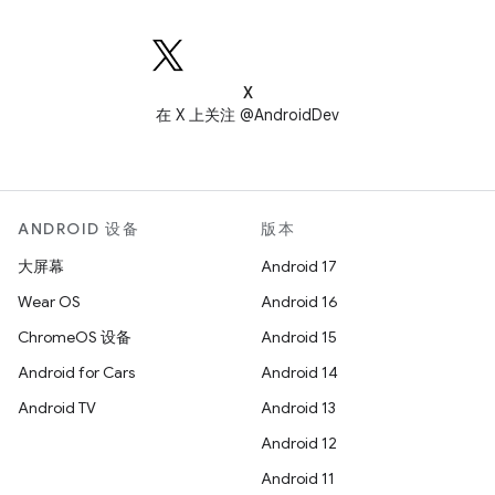
X
在 X 上关注 @AndroidDev
ANDROID 设备
版本
大屏幕
Android 17
Wear OS
Android 16
ChromeOS 设备
Android 15
Android for Cars
Android 14
Android TV
Android 13
Android 12
Android 11