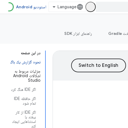
استودیو Android
Grad
راهنمای ابزار SDK
در این صفحه
نحوه گزارش یک باگ
جزئیات مربوط به
اشکالات Android
Studio
اگر IDE هنگ کرد
اگر حافظه IDE
تمام شود
اگر IDE از کار
بیفتد یا
استثناهایی ایجاد
کند