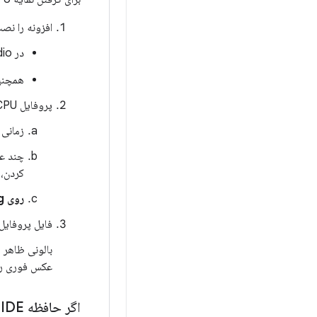
افزونه را نصب
در Android Studio، عبارت Performance Testing را در بازار افزونه ها جستجو کنید.
همچنین، م
پروفایل CPU را ایجاد کنید.
زمانی 
چند عم
کردن، 
روی Stop Usage Profiling
فایل پروفایل 
بالونی ظاهر می‌شود ک
عکس فوری را 
اگر حافظه IDE تمام شود