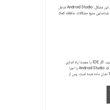
گاهی اوقات بازتولید و گزارش مشکلات حافظه در Android Studio دشوار است. برای کمک به حل این مشکل، Android Studio شامل
انید آن را برای تیم Android Studio ارسال کنید تا به شناسایی منبع مشکلات حافظه کمک
Android Studio هیپ را تخلیه می کند و از شما می خواهد که IDE را مجددا راه اندازی کنید. اگر IDE را مجددا راه اندازی
کنید، تجزیه و تحلیل heap dump بلافاصله شروع می شود. در غیر این صورت، دفعه بعد که Android Studio را اجرا
می‌کنید، تجزیه و تحلیل heap dump شروع می‌شود. در هر صورت، همانطور که در شکل 1 نشان داده شده است، پس از