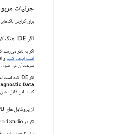
جزئیات مربوط به اشک
برای گزارش باگ‌های
اگر IDE هنگ کرد
اگر به نظر می‌رسد که خود IDE بسیار کند یا کاملا
است ایجاد کنید
سرعت آن می شود.
اگر IDE کند است اما ثابت نیست، فایل
iagnostic Data
کنید. این فایل نشان می دهد که آیا IDE در ح
از پروفایل های CPU برای تشخیص کندی استفاده کنید
اگر در Android Studio دچار کندی هستید، نمایه‌های CPU گاهی اوقات می‌توانند به تشخیص این مشکل کمک کنند.
برای گرفتن نمایه CPU با استفاده از افزونه Android Studio Performance Testing مراحل زیر را دنبال کنید: