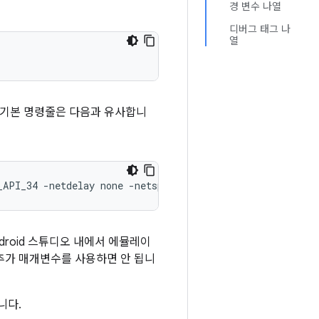
경 변수 나열
디버그 태그 나
열
우 기본 명령줄은 다음과 유사합니
_API_34 -netdelay none -netspeed full -qt-hide-window -g
droid 스튜디오 내에서 에뮬레이
추가 매개변수를 사용하면 안 됩니
니다.