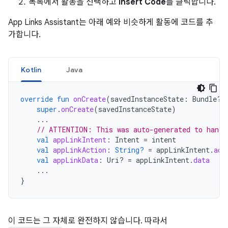
목록에서 활동을 선택하고
Insert Code
를 클릭합니다.
App Links Assistant는 아래 예와 비슷하게 활동에 코드를 추
가합니다.
Kotlin
Java
override
fun
onCreate
(
savedInstanceState
:
Bundle?)
super
.
onCreate
(
savedInstanceState
)
...
// ATTENTION: This was auto-generated to handl
val
appLinkIntent
:
Intent
=
intent
val
appLinkAction
:
String?
=
appLinkIntent
.
act
val
appLinkData
:
Uri? 
=
appLinkIntent
.
data
...
}
이 코드는 그 자체로 완전하지 않습니다. 따라서