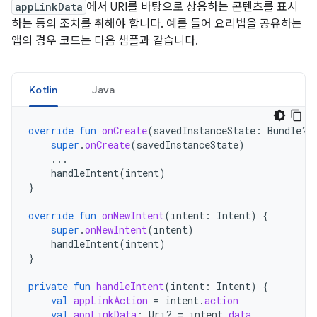
appLinkData
에서 URI를 바탕으로 상응하는 콘텐츠를 표시
하는 등의 조치를 취해야 합니다. 예를 들어 요리법을 공유하는
앱의 경우 코드는 다음 샘플과 같습니다.
Kotlin
Java
override
fun
onCreate
(
savedInstanceState
:
Bundle?)
super
.
onCreate
(
savedInstanceState
)
...
handleIntent
(
intent
)
}
override
fun
onNewIntent
(
intent
:
Intent
)
{
super
.
onNewIntent
(
intent
)
handleIntent
(
intent
)
}
private
fun
handleIntent
(
intent
:
Intent
)
{
val
appLinkAction
=
intent
.
action
val
appLinkData
:
Uri? 
=
intent
.
data