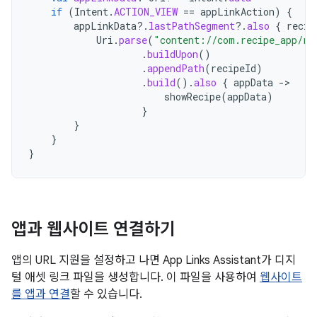
if
(
Intent
.
ACTION_VIEW
==
appLinkAction
)
{
appLinkData
?.
lastPathSegment
?.
also
{
recip
Uri
.
parse
(
"content://com.recipe_app/re
.
buildUpon
()
.
appendPath
(
recipeId
)
.
build
().
also
{
appData
-
showRecipe
(
appData
)
}
}
}
}
앱과 웹사이트 연결하기
앱의 URL 지원을 설정하고 나면 App Links Assistant가 디지
털 애셋 링크 파일을 생성합니다. 이 파일을 사용하여
웹사이트
를 앱과 연결
할 수 있습니다.