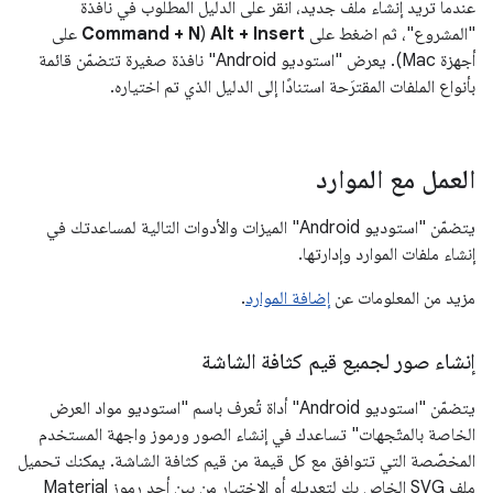
عندما تريد إنشاء ملف جديد، انقر على الدليل المطلوب في نافذة
"المشروع"، ثم اضغط على
Alt + Insert
(
Command + N
على
أجهزة Mac). يعرض "استوديو Android" نافذة صغيرة تتضمّن قائمة
بأنواع الملفات المقترَحة استنادًا إلى الدليل الذي تم اختياره.
العمل مع الموارد
يتضمّن "استوديو Android" الميزات والأدوات التالية لمساعدتك في
إنشاء ملفات الموارد وإدارتها.
مزيد من المعلومات عن
إضافة الموارد
.
إنشاء صور لجميع قيم كثافة الشاشة
يتضمّن "استوديو Android" أداة تُعرف باسم "استوديو مواد العرض
الخاصة بالمتّجهات" تساعدك في إنشاء الصور ورموز واجهة المستخدم
المخصّصة التي تتوافق مع كل قيمة من قيم كثافة الشاشة. يمكنك تحميل
ملف SVG الخاص بك لتعديله أو الاختيار من بين أحد رموز Material