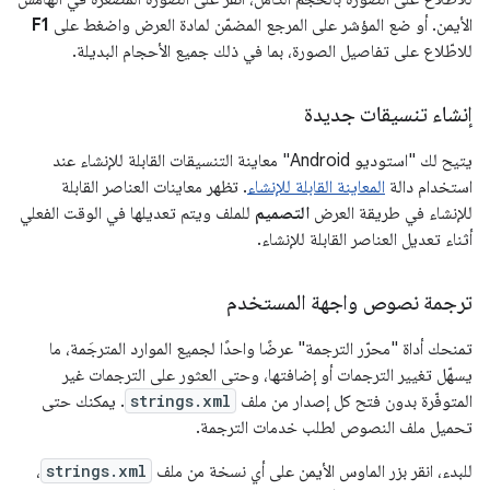
الأيمن. أو ضع المؤشر على المرجع المضمّن لمادة العرض واضغط على
F1
للاطّلاع على تفاصيل الصورة، بما في ذلك جميع الأحجام البديلة.
إنشاء تنسيقات جديدة
يتيح لك "استوديو Android" معاينة التنسيقات القابلة للإنشاء عند
استخدام دالة
المعاينة القابلة للإنشاء
. تظهر معاينات العناصر القابلة
للإنشاء في طريقة العرض
التصميم
للملف ويتم تعديلها في الوقت الفعلي
أثناء تعديل العناصر القابلة للإنشاء.
ترجمة نصوص واجهة المستخدم
تمنحك أداة "محرّر الترجمة" عرضًا واحدًا لجميع الموارد المترجَمة، ما
يسهّل تغيير الترجمات أو إضافتها، وحتى العثور على الترجمات غير
المتوفّرة بدون فتح كل إصدار من ملف
strings.xml
. يمكنك حتى
تحميل ملف النصوص لطلب خدمات الترجمة.
للبدء، انقر بزر الماوس الأيمن على أي نسخة من ملف
strings.xml
،