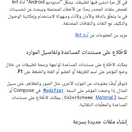
في كل مرة تنشئ فيها تطبيقك، يشغّل "استوديو Android" أداة lint
لفحص ملفات المصدر بحثًا عن الأخطاء المحتملة ويبحث عن تحسينات
في ما يتعلّق بالدقة والأمان والأداء وسهولة الاستخدام وإمكانية الوصول
والتكيّف مع اللغات والثقافات المختلفة.
مزيد من المعلومات عن
أداة lint
الاطّلاع على مستندات المساعدة وتفاصيل الموارد
يمكنك الاطّلاع على مستندات المساعدة لواجهة برمجة تطبيقات من خلال
وضع المؤشر على اسم الطريقة أو العضو أو الفئة والضغط على
F1
.
تتوفّر أيضًا معلومات عن الموارد الأخرى، مثل الصور والمظاهر. على سبيل
المثال، إذا وضعت المؤشر على السمة
Modifier
في Compose أو
السمة
Material 3
ColorScheme
، يمكنك الاطّلاع على مستندات
المساعدة والمعلّمات التلقائية.
إنشاء ملفات جديدة بسرعة