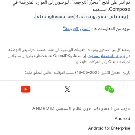
ثم انقر على
فتح "محرّر الترجمة"
. للوصول إلى الموارد المترجَمة في
Compose، استخدِم
.
stringResource(R.string.your_string)
مزيد من المعلومات عن
"محرّر الترجمة"
يخضع كل من المحتوى وعيّنات التعليمات البرمجية في هذه الصفحة للتراخيص الموضحّة
في
ترخيص استخدام المحتوى
. إنّ Java وOpenJDK هما علامتان تجاريتان مسجَّلتان
لشركة Oracle و/أو الشركات التابعة لها.
تاريخ التعديل الأخير: 2026-05-18 (حسب التوقيت العالمي المتفَّق عليه)
مزيد من المعلومات حول نظام التشغيل ANDROID
Android
Android for Enterprise