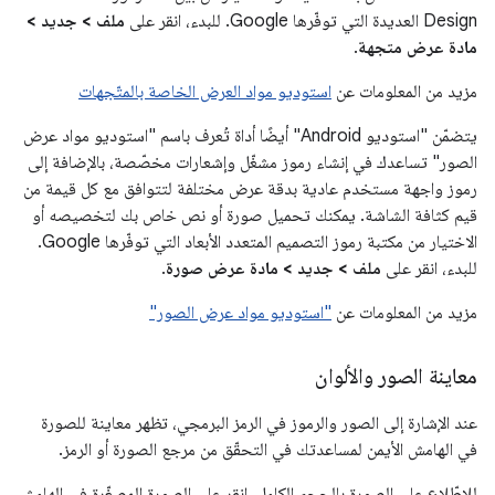
Design العديدة التي توفّرها Google. للبدء، انقر على
ملف > جديد >
مادة عرض متجهة
.
مزيد من المعلومات عن
استوديو مواد العرض الخاصة بالمتّجهات
يتضمّن "استوديو Android" أيضًا أداة تُعرف باسم "استوديو مواد عرض
الصور" تساعدك في إنشاء رموز مشغّل وإشعارات مخصّصة، بالإضافة إلى
رموز واجهة مستخدم عادية بدقة عرض مختلفة لتتوافق مع كل قيمة من
قيم كثافة الشاشة. يمكنك تحميل صورة أو نص خاص بك لتخصيصه أو
الاختيار من مكتبة رموز التصميم المتعدد الأبعاد التي توفّرها Google.
للبدء، انقر على
ملف > جديد > مادة عرض صورة
.
مزيد من المعلومات عن
"استوديو مواد عرض الصور"
معاينة الصور والألوان
عند الإشارة إلى الصور والرموز في الرمز البرمجي، تظهر معاينة للصورة
في الهامش الأيمن لمساعدتك في التحقّق من مرجع الصورة أو الرمز.
للاطّلاع على الصورة بالحجم الكامل، انقر على الصورة المصغّرة في الهامش