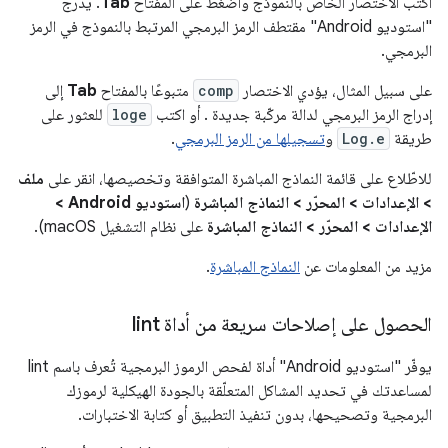
اكتب الاختصار الخاص بالنموذج واضغط على المفتاح
Tab
. يدرج
"استوديو Android" مقتطف الرمز البرمجي المرتبط بالنموذج في الرمز
البرمجي.
على سبيل المثال، يؤدي الاختصار
comp
متبوعًا بالمفتاح
Tab
إلى
إدراج الرمز البرمجي لدالة مركّبة جديدة
. أو اكتب
loge
للعثور على
طريقة
Log.e
و
تسجيلها من الرمز البرمجي
.
للاطّلاع على قائمة النماذج المباشرة المتوافقة وتخصيصها، انقر على
ملف
> الإعدادات > المحرّر > النماذج المباشرة
(
استوديو Android >
الإعدادات > المحرّر > النماذج المباشرة
على نظام التشغيل macOS).
مزيد من المعلومات عن
النماذج المباشرة
.
الحصول على إصلاحات سريعة من أداة lint
يوفّر "استوديو Android" أداة لفحص الرموز البرمجية تُعرف باسم lint
لمساعدتك في تحديد المشاكل المتعلّقة بالجودة الهيكلية لرموزك
البرمجية وتصحيحها، بدون تنفيذ التطبيق أو كتابة الاختبارات.