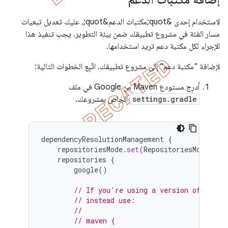
لاستخدام إحدى &quot;مكتبات الدعم&quot;، عليك تعديل تبعيات
مسار الفئة في مشروع تطبيقك ضمن بيئة التطوير. يجب تنفيذ هذا
الإجراء لكل مكتبة دعم تريد استخدامها.
لإضافة "مكتبة دعم" إلى مشروع تطبيقك، اتّبِع الخطوات التالية:
أدرِج مستودع Maven من Google في ملف
settings.gradle
الخاص بمشروعك.
dependencyResolutionManagement
{
repositoriesMode
.
set
(
RepositoriesMode
.
FAI
repositories
{
google
()
// If you're using a version of Gradl
// instead use:
//
// maven {