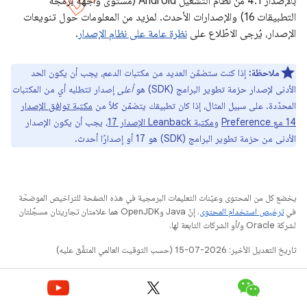
بالإصدار 4.1 من نظام التشغيل Android (مستوى واجهة برمجة
التطبيقات 16) والإصدارات الأحدث. لمزيد من المعلومات حول تنويعات
الإصدار، يُرجى الاطّلاع على
نظرة عامة على نظام الإصدار
.
ملاحظة:
إذا كنت ستضمّن العديد من مكتبات الدعم، يجب أن يكون الحد
الأدنى لإصدار حزمة تطوير البرامج (SDK) هو
أعلى
إصدار تتطلبه أي من المكتبات
المحدّدة. على سبيل المثال، إذا كان تطبيقك يتضمّن كلاً من
مكتبة توافق الإصدار
14 مع Preference
و
مكتبة Leanback الإصدار 17
، يجب أن يكون الإصدار
الأدنى من حزمة تطوير البرامج (SDK) هو 17 أو إصدارًا أحدث.
يخضع كل من المحتوى وعيّنات التعليمات البرمجية في هذه الصفحة للتراخيص الموضحّة
في
ترخيص استخدام المحتوى
. إنّ Java وOpenJDK هما علامتان تجاريتان مسجَّلتان
لشركة Oracle و/أو الشركات التابعة لها.
تاريخ التعديل الأخير: 2026-07-15 (حسب التوقيت العالمي المتفَّق عليه)