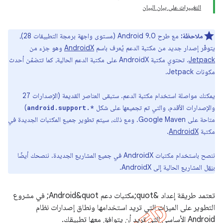
التغييرات على بيان البيان
ملاحظة:
مع طرح Android 9.0 (مستوى واجهة برمجة التطبيقات 28)،
يتوفّر إصدار جديد من مكتبة الدعم يُعرف باسم
AndroidX
وهو جزء من
Jetpack
. تحتوي مكتبة AndroidX على مكتبة الدعم الحالية، كما تتضمّن أحدث
مكونات Jetpack.
يمكنك مواصلة استخدام مكتبة الدعم. ستبقى العناصر القديمة (الإصدارات 27
والإصدارات الأقدم، والتي تم تجميعها على شكل
)
android.support.*
متاحة على Google Maven. ومع ذلك، سيتم تطوير جميع المكتبات الجديدة في
مكتبة
AndroidX
.
ننصح باستخدام مكتبات AndroidX في جميع المشاريع الجديدة. ننصحك أيضًا
بنقل
المشاريع الحالية إلى AndroidX.
تعتمد طريقة إعداد &quot;مكتبات دعم Android&quot; في مشروع
التطوير على الميزات التي تريد استخدامها ونطاق إصدارات نظام
Android الأساسي التي تريد أن يتوافق معها تطبيقك.