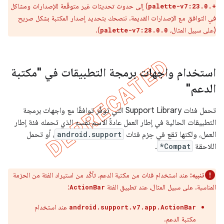
) إلى حدوث تحديثات غير متوقّعة للإصدارات ومشاكل
palette-v7:23.0.+
في التوافق مع الإصدارات القديمة. ننصحك بتحديد إصدار المكتبة بشكل صريح
(على سبيل المثال،
).
palette-v7:28.0.0
استخدام واجهات برمجة التطبيقات في "مكتبة
الدعم"
تحمل فئات Support Library التي توفّر توافقًا مع واجهات برمجة
التطبيقات الحالية في إطار العمل عادةً الاسم نفسه الذي تحمله فئة إطار
العمل، ولكنها تقع في حِزم فئات
android.support
، أو تحمل
اللاحقة
*Compat
.
تنبيه:
عند استخدام فئات من مكتبة الدعم، تأكَّد من استيراد الفئة من الحزمة
المناسبة. على سبيل المثال، عند تطبيق الفئة
:
ActionBar
عند استخدام
android.support.v7.app.ActionBar
مكتبة الدعم.