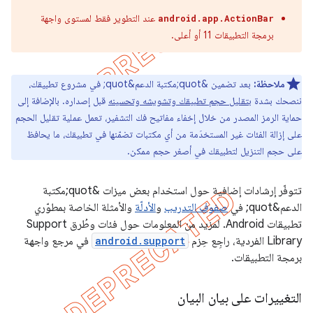
عند التطوير فقط لمستوى واجهة
android.app.ActionBar
برمجة التطبيقات 11 أو أعلى.
ملاحظة:
بعد تضمين &quot;مكتبة الدعم&quot; في مشروع تطبيقك،
ننصحك بشدة
بتقليل حجم تطبيقك وتشويشه وتحسينه
قبل إصداره. بالإضافة إلى
حماية الرمز المصدر من خلال إخفاء مفاتيح فك التشفير، تعمل عملية تقليل الحجم
على إزالة الفئات غير المستخدَمة من أي مكتبات تضمّنها في تطبيقك، ما يحافظ
على حجم التنزيل لتطبيقك في أصغر حجم ممكن.
تتوفّر إرشادات إضافية حول استخدام بعض ميزات &quot;مكتبة
الدعم&quot; في
صفوف التدريب
و
الأدلّة
والأمثلة الخاصة بمطوّري
تطبيقات Android. لمزيد من المعلومات حول فئات وطُرق Support
Library الفردية، راجِع حِزم
android.support
في مرجع واجهة
برمجة التطبيقات.
التغييرات على بيان البيان