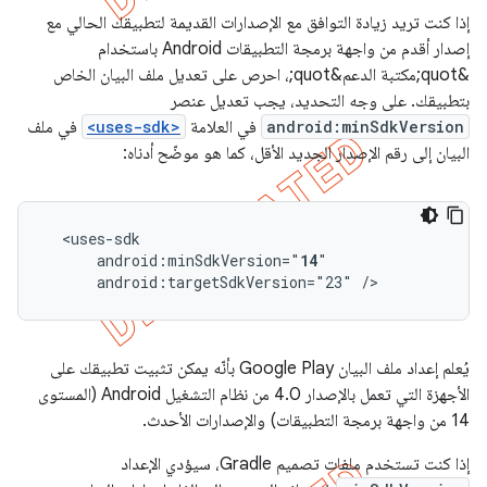
إذا كنت تريد زيادة التوافق مع الإصدارات القديمة لتطبيقك الحالي مع
إصدار أقدم من واجهة برمجة التطبيقات Android باستخدام
&quot;مكتبة الدعم&quot;، احرص على تعديل ملف البيان الخاص
بتطبيقك. على وجه التحديد، يجب تعديل عنصر
android:minSdkVersion
في العلامة
<uses-sdk>
في ملف
البيان إلى رقم الإصدار الجديد الأقل، كما هو موضّح أدناه:
android:minSdkVersion="
14
android:targetSdkVersion="23"
/>
يُعلم إعداد ملف البيان Google Play بأنّه يمكن تثبيت تطبيقك على
الأجهزة التي تعمل بالإصدار 4.0 من نظام التشغيل Android (المستوى
14 من واجهة برمجة التطبيقات) والإصدارات الأحدث.
إذا كنت تستخدم ملفات تصميم Gradle، سيؤدي الإعداد